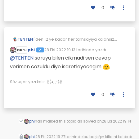
0
TENTEN
1'den 12 ye kadar her tamsayıya kalansız
bölünebilen en küçük pozitif tam sayı kaçtır?
phi
28 Eki 2022 19:13
tarihinde yazdı
Guru
Son düzenleyen:
Çevrimdışı
@
TENTEN
soruyu bilen cikmadi sen cevap
verirsen cozuldu diye isaretleyecegim
Söz uçar, yazı kalır. ✌(◕‿-)✌
0
phi
has marked this topic as solved on
28 Eki 2022 19:14
phi
,
28 Eki 2022 19:27
tarihinde bu başlığın kilidini kaldırdı