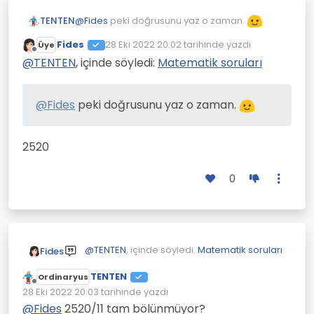
@
Fides
peki doğrusunu yaz o zaman.
TENTEN
Fides
28 Eki 2022 20:02
tarihinde yazdı
Üye
Son düzenleyen:
Çevrimdışı
@
TENTEN
, içinde söyledi:
Matematik soruları
@
Fides
peki doğrusunu yaz o zaman.
2520
0
@
TENTEN
, içinde söyledi:
Matematik soruları
Fides
TENTEN
Ordinaryus
Çevrimdışı
@
Fides
peki doğrusunu yaz o zaman.
28 Eki 2022 20:03
tarihinde yazdı
Son düzenleyen:
@
Fides
2520/11 tam bölünmüyor?
2520