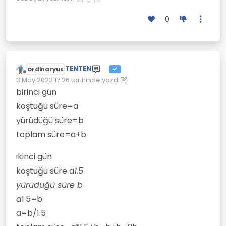
0
TENTEN
Ordinaryus
Çevrimdışı
3 May 2023 17:26
tarihinde yazdı
Son düzenleyen: TENTEN
5 Haz 2023 08:48
birinci gün
koştuğu süre=a
yürüdüğü süre=b
toplam süre=a+b
ikinci gün
koştuğu süre a
1.5
yürüdüğü süre b
a
1.5=b
a=b/1.5