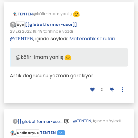
@kâfir-imam yanlış
TENTEN
[[global:former-user]]
?
Üye
Çevrimdışı
28 Eki 2022 19:49
tarihinde yazdı
Son düzenleyen:
@
TENTEN
, içinde söyledi:
Matematik soruları
@kâfir-imam yanlış
Artık doğrusunu yazman gerekiyor
0
@
TENTEN
, içinde söyledi:
[[global:former-user]]
?
Matematik soruları
TENTEN
Ordinaryus
Çevrimdışı
@kâfir-imam yanlış