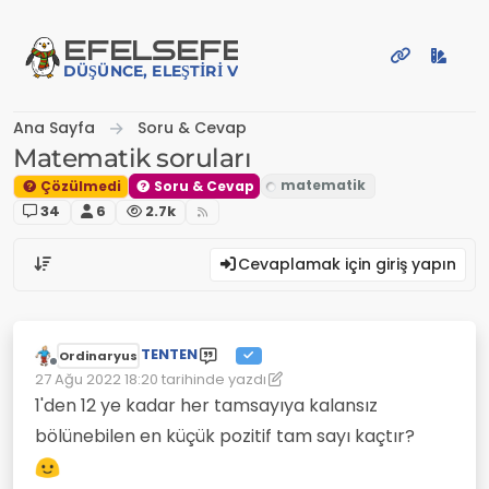
İçeriğe atla
EFE
LSEFE
DÜŞÜNCE, ELEŞTIRI VE PAYLAŞIM PLATFORMU
Ana Sayfa
Soru & Cevap
Matematik soruları
Çözülmedi
Soru & Cevap
34
6
2.7k
Cevaplamak için giriş yapın
TENTEN
Ordinaryus
Çevrimdışı
27 Ağu 2022 18:20
tarihinde yazdı
Son düzenleyen: TENTEN
1'den 12 ye kadar her tamsayıya kalansız
bölünebilen en küçük pozitif tam sayı kaçtır?