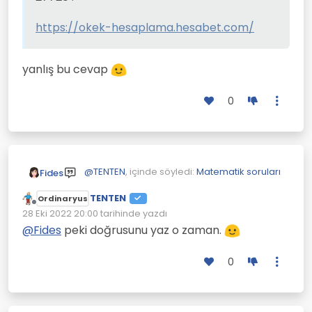
https://okek-hesaplama.hesabet.com/
yanlış bu cevap
0
@
TENTEN
, içinde söyledi:
Matematik soruları
Fides
TENTEN
Ordinaryus
Çevrimdışı
@kâfir-imam
28 Eki 2022 20:00
tarihinde yazdı
Son düzenleyen:
@
Fides
peki doğrusunu yaz o zaman.
27720 .
yanlış bu cevap
https://okek-
0
hesaplama.hesabet.com/