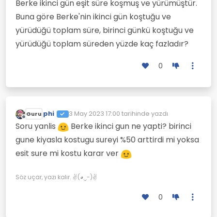
Berke ikinci gün eşit süre koşmuş ve yürümüştür.
Buna göre Berke'nin ikinci gün koştuğu ve
yürüdüğü toplam süre, birinci günkü koştuğu ve
yürüdüğü toplam süreden yüzde kaç fazladır?
0
phi
3 May 2023 17:00
tarihinde yazdı
Guru
Son düzenleyen:
Çevrimdışı
Soru yanlis
Berke ikinci gun ne yapti? birinci
gune kiyasla kostugu sureyi %50 arttirdi mi yoksa
esit sure mi kostu karar ver
Söz uçar, yazı kalır. ✌(◕‿-)✌
0