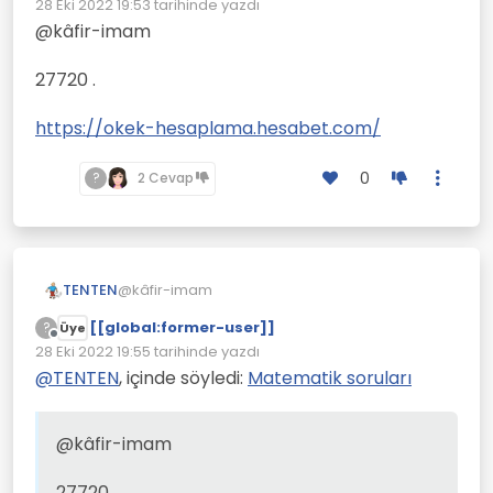
28 Eki 2022 19:53
tarihinde yazdı
Son düzenleyen:
@kâfir-imam
Artık doğrusunu yazman
gerekiyor
27720 .
https://okek-hesaplama.hesabet.com/
0
?
2 Cevap
@kâfir-imam
TENTEN
[[global:former-user]]
?
Üye
27720 .
Çevrimdışı
28 Eki 2022 19:55
tarihinde yazdı
Son düzenleyen:
https://okek-hesaplama.hesabet.com/
@
TENTEN
, içinde söyledi:
Matematik soruları
@kâfir-imam
27720 .