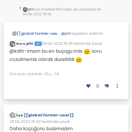
phi
has marked this topic as unsolved on
28 Eki 2022 19:36
@
phi
teşekkür ederim
[[global:former-user]]
?
phi
28 Eki 2022 19:36
tarihinde yazdı
Guru
cevap 83160
Son düzenleyen:
Çevrimdışı
@kâfir-imam bu en buyugu imis
soru
cozulmemis olarak duzeltildi
Söz uçar, yazı kalır. ✌(◕‿-)✌
0
[[global:former-user]]
?
Üye
Çevrimdışı
28 Eki 2022 19:43
tarihinde yazdı
Son düzenleyen:
Daha küçüğünü bulamadım