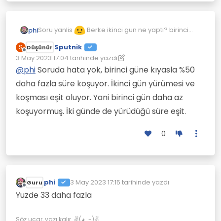
Soru yanlis
Berke ikinci gun ne yapti? birinci
phi
gune kiyasla kostugu sureyi %50 arttirdi mi yoksa
Sputnik
S
Düşünür
esit sure mi kostu karar ver
Çevrimdışı
3 May 2023 17:04
tarihinde yazdı
Son düzenleyen: Sputnik
5 Mar 2023 17:07
@
phi
Soruda hata yok, birinci güne kıyasla %50
daha fazla süre koşuyor. İkinci gün yürümesi ve
koşması eşit oluyor. Yani birinci gün daha az
koşuyormuş. İki günde de yürüdüğü süre eşit.
0
phi
3 May 2023 17:15
tarihinde yazdı
Guru
Son düzenleyen:
Çevrimdışı
Yuzde 33 daha fazla
Söz uçar, yazı kalır. ✌(◕‿-)✌