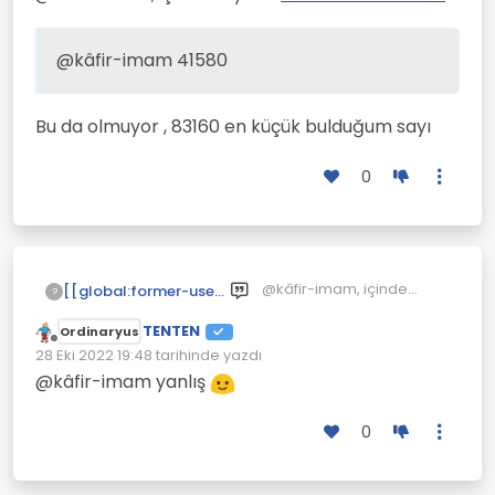
@kâfir-imam 41580
Bu da olmuyor , 83160 en küçük bulduğum sayı
0
@kâfir-imam, içinde
[[global:former-user]]
?
söyledi:
Matematik
TENTEN
soruları
Ordinaryus
Çevrimdışı
@kâfir-imam 41580
28 Eki 2022 19:48
tarihinde yazdı
Son düzenleyen:
@kâfir-imam yanlış
Bu da olmuyor , 83160 en
küçük bulduğum sayı
0