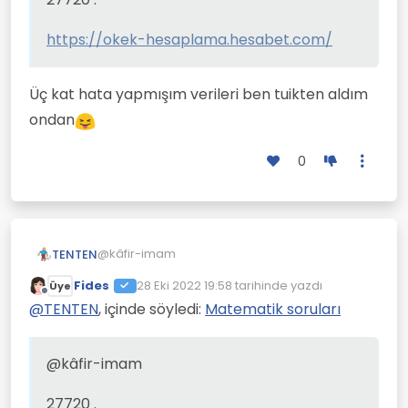
https://okek-hesaplama.hesabet.com/
Üç kat hata yapmışım verileri ben tuikten aldım
ondan
0
@kâfir-imam
TENTEN
Fides
28 Eki 2022 19:58
tarihinde yazdı
Üye
27720 .
Son düzenleyen:
Çevrimdışı
@
TENTEN
, içinde söyledi:
Matematik soruları
https://okek-hesaplama.hesabet.com/
@kâfir-imam
27720 .