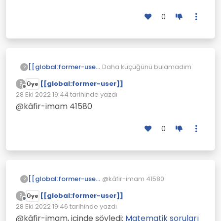
0
[[global:former-user]]
Daha küçüğünü bulamadım
?
[[global:former-user]]
?
Üye
Çevrimdışı
28 Eki 2022 19:44
tarihinde yazdı
Son düzenleyen:
@kâfir-imam 41580
0
[[global:former-user]]
@kâfir-imam 41580
?
[[global:former-user]]
?
Üye
Çevrimdışı
28 Eki 2022 19:46
tarihinde yazdı
Son düzenleyen:
@kâfir-imam, içinde söyledi:
Matematik soruları