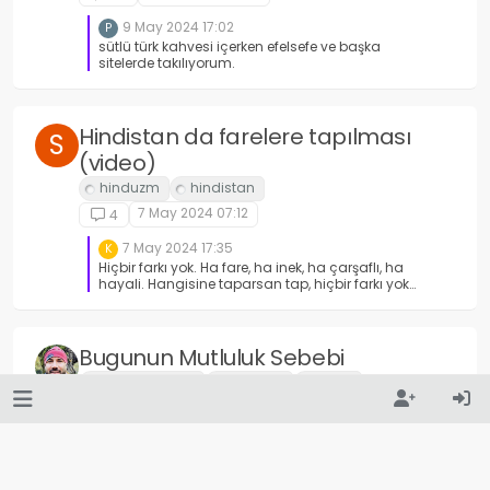
9 May 2024 17:02
P
sütlü türk kahvesi içerken efelsefe ve başka
sitelerde takılıyorum.
Hindistan da farelere tapılması
S
(video)
7 May 2024 07:12
4
7 May 2024 17:35
K
Hiçbir farkı yok. Ha fare, ha inek, ha çarşaflı, ha
hayali. Hangisine taparsan tap, hiçbir farkı yok.
Hangisini seversen sen, hiçbir farkı yok.
Bugunun Mutluluk Sebebi
1 Kas 2023 05:50
24
28 Nis 2024 07:19
G
Bir de şeey sabah aldığım o güzel mesaj ️