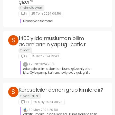
çizer?
25 Tem 2024 09:56
1
Kimse yanıtlamadı
1400 yılda müslüman bilim
S
adamlarının yaptığı icatlar
15 Haz 2024 19:43
7
15 Haz 2024 20:21
?
@kereste bilim adamları bunu çözemiyorlar
işte. Öyle şaşırıp kalırsın. İsviçre'de çok gizli
toplantı yapmışlar demişler ki bu konuyu
gündeme getirmeyin vallak billak tüm
karizmamız çöpe gider. Anladın mı İslam'ın
üzerinde ne sinsi planlar yapılıyor. Bana da bu
Küreselciler denen grup kimlerdir?
S
konuyu gizli müslüman olmuş İsviçreli bir
profesör söyledi. Oradan biliyorum
29 May 2024 08:23
13
30 May 2024 20:50
@kâfir-imam, içinde söyledi: Küreselciler denen