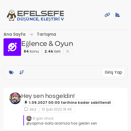
İçeriğe atla
EFE
LSEFE
DÜŞÜNCE, ELEŞTIRI VE PAYLAŞIM PLATFORMU
Ana Sayfa
Tartışma
Eğlence & Oyun
84
konu
2.4k
i̇leti
Giriş Yap
Hey sen hosgeldin!
1.09.2027 00:00 tarihine kadar sabitlendi
10 Şub 2022 18:45
353
6 gün önce
@yapma-kafa aramiza hos geldin sen