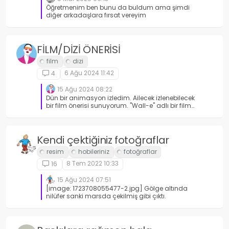
Öğretmenim ben bunu da buldum ama şimdi
diğer arkadaşlara fırsat vereyim
FİLM/DİZİ ÖNERİSİ
6 Ağu 2024 11:42
4
15 Ağu 2024 08:22
Dün bir animasyon izledim. Ailecek izlenebilecek
bir film önerisi sunuyorum. ''Wall-e'' adlı bir film.
Konusu insanlığın bittiği ve her yerin çöplerle
dolu olduğu bir dünyada tek başına bırakılmış
bir temizlik robotu. İçindeki anahtar kelimeler;
geri dönüşüm, insanlık, doğayı koruma gibi
Kendi çektiğiniz fotoğraflar
terimleri barındırıyor. İzlerken yer yer saf
duyguları yer yer bilinçliliği öne çıkarılıyor.
Tavsiye ediyorum.
8 Tem 2022 10:33
16
15 Ağu 2024 07:51
[image: 1723708055477-2.jpg] Gölge altında
nilüfer sanki marsda çekilmiş gibi çıktı.