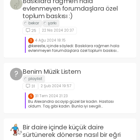
Baskılara rağmen hala
evlenmeyen forumdaşlara özel
toplum baskısı :)
22 Nis 2024 20:37
25
4 Ağu 2024 18:15
S
@kereste, içinde söyledi: Baskılara rağmen hala
evlenmeyen forumdaşlara özel toplum baskısı
Kısa ve öz: Çocuk sahibi olmak istemiyorsanız,
evlenmeyin. Sevgili hayatı yaşamaya devam
edin ve tadını çıkarın. Kesinlikle katılıyorum.
@kereste Bende senin gibi yapıyorum. Bunu
Benim Müzik Listem
?
sana da tavsiye ederim @Kafir İmam. Buraları
okuyorsan, kendini sevgili yap, hayatın tadını
çıkar. Hayat kısa.
2 Şub 2024 19:57
31
31 Tem 2024 21:23
S
Bu Alexandra acayip güzel bir kadın. Hastası
oldum. Taş gibi kadın. Bunla iyi sevgili
olunurdu.
Bir daire içinde küçük daire
sürtünerek dönerse nasıl bir eğri