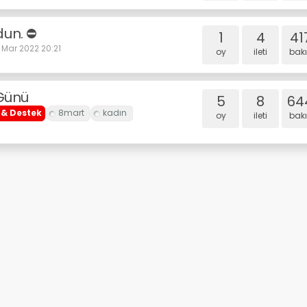
un. ⛔
1
4
41
 Mar 2022 20:21
oy
i̇leti
bakı
 Günü
5
8
64
& Destek
oy
i̇leti
bakı