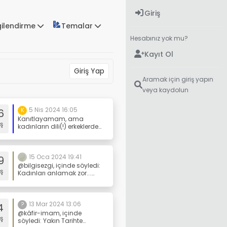
Giriş
gilendirme
Temalar
Hesabınız yok mu?
Kayıt Ol
Giriş Yap
Aramak için giriş yapın
veya kaydolun
5 Nis 2024 16:05
6
K
Kanıtlayamam, ama
ş
kadınların dili(!) erkeklerden
uzundur.
15 Oca 2024 19:41
9
@bilgisezgi, içinde söyledi:
ş
Kadınları anlamak zor...
Hoca allah olmazsa bizde
olmazdık dedi. Nenem de
"Madem öyle o halde
allahı da bir yaratan var"
13 Mar 2024 13:06
4
?
dedi. Neneniz zeki kadınmış
@kâfir-imam, içinde
ş
çünkü Hocanın o şekilde
söyledi: Yakın Tarihte
söylemesi yanlış bir