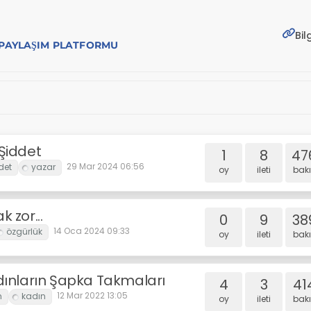
Bil
E PAYLAŞIM PLATFORMU
Şiddet
1
8
47
29 Mar 2024 06:56
oy
i̇leti
bakı
 zor...
0
9
38
14 Oca 2024 09:33
oy
i̇leti
bakı
dınların Şapka Takmaları
4
3
41
12 Mar 2022 13:05
oy
i̇leti
bakı