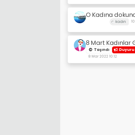
O Kadına dokund
10
Mertaşkın
8 Mart Kadınlar
Taşındı
Duyuru 
8 Mar 2022 10:12