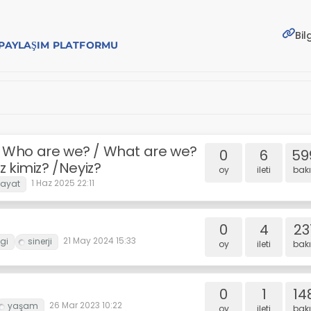
Bil
E PAYLAŞIM PLATFORMU
/ Who are we? / What are we?
0
6
59
iz kimiz? /Neyiz?
oy
i̇leti
bakı
1 Haz 2025 22:11
0
4
23
21 May 2024 15:33
oy
i̇leti
bakı
0
1
14
26 Mar 2023 10:22
oy
i̇leti
bakı