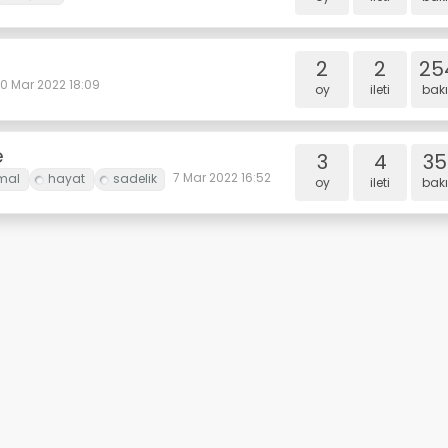
2
2
25
10 Mar 2022 18:09
oy
i̇leti
bakı
e
3
4
35
7 Mar 2022 16:52
oy
i̇leti
bakı