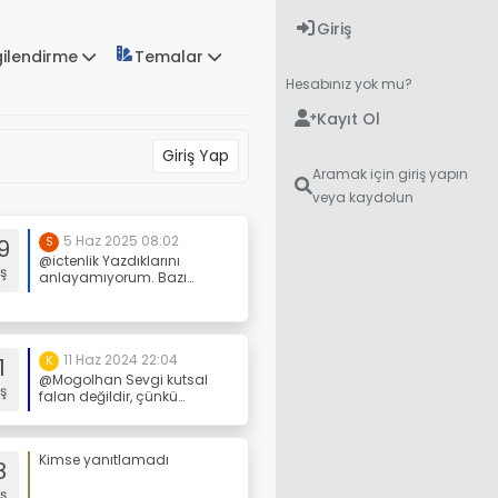
Giriş
gilendirme
Temalar
Hesabınız yok mu?
Kayıt Ol
Giriş Yap
Aramak için giriş yapın
veya kaydolun
5 Haz 2025 08:02
9
S
@ictenlik Yazdıklarını
ş
anlayamıyorum. Bazı
yerleri üç kere okudum
hala anlayamadım. Ne
anlatmaya çalışıyorsun?
11 Haz 2024 22:04
1
K
@Mogolhan Sevgi kutsal
ş
falan değildir, çünkü
tamamen kişisel/öznel bir
durumdur. Doğa bu tip
şeylerle ilgilenmez, hatta
Kimse yanıtlamadı
umrunda bile değildir.
8
Farkındalığımızın farkına
ş
vardık diye, bu tip