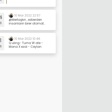
kavramları fazla
büyütmenin veya onlara
anlam yüklemenin bir
anlamı yok.
10 Mar 2022 22:57
4
@Mertaşkın , ezberden
ş
insanların birer otomat
olduğunu düşünen, onları
formatlamayı hedefleyen
basit düşüncler asla
realitede yer edinemezler...
10 Mar 2022 10:46
1
Q ulıng- Turna W ate -
ş
Mana X ezal - Ceylan