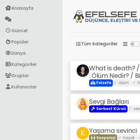
İçeriğe atla
Anasayfa
EFE
LSEFE
DÜŞÜNCE, ELEŞTIRI V
Güncel
Popüler
Tüm kategoriler
Dünya
Kategoriler
What is death? 
: Ölüm Nedir? / B
Gruplar
Felsefe
Kullanıcılar
Sevgi Bağları
Serbest Kürsü
Yaşama sevinci
K
Sosyoloji