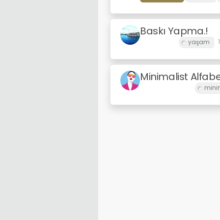
Baskı Yapma.!
Mertaşkın
Minimalist Alfab
bagimsizkoala