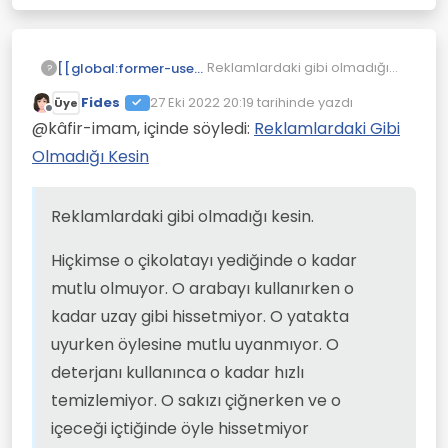
Reklamlardaki gibi olmadığı
[[global:former-user]]
?
kesin.
Fides
27 Eki 2022 20:19
tarihinde yazdı
Üye
Hiçkimse o çikolatayı
Son düzenleyen:
Çevrimdışı
yediğinde o kadar mutlu
@kâfir-imam, içinde söyledi:
Reklamlardaki Gibi
olmuyor. O arabayı kullanırken
O şampuan, o parfüm, o diş
Olmadığı Kesin
o kadar uzay gibi hissetmiyor.
macunu , o fırının pişirdiği
O yatakta uyurken öylesine
yemekler , o buzdolabı falan
Bütün bunlar koca bir yalan
mutlu uyanmıyor. O deterjanı
filan...
olduğu halde TV de
Reklamlardaki gibi olmadığı kesin.
kullanınca o kadar hızlı
dezenfermasyon yasasına
Neden?
temizlemiyor. O sakızı
takılmıyor yada RTÜK engeli ile
Hiçkimse o çikolatayı yediğinde o kadar
çiğnerken ve o içeceği
karşılaşmıyor.
içtiğinde öyle hissetmiyor
mutlu olmuyor. O arabayı kullanırken o
kadar uzay gibi hissetmiyor. O yatakta
uyurken öylesine mutlu uyanmıyor. O
deterjanı kullanınca o kadar hızlı
temizlemiyor. O sakızı çiğnerken ve o
içeceği içtiğinde öyle hissetmiyor