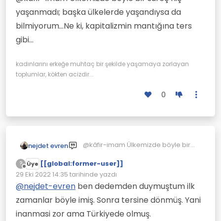
yerine maliyetten dusuyormus
yaşanmadı; başka ülkelerde yaşandıysa da
reklam giderini.
Cünkü seyredenlerin vaktini
bilmiyorum...Ne ki, kapitalizmin mantığına ters
alıyor diye.
gibi...
kadınlarını erkeğe muhtaç bir şekilde yaşamaya zorlayan
toplumlar, kökten acizdir...
0
@kâfir-imam Ülkemizde böyle bir
nejdet evren
süreç hiç yaşanmadı; başka
[[global:former-user]]
ülkelerde yaşandıysa da
?
Üye
Çevrimdışı
bilmiyorum...Ne ki, kapitalizmin
29 Eki 2022 14:35
tarihinde yazdı
Son düzenleyen:
mantığına ters gibi...
@
nejdet-evren
ben dedemden duymuştum ilk
zamanlar böyle imiş. Sonra tersine dönmüş. Yani
inanmasi zor ama Türkiyede olmuş.