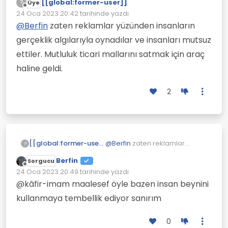
[[global:former-user]]
?
Üye
Çevrimdışı
24 Oca 2023 20:42
tarihinde yazdı
Son düzenleyen:
@
Berfin
zaten reklamlar yüzünden insanların
gerçeklik algılarıyla oynadılar ve insanları mutsuz
ettiler. Mutluluk ticari mallarını satmak için araç
haline geldi.
2
[[global:former-user]]
@
Berfin
zaten reklamlar
?
yüzünden insanların gerçeklik
Berfin
Sorgucu
algılarıyla oynadılar ve
Çevrimdışı
24 Oca 2023 20:49
tarihinde yazdı
insanları mutsuz ettiler.
Son düzenleyen:
Mutluluk ticari mallarını satmak
@kâfir-imam maalesef öyle bazen insan beynini
için araç haline geldi.
kullanmaya tembellik ediyor sanırım
0