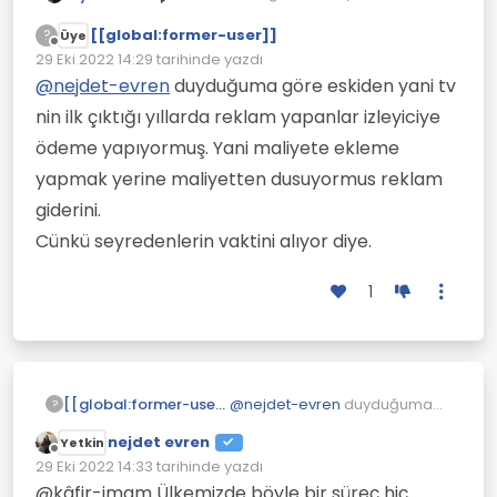
olduğundan reklamlar ile pazar
[[global:former-user]]
kapma şansı yükselecektir;
?
Üye
Çevrimdışı
kapitalizm mantığına uygun
29 Eki 2022 14:29
tarihinde yazdı
Son düzenleyen:
davranıyor ve maliyetleri söylendiği
@
nejdet-evren
duyduğuma göre eskiden yani tv
gibi arz-talep eğrisi belirlemiyor;
nin ilk çıktığı yıllarda reklam yapanlar izleyiciye
emek gücünün artık kısmına göre
belirleniyor ve tabi ki reklam
ödeme yapıyormuş. Yani maliyete ekleme
giderleri de tüketicilere mal ediliyor;
yapmak yerine maliyetten dusuyormus reklam
çok hoş değil mi?
giderini.
Cünkü seyredenlerin vaktini alıyor diye.
1
[[global:former-user]]
@
nejdet-evren
duyduğuma
?
göre eskiden yani tv nin ilk
nejdet evren
Yetkin
çıktığı yıllarda reklam yapanlar
Çevrimdışı
29 Eki 2022 14:33
tarihinde yazdı
izleyiciye ödeme yapıyormuş.
Son düzenleyen:
Yani maliyete ekleme yapmak
@kâfir-imam Ülkemizde böyle bir süreç hiç