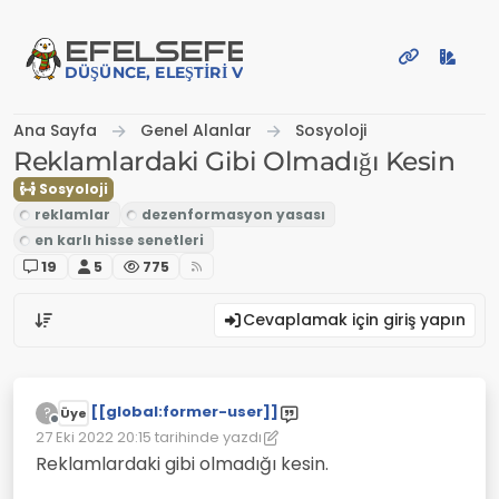
İçeriğe atla
EFE
LSEFE
DÜŞÜNCE, ELEŞTIRI VE PAYLAŞIM PLATFORMU
Ana Sayfa
Genel Alanlar
Sosyoloji
Reklamlardaki Gibi Olmadığı Kesin
Sosyoloji
19
5
775
Cevaplamak için giriş yapın
[[global:former-user]]
?
Üye
Çevrimdışı
27 Eki 2022 20:15
tarihinde yazdı
Son düzenleyen: [[global:former-user]]
Reklamlardaki gibi olmadığı kesin.