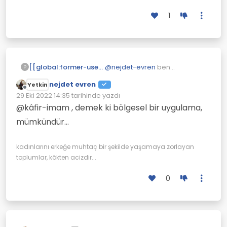
1
[[global:former-user]]
@
nejdet-evren
ben
?
dedemden duymuştum ilk
nejdet evren
Yetkin
zamanlar böyle imiş. Sonra
Çevrimdışı
29 Eki 2022 14:35
tarihinde yazdı
tersine dönmüş. Yani inanmasi
Son düzenleyen:
zor ama Türkiyede olmuş.
@kâfir-imam , demek ki bölgesel bir uygulama,
mümkündür...
kadınlarını erkeğe muhtaç bir şekilde yaşamaya zorlayan
toplumlar, kökten acizdir...
0