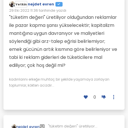
nejdet evren
Yetkin
Çevrimdışı
29 Eki 2022 11:36
tarihinde yazdı
Son düzenleyen:
"tüketim değeri" üretiliyor olduğundan reklamlar
ile pazar kapma şansı yükselecektir; kapitalizm
mantığına uygun davranıyor ve maliyetleri
söylendiği gibi arz-talep eğrisi belirlemiyor;
emek gücünün artık kısmına göre belirleniyor ve
tabi ki reklam giderleri de tüketicilere mal
ediliyor; çok hoş değil mi?
kadınlarını erkeğe muhtaç bir şekilde yaşamaya zorlayan
toplumlar, kökten acizdir...
0
"tüketim değeri" üretiliyor
nejdet evren