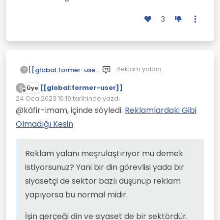
3
Reklam yalanı
[[global:former-user]]
?
meşrulaştırıyor mu
[[global:former-user]]
demek istiyorsunuz? Yani
İşin gerçeği din ve siyaset
?
Üye
Çevrimdışı
bir din görevlisi yada bir
de bir sektördür.
24 Oca 2023 10:19
tarihinde yazdı
Son düzenleyen:
siyasetçi de sektör bazlı
Dikkat ederseniz ticari
@kâfir-imam, içinde söyledi:
Reklamlardaki Gibi
düşünüp reklam
şirketler de artık aynı
Olmadığı Kesin
yapıyorsa bu normal
numaraya sarılmaya
Yani din-ticaret- siyaset
midir.
başladılar. Reklam
ilişkisi hep birbiri içinde
sloganları ; anne şefkati
eşit oranda dağılmış.
Reklam yalanı meşrulaştırıyor mu demek
gibi, milli gurur, aile
sıcaklığı, hepimiz aileyiz,
istiyorsunuz? Yani bir din görevlisi yada bir
biz sizi düşünüyoruz,
siyasetçi de sektör bazlı düşünüp reklam
geleneksel değerlerimiz...
Falan filan..
yapıyorsa bu normal midir.
İşin gerçeği din ve siyaset de bir sektördür.