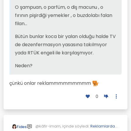
O şampuan, o parfüm, o diş macunu , o
fırının pişirdiği yemekler , o buzdolabı falan
filan...
Bütün bunlar koca bir yalan olduğu halde TV
de dezenfermasyon yasasına takılmıyor
yada RTÜK engeli ile karşılaşmıyor.
Neden?
çünkü onlar reklammmmmmmmm
0
@kâfir-imam, içinde söyledi:
Reklamlardaki
Fides