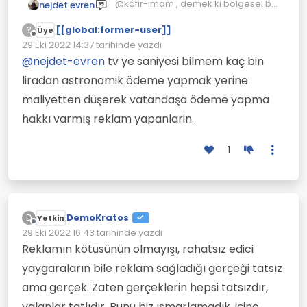
@kâfir-imam , demek ki bölgesel bir
nejdet evren
uygulama, mümkündür...
[[global:former-user]]
?
Üye
Çevrimdışı
29 Eki 2022 14:37
tarihinde yazdı
Son düzenleyen:
@
nejdet-evren
tv ye saniyesi bilmem kaç bin
liradan astronomik ödeme yapmak yerine
maliyetten düşerek vatandaşa ödeme yapma
hakkı varmış reklam yapanlarin.
1
DemoKratos
D
Yetkin
Çevrimdışı
29 Eki 2022 16:43
tarihinde yazdı
Son düzenleyen:
Reklamın kötüsünün olmayışı, rahatsız edici
yaygaraların bile reklam sağladığı gerçeği tatsız
ama gerçek. Zaten gerçeklerin hepsi tatsızdır,
yalanlar tatlıdır. Bunu biz ısmarlamadık, içine