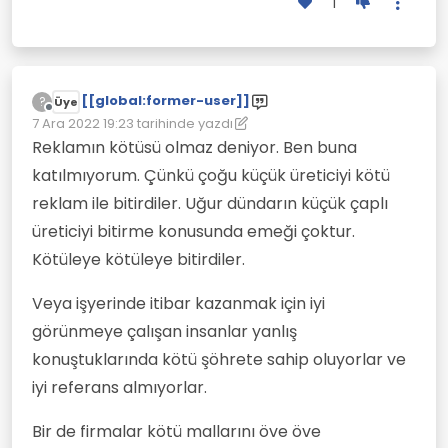
1
[[global:former-user]]
?
Üye
Çevrimdışı
7 Ara 2022 19:23
tarihinde yazdı
Son düzenleyen: [[global:former-user]]
12 Tem 2022 19:23
Reklamın kötüsü olmaz deniyor. Ben buna
katılmıyorum. Çünkü çoğu küçük üreticiyi kötü
reklam ile bitirdiler. Uğur dündarın küçük çaplı
üreticiyi bitirme konusunda emeği çoktur.
Kötüleye kötüleye bitirdiler.
Veya işyerinde itibar kazanmak için iyi
görünmeye çalışan insanlar yanlış
konuştuklarında kötü şöhrete sahip oluyorlar ve
iyi referans almıyorlar.
Bir de firmalar kötü mallarını öve öve