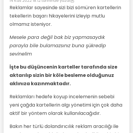
14 Kas 2022 18:12
tarihinde yazdı
Son düzenleyen: [[global:former-user]]
Reklamlar sayesinde sizi bizi sömüren kartellerin
tekellerin başarı hikayelerini izleyip mutlu
olmamız isteniyor.
Mesele para değil bak biz yapmasaydık
parayla bile bulamazsınız buna şükredip
sevinelim
İşte bu düşüncenin karteller tarafında size
aktarılıp sizin bir köle besleme olduğunuz
aklınıza kazınmaktadır.
Reklamları hedefe koyup incelemenin sebebi
yeni çağda kartellerin algı yönetimi için çok daha
aktif bir yöntem olarak kullanılacağıdır.
Bakın her türlü dolandırıcılık reklam aracılığı ile