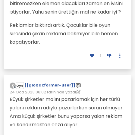
bitiremezken eleman alacakları zaman en iyisini
istiyorlar. Yahu senin ürettiğin mal ne kadar iyi ?
Reklamlar bıktırdı artık. Çocuklar bile oyun
sırasında çıkan reklama bakmıyor bile hemen
kapatıyorlar.
1
[[global:former-user]]
?
Üye
Çevrimdışı
24 Oca 2023 08:02
tarihinde yazdı
Son düzenleyen: [[global:former-user]]
Büyük şirketler malını pazarlamak için her türlü
yalanı reklam adıyla pazarlarken sorun olmuyor.
Ama küçük şirketler bunu yaparsa yalan reklam
ve kandırmaktan ceza alıyor.