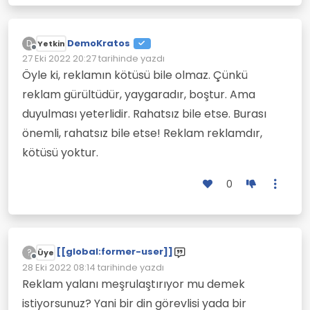
DemoKratos
D
Yetkin
Çevrimdışı
27 Eki 2022 20:27
tarihinde yazdı
Son düzenleyen:
Öyle ki, reklamın kötüsü bile olmaz. Çünkü
reklam gürültüdür, yaygaradır, boştur. Ama
duyulması yeterlidir. Rahatsız bile etse. Burası
önemli, rahatsız bile etse! Reklam reklamdır,
kötüsü yoktur.
0
[[global:former-user]]
?
Üye
Çevrimdışı
28 Eki 2022 08:14
tarihinde yazdı
Son düzenleyen:
Reklam yalanı meşrulaştırıyor mu demek
istiyorsunuz? Yani bir din görevlisi yada bir