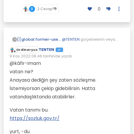
0
B
2 Cevap
@
TENTEN
göçebelerin veya
[[global:former-user]]
?
Yörüklerin veya bedevilerin
TENTEN
Ordinaryus
alan savunması vatan sevgisi
Vatan sevgisi kurallara
Çevrimdışı
9 Kas 2022 08:46
tarihinde yazdı
ile açıklanamaz. Onların
uymakla yani anayasaya
Son düzenleyen:
yaptığı sömürecek
uymak ve korumakla açıklanır.
Yağmacı toplumlarda Kural
@kâfir-imam
kaynaklarını başkalarına
olmaz. Tıpkı yakınımızda ki
vatan ne?
kaptırmamak.
insanlar gibi. Herkes bir yolunu
Yağmacı toplumlar parası çok
bulup kapabildiği kadar
Anayasa dediğin şey zaten sözleşme.
bile olsa yaşadığı yere önem
ganimet almaya çalışır.
vermez.
İstemiyorsan çekip gidebilirsin. Hatta
vatandaşlıktanda atabilirler.
Vatan tanımı bu.
https://sozluk.gov.tr/
yurt, -du