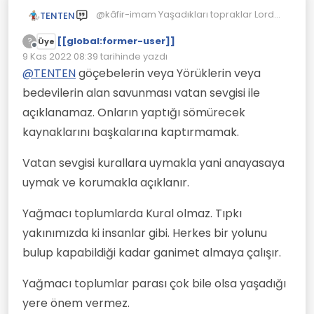
@kâfir-imam Yaşadıkları topraklar Lord
TENTEN
baron vb isimler ile adlandırılan toprak
[[global:former-user]]
ağalarınada ait değil.
?
Üye
Çevrimdışı
Savaş sonucu ganimet olarak elde
9 Kas 2022 08:39
tarihinde yazdı
Son düzenleyen:
edilmiş sahip oldukları topraklar.
@
TENTEN
göçebelerin veya Yörüklerin veya
Kendi aralarında sözleşme yapıp
bedevilerin alan savunması vatan sevgisi ile
sahipleniyorlar savaş sonrasında.
İçlerinden en büyük toprak sahibinide
açıklanamaz. Onların yaptığı sömürecek
Kral yapıyorlar.
kaynaklarını başkalarına kaptırmamak.
Başka bir savaş ile kaybedebilirler
topraklarını.
Kiracı olmaları birşeyi değiştirmiyor yani.
Vatan sevgisi kurallara uymakla yani anayasaya
Kiralık dairene hırsız girmesini istemeyip
uymak ve korumakla açıklanır.
savunuyorsun mesela.
Yörüklerin çingenelerin geçici olarak
Yağmacı toplumlarda Kural olmaz. Tıpkı
yerleştiklere yere mesela yerleşmeye
çalış bakalım ne yapıyorlar sana.
yakınımızda ki insanlar gibi. Herkes bir yolunu
Devlet denilen şey zaten ailelerin ortak
bulup kapabildiği kadar ganimet almaya çalışır.
çıkarları için birleşmesinden oluşuyor.
Yağmacı toplumlar parası çok bile olsa yaşadığı
yere önem vermez.