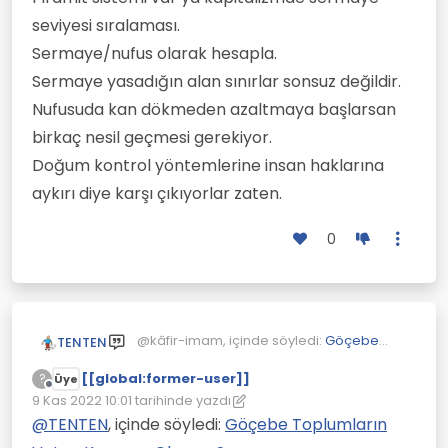
seviyesi sıralaması.
Sermaye/nufus olarak hesapla.
Sermaye yasadığın alan sınırlar sonsuz değildir.
Nufusuda kan dökmeden azaltmaya başlarsan
birkaç nesil geçmesi gerekiyor.
Doğum kontrol yöntemlerine insan haklarına
aykırı diye karşı çıkıyorlar zaten.
0
@kâfir-imam, içinde söyledi:
Göçebe
TENTEN
Toplumların Vatan Kavramı Olur mu?
[[global:former-user]]
?
Üye
Çevrimdışı
@
TENTEN
bir yere gitme diyorum
9 Kas 2022 10:01
tarihinde yazdı
Son düzenleyen: [[global:former-user]]
11 Eyl 2022 10:03
zaten. Göçmeyin yani yerinizde
@
TENTEN
, içinde söyledi:
Göçebe Toplumların
Tamamda nasıl anlaşacaksın? Kimse
kalın ve iyileştirmeye çalışın. Oranın