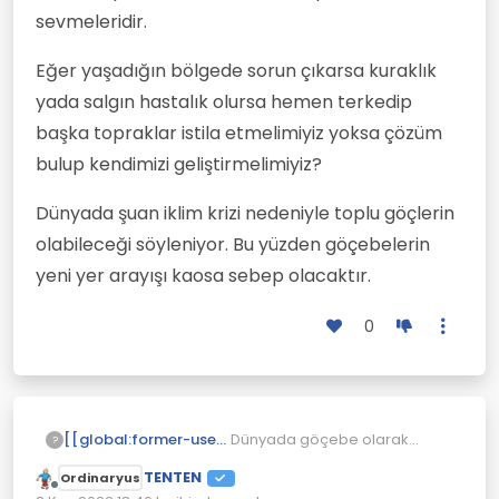
sevmeleridir.
Eğer yaşadığın bölgede sorun çıkarsa kuraklık
yada salgın hastalık olursa hemen terkedip
başka topraklar istila etmelimiyiz yoksa çözüm
bulup kendimizi geliştirmelimiyiz?
Dünyada şuan iklim krizi nedeniyle toplu göçlerin
olabileceği söyleniyor. Bu yüzden göçebelerin
yeni yer arayışı kaosa sebep olacaktır.
0
Dünyada göçebe olarak
[[global:former-user]]
?
bilinen tüm toplumların vatan
TENTEN
Ordinaryus
sevgisi olmadığı
Doğduğun yer değil doyduğun
Çevrimdışı