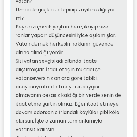
vatan?
itaate alıştırmışlar. İtaat ettiğin
Üzerinde güçlünün tepinip zayıfı ezdiği yer
müddetçe vatanseversiniz
onlara göre tabiki.
mi?
anayasaya itaat etmeyenin
Beyninizi çocuk yaştan beri yıkayıp size
saygısı olmayanın cezasız
kaldığı bir yerde senin de itaat
“onlar yapar” düşüncesini iyice aşılamışlar.
etme şartın olmaz. Eğer itaat
Vatan demek herkesin hakkının güvence
etmeye devam edersen o
İrlandalı köylüler gibi köle
altına alındığı yerdir.
olursun. İşte o zaman tam
Sizi vatan sevgisi adı altında itaate
anlamıyla vatansız kalırsın.
alıştırmışlar. İtaat ettiğin müddetçe
Geçinmek için aldığın bir
tarlaya yada kurduğun bir işe
vatanseversiniz onlara göre tabiki.
tomarla vergi ( haraç)
anayasaya itaat etmeyenin saygısı
ödemek zorunda kalırsın.
olmayanın cezasız kaldığı bir yerde senin de
itaat etme şartın olmaz. Eğer itaat etmeye
devam edersen o İrlandalı köylüler gibi köle
olursun. İşte o zaman tam anlamıyla
vatansız kalırsın.