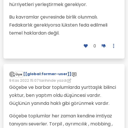
hürriyetleri yerleştirmek gerekiyor.
Bu kavramlar çevresinde birlik olunmalı.
Fedakarlık gerekiyorsa lüksten feda edilmeli
temel haklardan değil.
0
[[global:former-user]]
?
Üye
Çevrimdışı
9 Kas 2022 15:07
tarihinde yazdı
Son düzenleyen: [[global:former-user]]
11 Eyl 2022 15:08
Göçebe ve barbar toplumlarda yurttaşlık bilinci
yoktur, ben yaptım oldu düşüncesi vardır.
Güçlünün yanında haklı gibi görünmek vardır.
Göçebe toplumlar her zaman kendine imtiyaz
tanıyanı severler. Torpil , ayrımcılık , mobbing ,