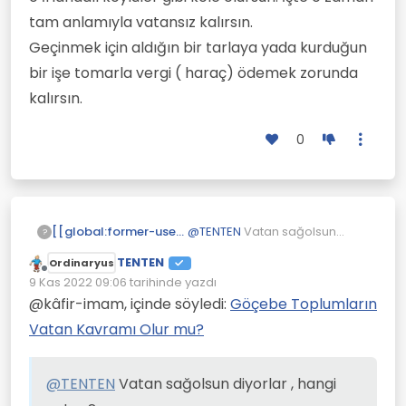
tam anlamıyla vatansız kalırsın.
Geçinmek için aldığın bir tarlaya yada kurduğun
bir işe tomarla vergi ( haraç) ödemek zorunda
kalırsın.
0
[[global:former-user]]
@
TENTEN
Vatan sağolsun
?
diyorlar , hangi vatan?
TENTEN
Ordinaryus
Üzerinde güçlünün tepinip
Çevrimdışı
9 Kas 2022 09:06
tarihinde yazdı
zayıfı ezdiği yer mi?
Son düzenleyen:
Beyninizi çocuk yaştan beri
@kâfir-imam, içinde söyledi:
Göçebe Toplumların
yıkayıp size “onlar yapar”
Vatan Kavramı Olur mu?
düşüncesini iyice aşılamışlar.
Vatan demek herkesin
hakkının güvence altına
@
TENTEN
Vatan sağolsun diyorlar , hangi
alındığı yerdir.
Sizi vatan sevgisi adı altında