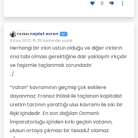
0
nejdet evren
Yetkin
Çevrimdışı
9 Kas 2022 15:25
tarihinde yazdı
Son düzenleyen:
Herhangi bir ırkın üstün olduğu ve diğer ırkların
ona tabi olması gerektiğine dair yaklaşım ırkçıdır
ve faşizmle taçlanmak zorundadır.
../.
“Vatan” kavramının geçmişi çok eskilere
dayanmaz; Fransız ihtilali ile taçlanan kapitalist
üretim tarzının yarattığı ulus kavramı ile sıkı bir
ilişki içindedir. En son dağılan Osmanlı
İmparatorluğu içinden kırkı geçkin vatanın,
ulusun ortaya çıkması bir tesadüf olamaz.