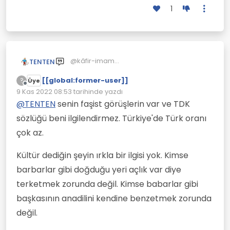
1
@kâfir-imam
TENTEN
vatan ne?
[[global:former-user]]
Anayasa dediğin şey zaten sözleşme.
Vatan tanımı bu.
?
Üye
Çevrimdışı
İstemiyorsan çekip gidebilirsin. Hatta
https://sozluk.gov.tr/
9 Kas 2022 08:53
tarihinde yazdı
Son düzenleyen:
vatandaşlıktanda atabilirler.
yurt, -du
@
TENTEN
senin faşist görüşlerin var ve TDK
sözlüğü beni ilgilendirmez. Türkiye'de Türk oranı
isim Bir halkın üzerinde yaşadığı,
kültürünü oluşturduğu toprak
çok az.
parçası, vatan:
Türk yurduna Türkiye denir.
Kültür dediğin şeyin ırkla bir ilgisi yok. Kimse
isim Memleket:
barbarlar gibi doğduğu yeri açlık var diye
"Gerideki yurdunu on beş günden
terketmek zorunda değil. Kimse babarlar gibi
fazla boş bırakmak istemez." - Falih
Rıfkı Atay
başkasının anadilini kendine benzetmek zorunda
değil.
isim Bakıma ve barınmaya muhtaç
bir grup insanın oturduğu,