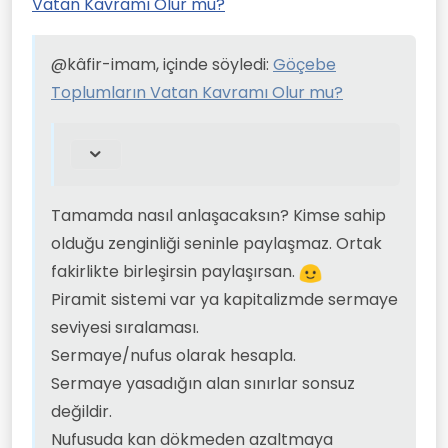
sahip olduğu zenginliği seninle
Vatan Kavramı Olur mu?
yönetiminde söz sahibi olmaya
paylaşmaz. Ortak fakirlikte birleşirsin
çalışın orayı daha yaşanabilir hale
paylaşırsan.
getirin diyorum.
Piramit sistemi var ya kapitalizmde
@kâfir-imam, içinde söyledi:
Göçebe
sermaye seviyesi sıralaması.
Toplumların Vatan Kavramı Olur mu?
Sermaye/nufus olarak hesapla.
Sermaye yasadığın alan sınırlar sonsuz
değildir.
Nufusuda kan dökmeden azaltmaya
başlarsan birkaç nesil geçmesi
gerekiyor.
Doğum kontrol yöntemlerine insan
Tamamda nasıl anlaşacaksın? Kimse sahip
haklarına aykırı diye karşı çıkıyorlar zaten.
olduğu zenginliği seninle paylaşmaz. Ortak
fakirlikte birleşirsin paylaşırsan.
Piramit sistemi var ya kapitalizmde sermaye
seviyesi sıralaması.
Sermaye/nufus olarak hesapla.
Sermaye yasadığın alan sınırlar sonsuz
değildir.
Nufusuda kan dökmeden azaltmaya