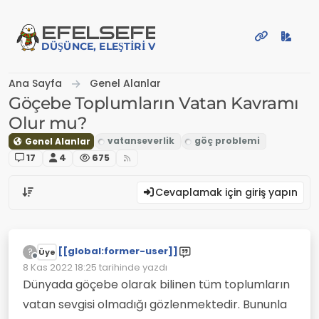
İçeriğe atla
EFE
LSEFE
DÜŞÜNCE, ELEŞTIRI VE PAYLAŞIM PLATFORMU
Ana Sayfa
Genel Alanlar
Göçebe Toplumların Vatan Kavramı
Olur mu?
Genel Alanlar
17
4
675
Cevaplamak için giriş yapın
[[global:former-user]]
?
Üye
Çevrimdışı
8 Kas 2022 18:25
tarihinde yazdı
Son düzenleyen:
Dünyada göçebe olarak bilinen tüm toplumların
vatan sevgisi olmadığı gözlenmektedir. Bununla