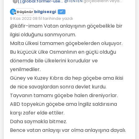
@
TENTEN
göçebelerin veya
[[global:former-user]]
?
Yörüklerin veya bedevilerin
bilgisezgi
B
Düşünür
alan savunması vatan sevgisi
Vatan sevgisi kurallara
Çevrimdışı
9 Kas 2022 08:51
tarihinde yazdı
ile açıklanamaz. Onların
uymakla yani anayasaya
Son düzenleyen:
yaptığı sömürecek
uymak ve korumakla açıklanır.
Yağmacı toplumlarda Kural
@kâfir-imam Vatan anlayışının göçebelikle bir
kaynaklarını başkalarına
olmaz. Tıpkı yakınımızda ki
ilgisi olduğunu sanmıyorum.
kaptırmamak.
insanlar gibi. Herkes bir yolunu
Yağmacı toplumlar parası çok
bulup kapabildiği kadar
Malta ülkesi tamamen göçebelerden oluşuyor.
bile olsa yaşadığı yere önem
ganimet almaya çalışır.
vermez.
Bu küçücük ülke Osmanlının en güçlü olduğu
dönemde bile ülkelerini korudular ve
yenilmediler.
Güney ve Kuzey Kıbrıs da hep göçebe ama ikisi
de nice savaşlardan sonra devlet kurdu.
Tayvanın tamamı göçebe halen direniyorlar.
ABD topyekün göçebe ama İngiliz saldırısına
karşı zafer elde ettiler.
Daha saymakla bitmez.
Bence vatan anlayışı var olma anlayışına dayalı.