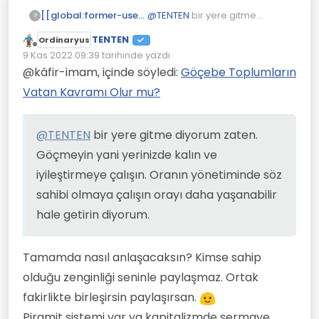
Eğer itaat etmeye devam edersen
[[global:former-user]]
@
TENTEN
bir yere gitme
?
o İrlandalı köylüler gibi köle olursun.
diyorum zaten. Göçmeyin yani
TENTEN
İşte o zaman tam anlamıyla
Ordinaryus
yerinizde kalın ve iyileştirmeye
Çevrimdışı
vatansız kalırsın.
9 Kas 2022 09:39
tarihinde yazdı
çalışın. Oranın yönetiminde
Son düzenleyen:
Geçinmek için aldığın bir tarlaya
söz sahibi olmaya çalışın orayı
@kâfir-imam, içinde söyledi:
Göçebe Toplumların
yada kurduğun bir işe tomarla vergi
daha yaşanabilir hale getirin
Vatan Kavramı Olur mu?
( haraç) ödemek zorunda kalırsın.
diyorum.
@
TENTEN
bir yere gitme diyorum zaten.
Göçmeyin yani yerinizde kalın ve
iyileştirmeye çalışın. Oranın yönetiminde söz
sahibi olmaya çalışın orayı daha yaşanabilir
hale getirin diyorum.
Tamamda nasıl anlaşacaksın? Kimse sahip
olduğu zenginliği seninle paylaşmaz. Ortak
fakirlikte birleşirsin paylaşırsan.
Piramit sistemi var ya kapitalizmde sermaye