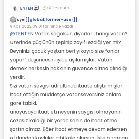
@kâfir-imam
TENTEN
Türk olup olmamak önemli değil.
[[global:former-user]]
Ortak çıkara bakıyor herşey.
?
Üye
Çevrimdışı
Zaten millet isimleri ırka göre değil
9 Kas 2022 09:01
tarihinde yazdı
Son düzenleyen:
konuşulan dile göre veriliyor.
@
TENTEN
Vatan sağolsun diyorlar , hangi vatan?
Faşizm zaten ırkçılık değil.
Üzerinde güçlünün tepinip zayıfı ezdiği yer mi?
Hitlerin uygulamasında ırkçılık yapıldığı
için ırkçılık adıyla eşleştirildi.
Beyninizi çocuk yaştan beri yıkayıp size “onlar
Faşizm yerli üretim araçların sahip
yapar” düşüncesini iyice aşılamışlar. Vatan
sermaye sahiplerinin yabancı
sermayeye karşı birleşmesi demek.
demek herkesin hakkının güvence altına alındığı
yerdir.
Sizi vatan sevgisi adı altında itaate alıştırmışlar.
İtaat ettiğin müddetçe vatanseversiniz onlara
göre tabiki.
anayasaya itaat etmeyenin saygısı olmayanın
cezasız kaldığı bir yerde senin de itaat etme
şartın olmaz. Eğer itaat etmeye devam edersen
o İrlandalı köylüler gibi köle olursun. İşte o zaman