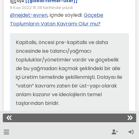
[[global:former-user]]
gerektiğine dair yaklaşım ırkçıdır ve
“Vatan” kavramının geçmişi çok
?
Üye
Çevrimdışı
faşizmle taçlanmak zorundadır.
eskilere dayanmaz; Fransız ihtilali ile
9 Kas 2022 15:39
tarihinde yazdı
Son düzenleyen:
../.
taçlanan kapitalist üretim tarzının
@
nejdet-evren
, içinde söyledi:
Göçebe
yarattığı ulus kavramı ile sıkı bir ilişki
Toplumların Vatan Kavramı Olur mu?
içindedir. En son dağılan Osmanlı
İmparatorluğu içinden kırkı geçkin
vatanın, ulusun ortaya çıkması bir
Kapitalis, öncesi pre-kapitalis ve daha
tesadüf olamaz.
.../
öncesinde ise talancı/yağmacı
Kapitalis, öncesi pre-kapitalis ve
topluluklar/yönetimler vardır ve göçebelik
daha öncesinde ise
talancı/yağmacı
de bu yağmadan kaçmak şeklindeki bir aile
topluluklar/yönetimler vardır ve
içi üretim temelinde şekillenmişti. Dolayısı ile
göçebelik de bu yağmadan kaçmak
şeklindeki bir aile içi üretim
“vatan” kavramı zaten bir üst-yapı olarak
temelinde şekillenmişti. Dolayısı ile
anlam kazanır ve ideolojilerin temel
“vatan” kavramı zaten bir üst-yapı
olarak anlam kazanır ve ideolojilerin
taşlarından biridir.
temel taşlarından biridir.
Kaçmak temelli çözüm arayışı olmaz. Zaten
sorun da bu.