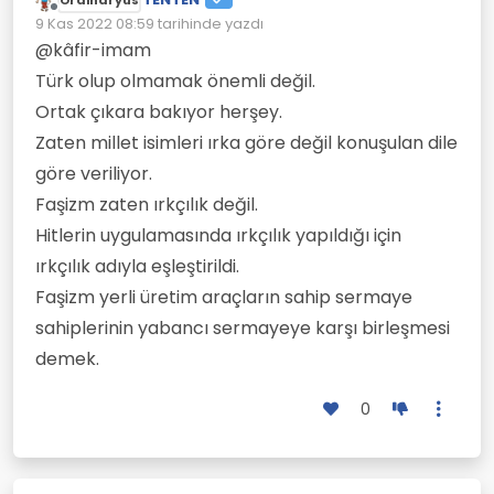
Ordinaryus
beni ilgilendirmez. Türkiye'de
Kültür dediğin şeyin ırkla bir
Çevrimdışı
9 Kas 2022 08:59
tarihinde yazdı
Türk oranı çok az.
ilgisi yok. Kimse barbarlar gibi
Son düzenleyen:
doğduğu yeri açlık var diye
Efendim burası Türk yurdu o
@kâfir-imam
terketmek zorunda değil.
zaman herkes bize itaat
Türk olup olmamak önemli değil.
Kimse babarlar gibi
edecek beğenmeyen çeksin
Göçebelerin vatan sevgisi
başkasının anadilini kendine
gitsin demek vatan demek
Ortak çıkara bakıyor herşey.
yoktur , göçebelerin tek amacı
benzetmek zorunda değil.
değildir.
paradır. Nokta. Doğduğun yer
Zaten doğdukları yerleri
Zaten millet isimleri ırka göre değil konuşulan dile
değil doyduğun yer demek
satanlara bir bak!!
göre veriliyor.
vatansız olmanın felsefesidir.
Karnının doyması için
Faşizm zaten ırkçılık değil.
doğduğum yeri satarım
Hitlerin uygulamasında ırkçılık yapıldığı için
demektir.
ırkçılık adıyla eşleştirildi.
Faşizm yerli üretim araçların sahip sermaye
sahiplerinin yabancı sermayeye karşı birleşmesi
demek.
0