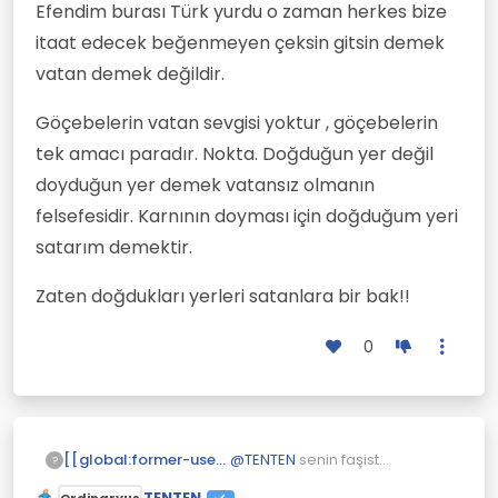
yetiştirildiği veya bakıldığı kurum:
Efendim burası Türk yurdu o zaman herkes bize
Güçsüzler yurdu.
itaat edecek beğenmeyen çeksin gitsin demek
isim Göçebe Türklerin oturduğu
vatan demek değildir.
çadır.
Göçebelerin vatan sevgisi yoktur , göçebelerin
isim Öğrencilerin kaldığı, barındığı
yer:
tek amacı paradır. Nokta. Doğduğun yer değil
"Öğrencilerin bir bölümü, ilk yılı yurtta
doyduğun yer demek vatansız olmanın
geçirse bile ikinci yıldan başlayarak
eve çıkmayı yeğler." - Ahmet Cemal
felsefesidir. Karnının doyması için doğduğum yeri
satarım demektir.
isim, mecaz Diyar:
Bu köy pehlivanlar yurdudur.
Zaten doğdukları yerleri satanlara bir bak!!
isim, mecaz Bir şeyin ilk veya çok
yetiştirildiği yer, vatan.
0
isim, halk ağzında Yörüklerin yazın
veya kışın oturdukları yer.
isim, eskimiş Sahip olunan arazi,
emlak.
@
TENTEN
senin faşist
[[global:former-user]]
?
görüşlerin var ve TDK sözlüğü
TENTEN