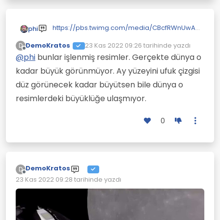
https://pbs.twimg.com/media/CBcfRWnUwAA
phi
Mxf1.jpg
DemoKratos
23 Kas 2022 09:26
tarihinde yazdı
D
Son düzenleyen:
Çevrimdışı
@
phi
bunlar işlenmiş resimler. Gerçekte dünya o
kadar büyük görünmüyor. Ay yüzeyini ufuk çizgisi
düz görünecek kadar büyütsen bile dünya o
resimlerdeki büyüklüğe ulaşmıyor.
0
DemoKratos
D
Çevrimdışı
23 Kas 2022 09:28
tarihinde yazdı
Son düzenleyen: