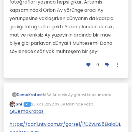
fotoğrafları yazınca hepsi çıkar. Artemis
kapsamındaki Orion Ay yörünge aracı Ay
yörüngesine yaklaşırken dünyanın da kadraja
girdiği fotoğraflar çekti. Yakın plandan donuk,
mat ve renksiz Ay yüzeyinin ardında bir mavi
bilye gibi parlayan dünya!!! Muhteşem! Daha
söylenecek söz yok muhteşem bir şey!
0
DemoKratos
NASA Artemis Ay görevi kapsamında
D
enfes fotoğraflar yayınladı. Bunların
phi
23 Kas 2022 09:09
tarihinde yazdı
hepsini buraya koymaya gerek yok.
Son düzenleyen:
Çevrimdışı
@
DemoKratos
Artemis Ay görevi fotoğrafları yazınca
hepsi çıkar. Artemis kapsamındaki Orion
Ay yörünge aracı Ay yörüngesine
https://cdn1.ntv.com.tr/gorsel/lfDZvLnS8EialaDL
yaklaşırken dünyanın da kadraja girdiği