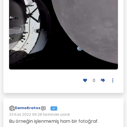
0
DemoKratos
D
Çevrimdışı
23 Kas 2022 09:28
tarihinde yazdı
Son düzenleyen:
Bu örneğin işlenmemiş ham bir fotoğraf.