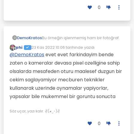
0
DemoKratos
Bu örneğin işlenmemiş ham bir fotoğraf.
D
phi
23 Kas 2022 10:06
tarihinde yazdı
Son düzenleyen:
Çevrimdışı
@
DemoKratos
evet evet farkindayim bende
zaten o kameralar devasa pixel ozelligine sahip
olsalarda mesafeden oturu maalesef duzgun bir
cekim saglayamiyor mecburen teknikler
kullanarak uzerinde oynamalar yapiyorlar,
yapsalar bile mukemmel bir goruntu sonucta
Söz uçar, yazı kalır. ✌(◕‿-)✌
0