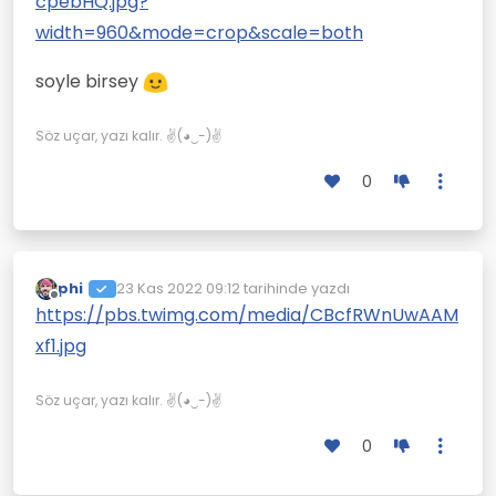
cpebHQ.jpg?
fotoğraflar çekti. Yakın plandan donuk,
mat ve renksiz Ay yüzeyinin ardında bir
width=960&mode=crop&scale=both
mavi bilye gibi parlayan dünya!!!
Muhteşem! Daha söylenecek söz yok
soyle birsey
muhteşem bir şey!
Söz uçar, yazı kalır. ✌(◕‿-)✌
0
phi
23 Kas 2022 09:12
tarihinde yazdı
Son düzenleyen:
Çevrimdışı
https://pbs.twimg.com/media/CBcfRWnUwAAM
xf1.jpg
Söz uçar, yazı kalır. ✌(◕‿-)✌
0