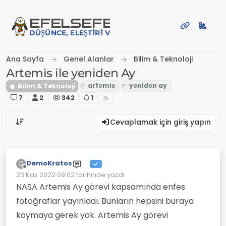
İçeriğe atla
EFE
LSEFE
DÜŞÜNCE, ELEŞTIRI VE PAYLAŞIM PLATFORMU
Ana Sayfa
Genel Alanlar
Bilim & Teknoloji
Artemis ile yeniden Ay
Bilim & Teknoloji
7
2
342
1
Cevaplamak için giriş yapın
DemoKratos
D
Çevrimdışı
23 Kas 2022 09:02
tarihinde yazdı
Son düzenleyen:
NASA Artemis Ay görevi kapsamında enfes
fotoğraflar yayınladı. Bunların hepsini buraya
koymaya gerek yok. Artemis Ay görevi