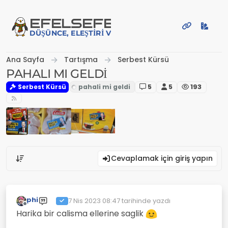
İçeriğe atla
EFE
LSEFE
DÜŞÜNCE, ELEŞTIRI VE PAYLAŞIM PLATFORMU
Ana Sayfa
Tartışma
Serbest Kürsü
PAHALI MI GELDİ
Serbest Kürsü
5
5
193
Cevaplamak için giriş yapın
phi
7 Nis 2023 08:47
tarihinde yazdı
Son düzenleyen:
Çevrimdışı
Harika bir calisma ellerine saglik