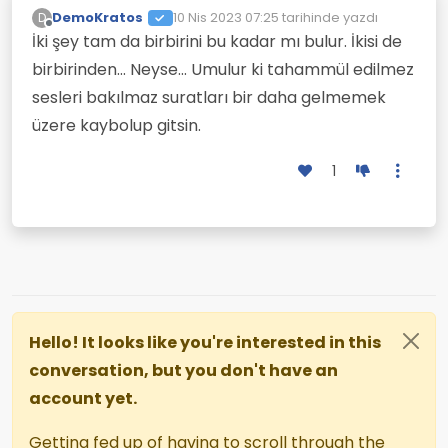
DemoKratos
10 Nis 2023 07:25
tarihinde yazdı
D
Son düzenleyen:
Çevrimdışı
İki şey tam da birbirini bu kadar mı bulur. İkisi de
birbirinden... Neyse... Umulur ki tahammül edilmez
sesleri bakılmaz suratları bir daha gelmemek
üzere kaybolup gitsin.
1
Hello! It looks like you're interested in this
conversation, but you don't have an
account yet.
Getting fed up of having to scroll through the