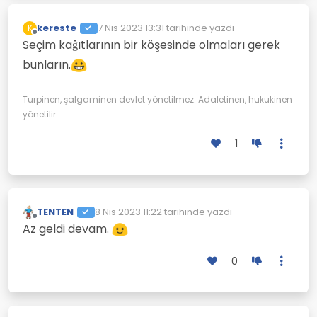
kereste
7 Nis 2023 13:31
tarihinde yazdı
K
Son düzenleyen:
Çevrimdışı
Seçim kaĝıtlarının bir köşesinde olmaları gerek
bunların.
Turpinen, şalgaminen devlet yönetilmez. Adaletinen, hukukinen
yönetilir.
1
TENTEN
8 Nis 2023 11:22
tarihinde yazdı
Son düzenleyen:
Çevrimdışı
Az geldi devam.
0