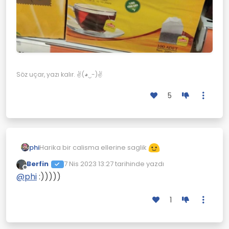
Söz uçar, yazı kalır. ✌(◕‿-)✌
5
Harika bir calisma ellerine saglik
phi
Berfin
7 Nis 2023 13:27
tarihinde yazdı
Son düzenleyen:
Çevrimdışı
@
phi
:)))))
1