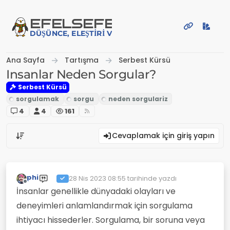
İçeriğe atla
EFE
LSEFE
DÜŞÜNCE, ELEŞTIRI VE PAYLAŞIM PLATFORMU
Ana Sayfa
Tartışma
Serbest Kürsü
Insanlar Neden Sorgular?
Serbest Kürsü
4
4
161
Cevaplamak için giriş yapın
phi
28 Nis 2023 08:55
tarihinde yazdı
Son düzenleyen:
Çevrimdışı
İnsanlar genellikle dünyadaki olayları ve
deneyimleri anlamlandırmak için sorgulama
ihtiyacı hissederler. Sorgulama, bir soruna veya