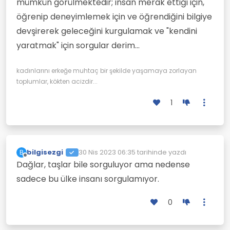
mümkün görülmektedir; insan merak ettiği için,
öğrenip deneyimlemek için ve öğrendiğini bilgiye
devşirerek geleceğini kurgulamak ve "kendini
yaratmak" için sorgular derim...
kadınlarını erkeğe muhtaç bir şekilde yaşamaya zorlayan
toplumlar, kökten acizdir...
1
bilgisezgi
30 Nis 2023 06:35
tarihinde yazdı
B
Son düzenleyen:
Çevrimdışı
Dağlar, taşlar bile sorguluyor ama nedense
sadece bu ülke insanı sorgulamıyor.
0