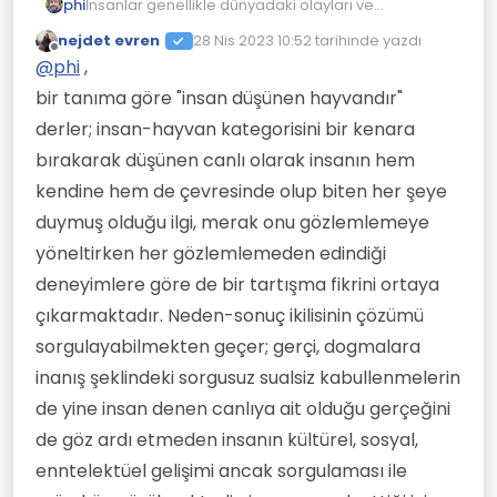
phi
İnsanlar genellikle dünyadaki olayları ve
deneyimleri anlamlandırmak için sorgulama
nejdet evren
28 Nis 2023 10:52
tarihinde yazdı
ihtiyacı hissederler. Sorgulama, bir soruna veya bir
Son düzenleyen:
Çevrimdışı
@
phi
,
konuya derinlemesine bakarak anlamak,
açıklamak ve çözümlemek için zihinsel bir çaba
bir tanıma göre "insan düşünen hayvandır"
gerektirir. İnsanlar, özellikle anlamlı bir yaşam
derler; insan-hayvan kategorisini bir kenara
sürdürmek istedikleri için, hayatın anlamı, kendileri
ve başkaları hakkındaki inançlar, insan doğası,
bırakarak düşünen canlı olarak insanın hem
etik, adalet, özgürlük, mutluluk gibi temel konuları
kendine hem de çevresinde olup biten her şeye
sorgularlar. Ayrıca, kendilerini tanımak,
başkalarıyla ilişkilerini anlamak, karar vermek ve
duymuş olduğu ilgi, merak onu gözlemlemeye
bir amaca yönelmek gibi kişisel gelişim konuları
yöneltirken her gözlemlemeden edindiği
da sorgulama konuları olabilir.
deneyimlere göre de bir tartışma fikrini ortaya
çıkarmaktadır. Neden-sonuç ikilisinin çözümü
sorgulayabilmekten geçer; gerçi, dogmalara
inanış şeklindeki sorgusuz sualsiz kabullenmelerin
de yine insan denen canlıya ait olduğu gerçeğini
de göz ardı etmeden insanın kültürel, sosyal,
enntelektüel gelişimi ancak sorgulaması ile