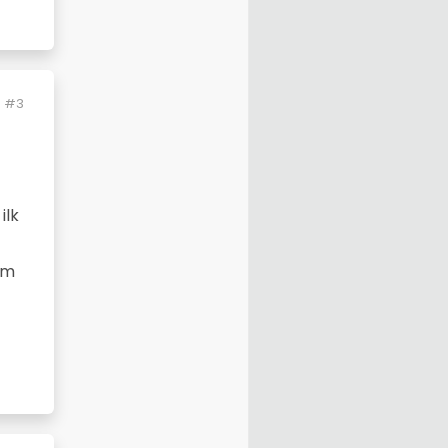
#3
ilk
lim