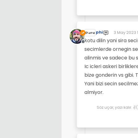
phi
3 May 2023 
Guru
Son düzenle
kotu dilin yani sira se
Çevrimdışı
secimlerde ornegin se
alinmis ve sadece bu s
Ic icleri askeri birlik
bize gonderin vs gibi.
Yani bizi secin secilme
almiyor.
Söz uçar, yazı kalır. 