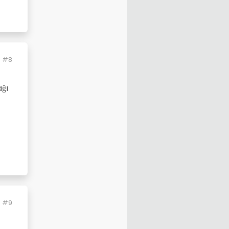
#8
ĝı
#9