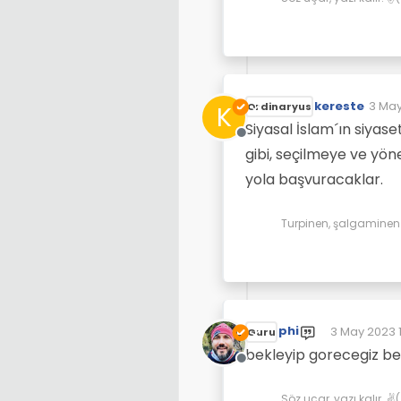
kereste
3 May
K
Ordinaryus
Son d
Siyasal İslam´ın siyase
Çevrimdışı
gibi, seçilmeye ve yön
yola başvuracaklar.
Turpinen, şalgaminen d
phi
3 May 2023 1
Guru
Son düzenle
bekleyip gorecegiz be
Çevrimdışı
Söz uçar, yazı kalır. 