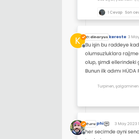
1 Cevap
Son ce
kereste
3 May
K
Ordinaryus
Son d
Bu işin bu raddeye kad
Çevrimdışı
olumsuzluklara raĝmen
olup, şimdi ellerindek
Bunun ilk adımı HÜDA P
Turpinen, şalgaminen d
phi
3 May 2023 
Guru
Son düzenle
her secimde ayni sena
Çevrimdışı