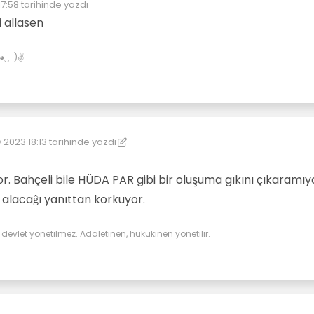
7:58
tarihinde yazdı
yen:
i allasen
✌(◕‿-)✌
 2023 18:13
tarihinde yazdı
üzenleyen: kereste
5 Mar 2023 18:14
r. Bahçeli bile HÜDA PAR gibi bir oluşuma gıkını çıkaramıy
alacaĝı yanıttan korkuyor.
evlet yönetilmez. Adaletinen, hukukinen yönetilir.