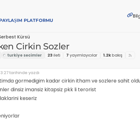
Bil
E PAYLAŞIM PLATFORMU
Serbest Kürsü
en Cirkin Sozler
23
i̇leti
7
yayımlayıcılar
1.2k
bakış
3:27
tarihinde yazdı
yen:
timda gormedigim kadar cirkin itham ve sozlere sahit old
ler dinsiz imansiz kitapsiz pkk li terorist
aklarini keseriz
niyorlar