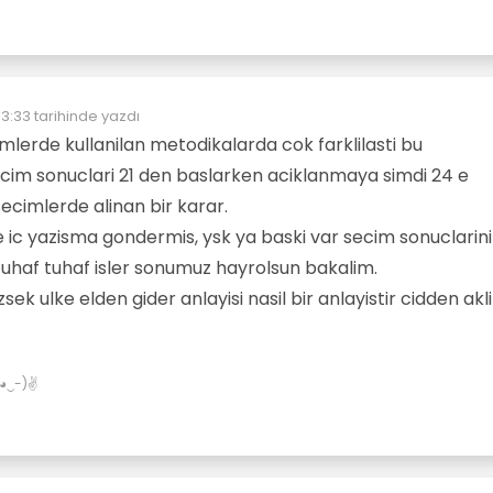
13:33
tarihinde yazdı
yen:
cimlerde kullanilan metodikalarda cok farklilasti bu
cim sonuclari 21 den baslarken aciklanmaya simdi 24 e
ecimlerde alinan bir karar.
lere ic yazisma gondermis, ysk ya baski var secim sonuclarini 
 Tuhaf tuhaf isler sonumuz hayrolsun bakalim.
zsek ulke elden gider anlayisi nasil bir anlayistir cidden ak
✌(◕‿-)✌