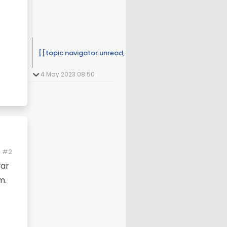
[[topic:navigator.unread, 5]]
4 May 2023 08:50
#2
var
m.