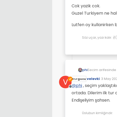
Cok yazik cok.
Guzel Turkiyem ne hale
Lutfen oy kullanirken 
Söz uçar, yazı kalır. 
Secim arifesinde
phi
Kilicdarogluna oy 
velevki
3 May 202
V
Sorgucu
Onlara oy verenler
Cok yazik cok.
Son düze
Bunlarin dini iman
Guzel Turkiyem ne
@
phi
, seçim yaklaştık
Çevrimdışı
Bunlar kandilden 
Lutfen oy kullani
ortada. Dilerim ilk tur 
Bunlar fetocu
Bunlar terorist
Endişeliyim şahsen.
Üslubun kimliğindir.