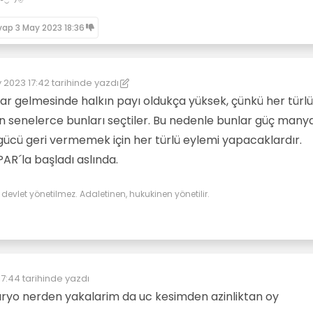
vap
3 May 2023 18:36
 2023 17:42
tarihinde yazdı
üzenleyen: kereste
5 Mar 2023 17:42
ar gelmesinde halkın payı oldukça yüksek, çünkü her türlü
 senelerce bunları seçtiler. Bu nedenle bunlar güç manya
i gücü geri vermemek için her türlü eylemi yapacaklardır.
AR´la başladı aslında.
evlet yönetilmez. Adaletinen, hukukinen yönetilir.
17:44
tarihinde yazdı
yen:
ryo nerden yakalarim da uc kesimden azinliktan oy