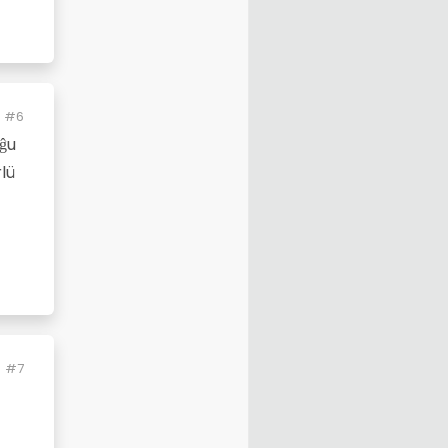
#6
uĝu
lü
#7