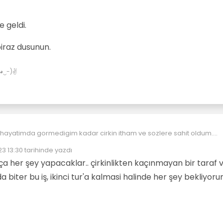
 geldi.
biraz dusunun.
✌(◕‿-)✌
 hayatimda gormedigim kadar cirkin itham ve sozlere sahit oldum.
verenler dinsiz imansiz kitapsiz pkk li terorist
3 13:30
tarihinde yazdı
i kulaklarini keseriz
nleyen:
i yok
 hale geldi.
ça her şey yapacaklar.. çirkinlikten kaçınmayan bir taraf 
besleniyorlar
rken biraz dusunun.
da biter bu iş, ikinci tur'a kalmasi halinde her şey bekliyoru