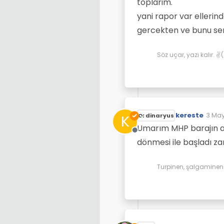
toplarim.
yani rapor var ellerin
gercekten ve bunu se
Söz uçar, yazı kalır. 
kereste
3 May
K
Ordinaryus
Son d
Umarım MHP barajın alt
Çevrimdışı
dönmesi ile başladı za
Turpinen, şalgaminen d