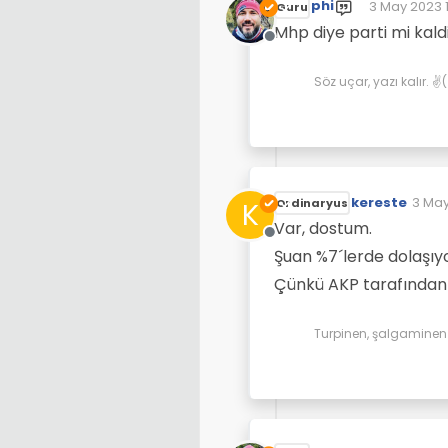
phi
3 May 2023 1
Guru
Son düzenle
Mhp diye parti mi kald
Çevrimdışı
Söz uçar, yazı kalır. 
kereste
3 May
K
Ordinaryus
Son d
Var, dostum.
Çevrimdışı
Şuan %7´lerde dolaşıyo
Çünkü AKP tarafından 
Turpinen, şalgaminen d