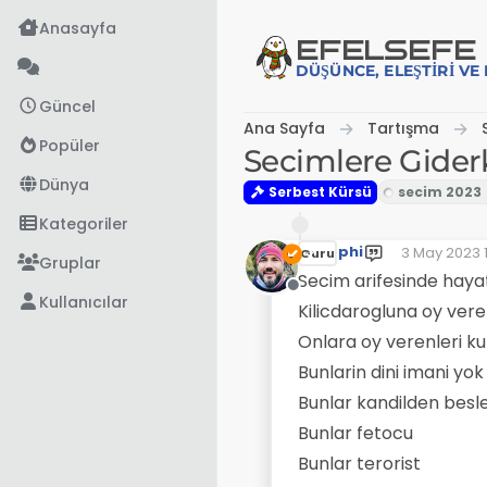
İçeriğe atla
Anasayfa
EFE
LSEFE
DÜŞÜNCE, ELEŞTIRI V
Güncel
Ana Sayfa
Tartışma
Popüler
Secimlere Giderk
Dünya
Serbest Kürsü
Kategoriler
phi
3 May 2023 1
Guru
Son düzenle
Gruplar
Secim arifesinde haya
Çevrimdışı
Kullanıcılar
Kilicdarogluna oy veren
Onlara oy verenleri kul
Bunlarin dini imani yok
Bunlar kandilden besle
Bunlar fetocu
Bunlar terorist