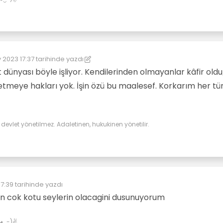
 2023 17:37
tarihinde yazdı
üzenleyen: kereste
5 Mar 2023 17:38
t dünyası böyle işliyor. Kendilerinden olmayanlar kâfir old
etmeye hakları yok. İşin özü bu maalesef. Korkarım her tür
evlet yönetilmez. Adaletinen, hukukinen yönetilir.
7:39
tarihinde yazdı
yen:
n cok kotu seylerin olacagini dusunuyorum
✌(◕‿-)✌