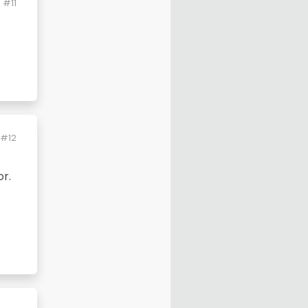
#11
#12
or.