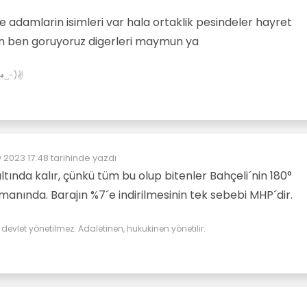
de adamlarin isimleri var hala ortaklik pesindeler hayret
n ben goruyoruz digerleri maymun ya
✌(◕‿-)✌
 2023 17:48
tarihinde yazdı
üzenleyen:
ında kalır, çünkü tüm bu olup bitenler Bahçeli´nin 180°
manında. Barajın %7´e indirilmesinin tek sebebi MHP´dir.
evlet yönetilmez. Adaletinen, hukukinen yönetilir.