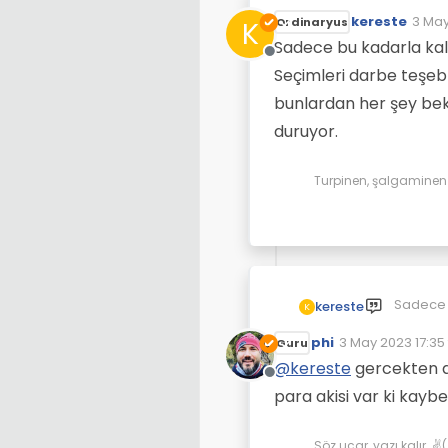
kereste
3 May
K
Ordinaryus
Son d
Sadece bu kadarla kalsa
Çevrimdışı
Seçimleri darbe teşebb
bunlardan her şey bekl
duruyor.
Turpinen, şalgaminen d
Sadece b
kereste
K
Seçimler
phi
3 May 2023 17:35
bunlarda
Guru
Son düzenleyen:
duruyor.
@
kereste
gercekten an
Çevrimdışı
para akisi var ki kayb
Söz uçar, yazı kalır. 