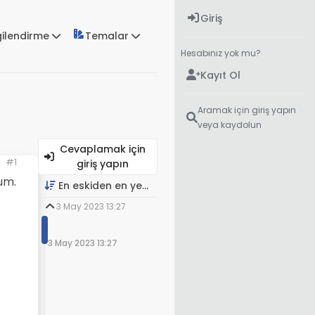
Giriş
gilendirme
Temalar
Hesabınız yok mu?
Kayıt Ol
Aramak için giriş yapın
veya kaydolun
Cevaplamak için
#1
giriş yapın
um.
En eskiden en yeniye
3 May 2023 13:27
3 May 2023 13:27