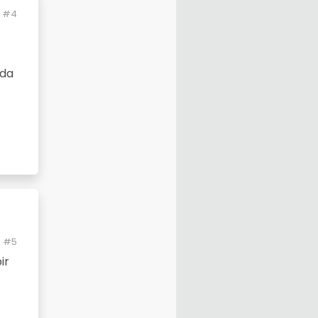
#4
ada
#5
 orada
ir