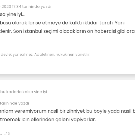
 2023 17:34
tarihinde yazdı
üzenleyen:
 yine iyi...
üsü olarak lanse etmeye de kalktı iktidar tarafı. Yani
enir. Son İstanbul seçimi olacakların ön habercisi gibi or
evlet yönetilmez. Adaletinen, hukukinen yönetilir.
u kadarla kalsa yine iyi...
i darbe teşebbüsü olarak lanse etmeye de kalktı iktidar tarafı. Yani
n her şey beklenir. Son İstanbul seçimi olacakların ön habercisi gibi
tarihinde yazdı
lam veremiyorum nasil bir zihniyet bu boyle yada nasil b
etmemek icin ellerinden geleni yapiyorlar.
✌(◕‿-)✌