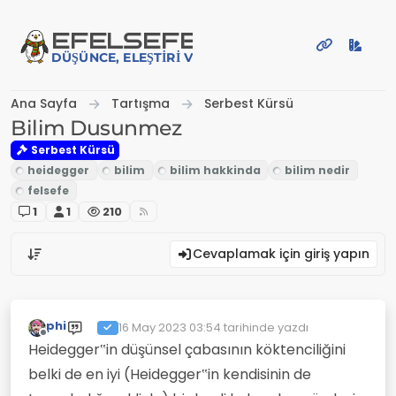
İçeriğe atla
EFE
LSEFE
DÜŞÜNCE, ELEŞTIRI VE PAYLAŞIM PLATFORMU
Ana Sayfa
Tartışma
Serbest Kürsü
Bilim Dusunmez
Serbest Kürsü
1
1
210
Cevaplamak için giriş yapın
phi
16 May 2023 03:54
tarihinde yazdı
Son düzenleyen:
Çevrimdışı
Heidegger‟in düşünsel çabasının köktenciliğini
belki de en iyi (Heidegger‟in kendisinin de