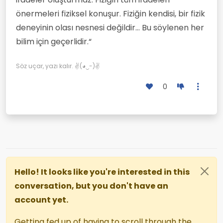
önermeleri fiziksel konuşur. Fiziğin kendisi, bir fizik
deneyinin olası nesnesi değildir… Bu söylenen her
bilim için geçerlidir.“
Söz uçar, yazı kalır. ✌(◕‿-)✌
0
Hello! It looks like you're interested in this
conversation, but you don't have an
account yet.
Getting fed up of having to scroll through the