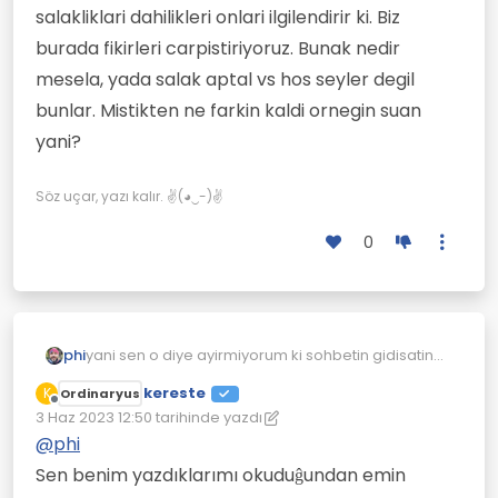
salakliklari dahilikleri onlari ilgilendirir ki. Biz
burada fikirleri carpistiriyoruz. Bunak nedir
mesela, yada salak aptal vs hos seyler degil
bunlar. Mistikten ne farkin kaldi ornegin suan
yani?
Söz uçar, yazı kalır. ✌(◕‿-)✌
0
phi
yani sen o diye ayirmiyorum ki sohbetin gidisatina
bakiyorum, geregi var mi bunlari yazmanin.
kereste
K
Ordinaryus
Begenirsin begenmezsin fikri yazar gecersin,
Çevrimdışı
3 Haz 2023 12:50
tarihinde yazdı
kisilerin aptalliklari gerizekaliliklari akilliklari
Son düzenleyen: kereste
6 Mar 2023 12:52
salakliklari dahilikleri onlari ilgilendirir ki. Biz burada
@
phi
fikirleri carpistiriyoruz. Bunak nedir mesela, yada
Sen benim yazdıklarımı okuduĝundan emin
salak aptal vs hos seyler degil bunlar. Mistikten ne