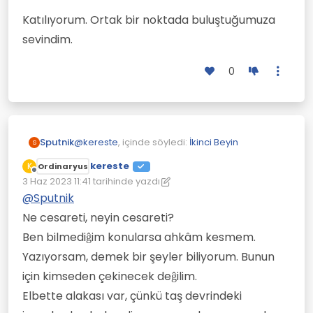
Katılıyorum. Ortak bir noktada buluştuğumuza
sevindim.
0
@
kereste
, içinde söyledi:
İkinci Beyin
Sputnik
S
kereste
K
Ordinaryus
Çevrimdışı
Taş devrindeki insanların ömrünün ne
3 Haz 2023 11:41
tarihinde yazdı
Son düzenleyen: kereste
6 Mar 2023 11:44
kadar olduĝunu da yazsaydın bari.
@
Sputnik
Buradaki konu taş devri insanları değil.
Ne cesareti, neyin cesareti?
Bağırsak sağlığının önemi anlaşılsın diye
açtım.
@
kereste
, içinde söyledi:
İkinci Beyin
Ben bilmediĝim konularsa ahkâm kesmem.
Yazıyorsam, demek bir şeyler biliyorum. Bunun
bu nedenle bir çok hastalıĝın sebebi
için kimseden çekinecek deĝilim.
yüksek yaşın kendisidir
Cesaret edip bu konuya bir şeyler yazdığınız
Elbette alakası var, çünkü taş devrindeki
için sizi tebrik etmem gerekir aslında. Ne bu tür