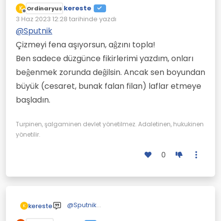
kereste
K
Ordinaryus
Çevrimdışı
3 Haz 2023 12:28
tarihinde yazdı
Son düzenleyen:
@
Sputnik
Çizmeyi fena aşıyorsun, aĝzını topla!
Ben sadece düzgünce fikirlerimi yazdım, onları
beĝenmek zorunda deĝilsin. Ancak sen boyundan
büyük (cesaret, bunak falan filan) laflar etmeye
başladın.
Turpinen, şalgaminen devlet yönetilmez. Adaletinen, hukukinen
yönetilir.
0
@
Sputnik
kereste
K
Çizmeyi fena aşıyorsun, aĝzını topla!