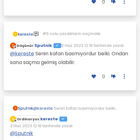
0
#6 nolu yazdıkların saçmalık.
kereste
K
Sputnik
3 Haz 2023 12:16
tarihinde yazdı
S
Düşünür
Son düzenleyen:
Çevrimdışı
@
kereste
Senin kafan basmıyordur belki. Ondan
sana saçma gelmiş olabilir.
0
Sputnik
@
kereste
Senin kafan basmıyordur belki.
S
Ondan sana saçma gelmiş olabilir.
kereste
K
Ordinaryus
Çevrimdışı
3 Haz 2023 12:16
tarihinde yazdı
Son düzenleyen:
@
Sputnik