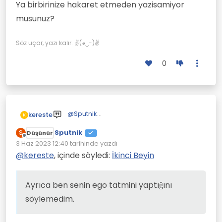
Ya birbirinize hakaret etmeden yazisamiyor
musunuz?
Söz uçar, yazı kalır. ✌(◕‿-)✌
0
@
Sputnik
kereste
K
Görseli izlememe gerek yok. İzlemek
Sputnik
zorunda da deĝilim; mevzu hakkında
Ayrıca ben senin ego tatmini yaptıĝını
S
Düşünür
Çevrimdışı
bildiklerimi yazdım.
söylemedim.
3 Haz 2023 12:40
tarihinde yazdı
Son düzenleyen:
Dedim ki: Orada boy gösterenler,
Yazdıklarımı nerenden anladın,
@
kereste
, içinde söyledi:
İkinci Beyin
çoĝunlukla ego tatmini yapar. Yani oraya
bilmiyorum. Ancak terbiyesiz bir şekilde
görsel iliştirenleri kastediyorum ki hepsini
bana saldırmaya kalktın.
de suçlamadım.
Ayrıca ben senin ego tatmini yaptıĝını
söylemedim.