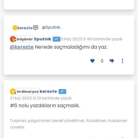
@
Sputnik
kereste
K
Saçmalıyorsun!
Sputnik
3 Haz 2023 11:49
tarihinde yazdı
S
Düşünür
Son düzenleyen:
Çevrimdışı
@
kereste
Nerede saçmaladığımı da yaz.
0
kereste
K
Ordinaryus
Çevrimdışı
3 Haz 2023 12:13
tarihinde yazdı
Son düzenleyen:
#6 nolu yazdıkların saçmalık.
Turpinen, şalgaminen devlet yönetilmez. Adaletinen, hukukinen
yönetilir.