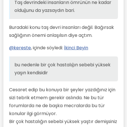
Taş devrindeki insanların ömrünün ne kadar
uzun yaşıyoruz ancak felç, Demans,
Food) furyası başladı ve çok yaygınlaştı.
olduĝunu da yazsaydın bari.
Parkinson, kanser gibi hastalıklar türedi.
Bunlar çok yüksek kalori barındırıyor ve
Bunlar da yaşlanmanın bir bedeli aslında.
birçoĝunun pek saĝlıklı olduĝu
söylenemez, çünkü obeziteye, kansere
Buradaki konu taş devri insanları değil. Bağırsak
veya yüksek tansiyona yol açma riskleri
var.
sağlığının önemi anlaşılsın diye açtım.
@
kereste
, içinde söyledi:
İkinci Beyin
bu nedenle bir çok hastalıĝın sebebi yüksek
yaşın kendisidir
Cesaret edip bu konuya bir şeyler yazdığınız için
sizi tebrik etmem gerekir aslında. Ne bu tür
forumlarda ne de başka mecralarda bu tür
konular ilgi görmüyor.
Bir çok hastalığın sebebi yüksek yaştır demişsiniz