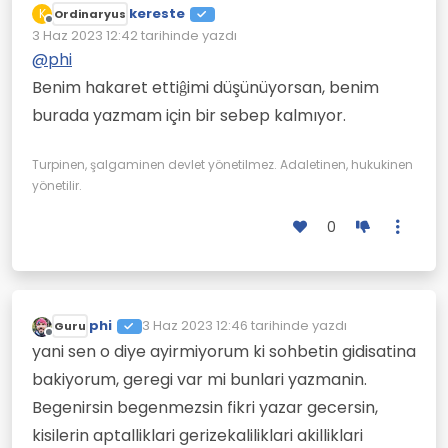
kereste
K
Ordinaryus
Çevrimdışı
3 Haz 2023 12:42
tarihinde yazdı
Son düzenleyen:
@
phi
Benim hakaret ettiĝimi düşünüyorsan, benim
burada yazmam için bir sebep kalmıyor.
Turpinen, şalgaminen devlet yönetilmez. Adaletinen, hukukinen
yönetilir.
0
phi
3 Haz 2023 12:46
tarihinde yazdı
Guru
Son düzenleyen:
Çevrimdışı
yani sen o diye ayirmiyorum ki sohbetin gidisatina
bakiyorum, geregi var mi bunlari yazmanin.
Begenirsin begenmezsin fikri yazar gecersin,
kisilerin aptalliklari gerizekaliliklari akilliklari