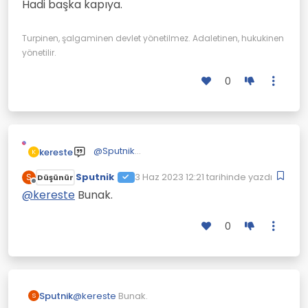
Hadi başka kapıya.
Turpinen, şalgaminen devlet yönetilmez. Adaletinen, hukukinen
yönetilir.
0
@
Sputnik
kereste
K
Hadi başka kapıya.
Sputnik
3 Haz 2023 12:21
tarihinde yazdı
S
Düşünür
Son düzenleyen:
Çevrimdışı
@
kereste
Bunak.
0
Sputnik
@
kereste
Bunak.
S