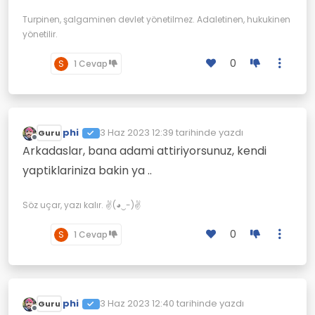
Turpinen, şalgaminen devlet yönetilmez. Adaletinen, hukukinen
yönetilir.
0
S
1 Cevap
phi
3 Haz 2023 12:39
tarihinde yazdı
Guru
Son düzenleyen:
Çevrimdışı
Arkadaslar, bana adami attiriyorsunuz, kendi
yaptiklariniza bakin ya ..
Söz uçar, yazı kalır. ✌(◕‿-)✌
0
S
1 Cevap
phi
3 Haz 2023 12:40
tarihinde yazdı
Guru
Son düzenleyen:
Çevrimdışı