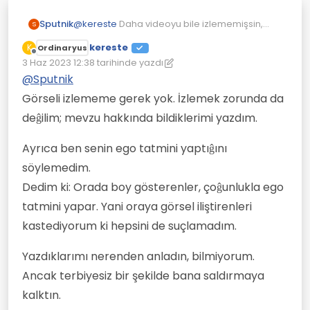
@
kereste
Daha videoyu bile izlememişsin,
Sputnik
S
yazdıklarımı okumamışsın, birde kalkmış
kereste
K
Ordinaryus
"fikirlerimi yazdım" diyorsun. Ego tatmini
"Cesaret ettin" yazdım evet, forumlarda kimse
Çevrimdışı
3 Haz 2023 12:38
tarihinde yazdı
yapmakla da suçluyorsun.
bu tür konulara yorum yapmak istemiyor,
Son düzenleyen: kereste
6 Mar 2023 12:39
"cahil konumuna düşerim" korkusu nedeniyle.
Sana bir konuya yorum yapmadan önce
@
Sputnik
yazılanları okumanı- verilenleri incelemeni
Görseli izlememe gerek yok. İzlemek zorunda da
tavsiye ederim.
deĝilim; mevzu hakkında bildiklerimi yazdım.
Ayrıca ben senin ego tatmini yaptıĝını
söylemedim.
Dedim ki: Orada boy gösterenler, çoĝunlukla ego
tatmini yapar. Yani oraya görsel iliştirenleri
kastediyorum ki hepsini de suçlamadım.
Yazdıklarımı nerenden anladın, bilmiyorum.
Ancak terbiyesiz bir şekilde bana saldırmaya
kalktın.