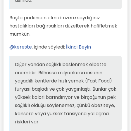
aslında.
Başta parkinson olmak üzere saydığınız
hastalıkları bağırsakları düzelterek hafifletmek
mümkün.
@
kereste
, içinde söyledi:
İkinci Beyin
Diĝer yandan saĝlıklı beslenmek elbette
önemlidir. Bilhassa milyonlarca insanın
yaşadıĝı kentlerde hızlı yemek (Fast Food)
furyası başladı ve çok yaygınlaştı. Bunlar çok
yüksek kalori barındırıyor ve birçoĝunun pek
saĝlıklı olduĝu söylenemez, çünkü obeziteye,
kansere veya yüksek tansiyona yol açma
riskleri var.