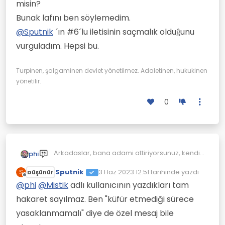
farkin kaldi ornegin suan yani?
misin?
Bunak lafını ben söylemedim.
@
Sputnik
´ın #6´lu iletisinin saçmalık olduĝunu
vurguladım. Hepsi bu.
Turpinen, şalgaminen devlet yönetilmez. Adaletinen, hukukinen
yönetilir.
0
Arkadaslar, bana adami attiriyorsunuz, kendi
phi
yaptiklariniza bakin ya ..
Sputnik
3 Haz 2023 12:51
tarihinde yazdı
S
Düşünür
Son düzenleyen:
Çevrimdışı
@
phi
@
Mistik
adlı kullanıcının yazdıkları tam
hakaret sayılmaz. Ben "küfür etmediği sürece
yasaklanmamalı" diye de özel mesaj bile