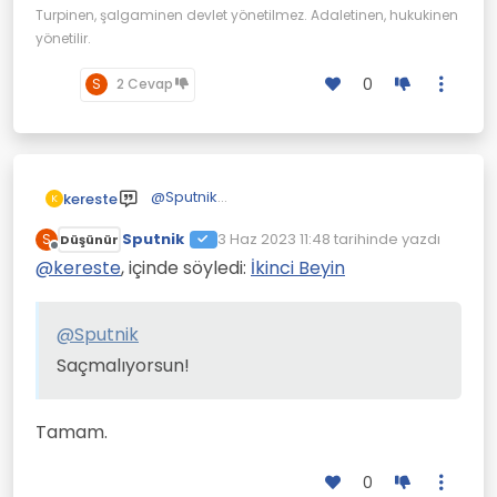
Turpinen, şalgaminen devlet yönetilmez. Adaletinen, hukukinen
yönetilir.
0
S
2 Cevap
@
Sputnik
kereste
K
Saçmalıyorsun!
Sputnik
3 Haz 2023 11:48
tarihinde yazdı
S
Düşünür
Son düzenleyen:
Çevrimdışı
@
kereste
, içinde söyledi:
İkinci Beyin
@
Sputnik
Saçmalıyorsun!
Tamam.
0