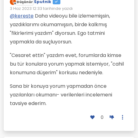
Sputnik
Ben sadece düzgünce fikirlerimi yazdım,
S
Düşünür
Çevrimdışı
onları beĝenmek zorunda deĝilsin. Ancak
3 Haz 2023 12:33
tarihinde yazdı
Son düzenleyen:
sen boyundan büyük (cesaret, bunak
@
kereste
Daha videoyu bile izlememişsin,
falan filan) laflar etmeye başladın.
yazdıklarımı okumamışsın, birde kalkmış
"fikirlerimi yazdım" diyorsun. Ego tatmini
yapmakla da suçluyorsun.
"Cesaret ettin" yazdım evet, forumlarda kimse
bu tür konulara yorum yapmak istemiyor, "cahil
konumuna düşerim" korkusu nedeniyle.
Sana bir konuya yorum yapmadan önce
yazılanları okumanı- verilenleri incelemeni
tavsiye ederim.
0