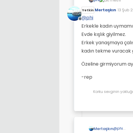
Mertaşkın
13 Şub 
Yetkin
Son düz
@
phi
Çevrimdışı
Erkekle kadın uymamı
Evde kışlık giyilmez.
Erkek yanaşmaya çalı
kadın tekme vuracak g
Özeline girmiyorum ayı
-rep
Korku sevginin yokluğ
@
phi
Mertaşkın