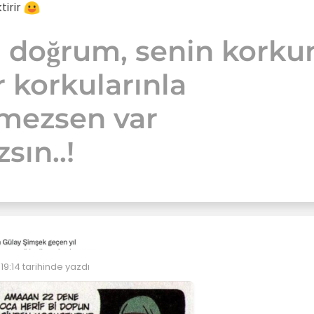
tirir
 doğrum, senin korku
r korkularınla
şmezsen var
sın..!
19:14
tarihinde yazdı
eyen: