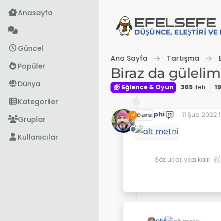
İçeriğe atla
Anasayfa
EFE
LSEFE
DÜŞÜNCE, ELEŞTIRI V
Güncel
Ana Sayfa
Tartışma
Popüler
Biraz da gülelim 
Dünya
Eğlence & Oyun
365
i̇leti
1
Kategoriler
phi
11 Şub 2022 1
Guru
Son düzenle
Gruplar
Çevrimdışı
Kullanıcılar
Söz uçar, yazı kalır. 
phi