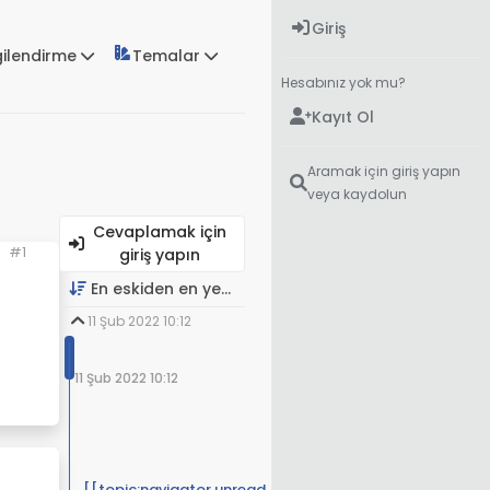
Giriş
gilendirme
Temalar
Hesabınız yok mu?
Kayıt Ol
Aramak için giriş yapın
veya kaydolun
Cevaplamak için
#1
giriş yapın
En eskiden en yeniye
11 Şub 2022 10:12
11 Şub 2022 10:12
[[topic:navigator.unread, 357]]