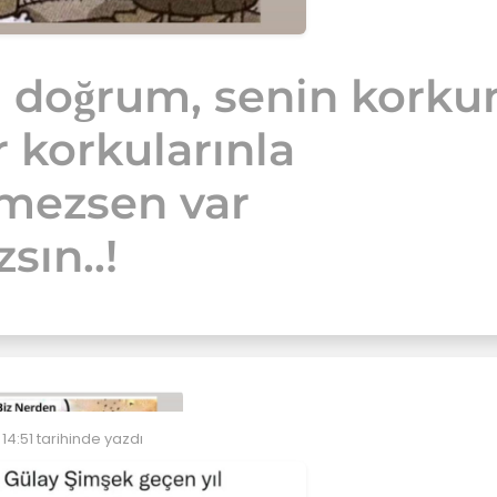
 doğrum, senin korku
r korkularınla
şmezsen var
sın..!
14:51
tarihinde yazdı
eyen: