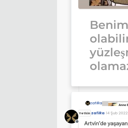
Benim
olabili
yüzle
olamaz
zafiRa
zafiRa
14 Şub 2022 
Yetkin
Son düzenl
Çevrimdışı