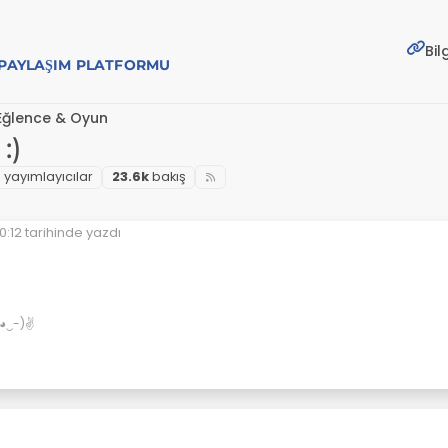
Bil
E PAYLAŞIM PLATFORMU
Eğlence & Oyun
:)
9
yayımlayıcılar
23.6k
bakış
0:12
tarihinde yazdı
yen:
✌(◕‿-)✌