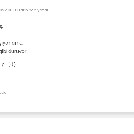
2022 08:33
tarihinde yazdı
enleyen:
ş.
şıyor ama,
ibi duruyor..
p.. :)))
udur..