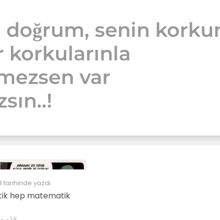
 doğrum, senin korku
r korkularınla
şmezsen var
sın..!
3
tarihinde yazdı
ik hep matematik
✌(◕‿-)✌