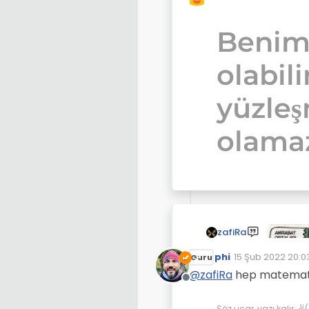
Benim
olabili
yüzle
olamaz
zafiRa
phi
15 Şub 2022 20:0
Guru
Son düzenleyen:
@
zafiRa
hep matemat
Çevrimdışı
Söz uçar, yazı kalır. 