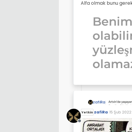
Alfa olmak bunu gerek
Benim
olabili
yüzle
olamaz
zafiRa
zafiRa
15 Şub 2022 
Yetkin
Son düzenl
Çevrimdışı