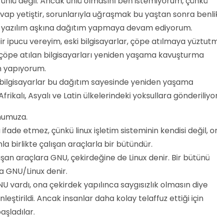
 ünlü değil. Ancak ünlü olmasını ben istemiyorum, çünkü
vap yetiştir, sorunlarıyla uğraşmak bu yaştan sonra benli
zgür yazılım aşkına dağıtım yapmaya devam ediyorum.
r ipucu vereyim, eski bilgisayarlar, çöpe atılmaya yüztut
a çöpe atılan bilgisayarları yeniden yaşama kavuşturma
ım yapıyorum.
ı bilgisayarlar bu dağıtım sayesinde yeniden yaşama
frikalı, Asyalı ve Latin ülkelerindeki yoksullara gönderiliyor
numuza.
u ifade etmez, çünkü linux işletim sisteminin kendisi değil, 
nla birlikte çalışan araçlarla bir bütündür.
şan araçlara GNU, çekirdeğine de Linux denir. Bir bütünü
a GNU/Linux denir.
NU vardı, ona çekirdek yapılınca saygısızlık olmasın diye
eştirildi. Ancak insanlar daha kolay telaffuz ettiği için
aşladılar.