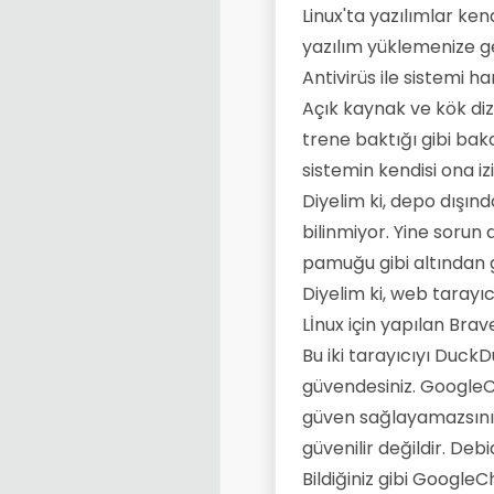
Linux'ta yazılımlar ke
yazılım yüklemenize ge
Antivirüs ile sistemi 
Açık kaynak ve kök dizin
trene baktığı gibi baka
sistemin kendisi ona i
Diyelim ki, depo dışınd
bilinmiyor. Yine sorun 
pamuğu gibi altından g
Diyelim ki, web tarayıc
Lİnux için yapılan Brav
Bu iki tarayıcıyı Duck
güvendesiniz. GoogleC
güven sağlayamazsın
güvenilir değildir. Debi
Bildiğiniz gibi Google