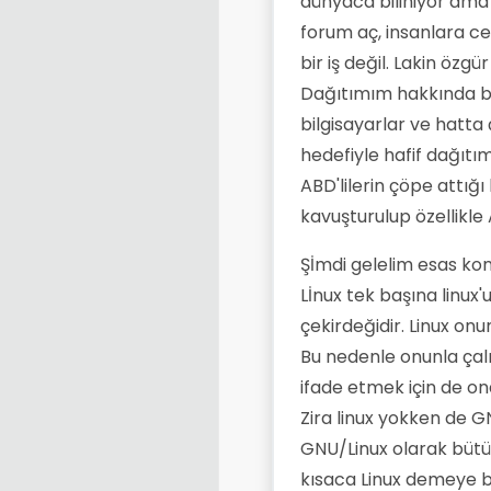
dünyaca biliniyor ama
forum aç, insanlara ce
bir iş değil. Lakin ö
Dağıtımım hakkında bi
bilgisayarlar ve hatt
hedefiyle hafif dağıt
ABD'lilerin çöpe attığ
kavuşturulup özellikle A
Şİmdi gelelim esas ko
Lİnux tek başına linux'
çekirdeğidir. Linux onu
Bu nedenle onunla çalı
ifade etmek için de on
Zira linux yokken de G
GNU/Linux olarak bütünl
kısaca Linux demeye b