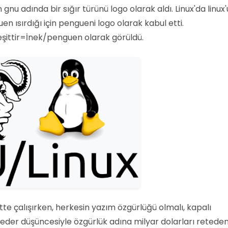
nu adında bir sığır türünü logo olarak aldı. Linux'da linux'
n ısırdığı için pengueni logo olarak kabul etti.
şittir=İnek/penguen olarak görüldü.
ette çalışırken, herkesin yazım özgürlüğü olmalı, kapalı
eder düşüncesiyle özgürlük adına milyar dolarları retede