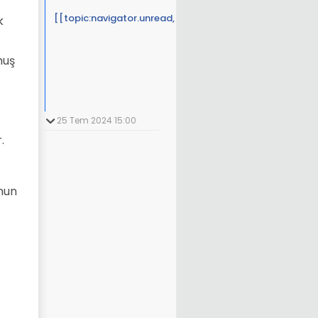
[[topic:navigator.unread, 21]]
k
muş
25 Tem 2024 15:00
.
onun