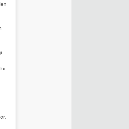
den
n
ı
lur.
or.