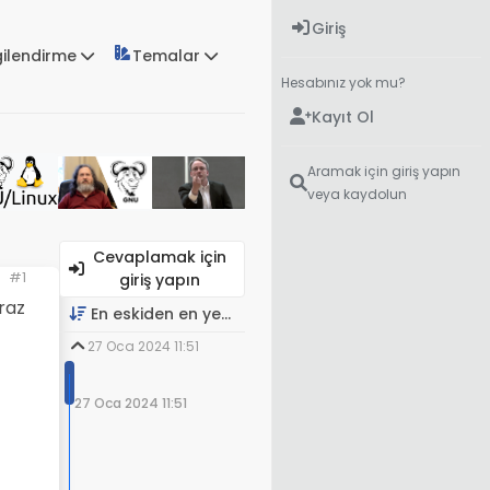
Giriş
gilendirme
Temalar
Hesabınız yok mu?
Kayıt Ol
Aramak için giriş yapın
veya kaydolun
Cevaplamak için
#1
giriş yapın
raz
En eskiden en yeniye
27 Oca 2024 11:51
27 Oca 2024 11:51