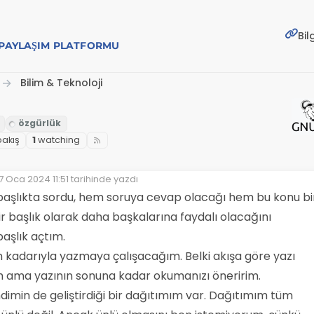
Bil
E PAYLAŞIM PLATFORMU
Bilim & Teknoloji
bakış
1
watching
7 Oca 2024 11:51
tarihinde yazdı
on düzenleyen:
başlıkta sordu, hem soruya cevap olacağı hem bu konu bi
bir başlık olarak daha başkalarına faydalı olacağını
aşlık açtım.
m kadarıyla yazmaya çalışacağım. Belki akışa göre yazı
um ama yazının sonuna kadar okumanızı öneririm.
min de geliştirdiği bir dağıtımım var. Dağıtımım tüm