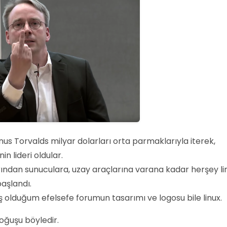
nus Torvalds milyar dolarları orta parmaklarıyla iterek,
in lideri oldular.
rından sunuculara, uzay araçlarına varana kadar herşey li
aşlandı.
ş olduğum efelsefe forumun tasarımı ve logosu bile linux.
oğuşu böyledir.