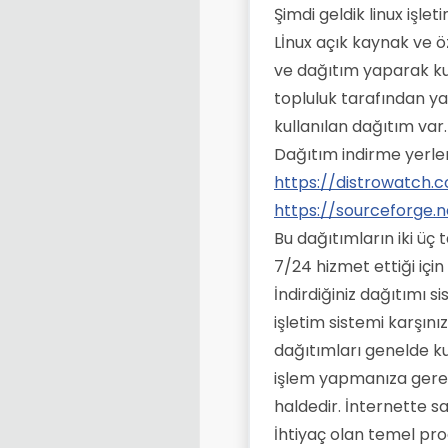
Şimdi geldik linux işle
Lİnux açık kaynak ve ö
ve dağıtım yaparak kul
topluluk tarafından ya
kullanılan dağıtım var
Dağıtım indirme yerler
https://distrowatch.
https://sourceforge.n
Bu dağıtımların iki üç 
7/24 hizmet ettiği için 
İndirdiğiniz dağıtımı s
işletim sistemi karşınız
dağıtımları genelde ku
işlem yapmanıza gerek
haldedir. İnternette 
İhtiyaç olan temel prog