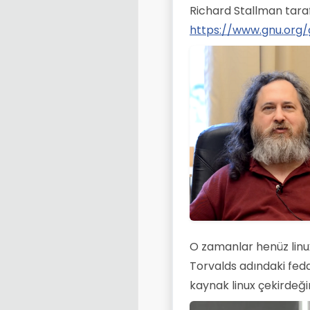
Richard Stallman taraf
https://www.gnu.org/
O zamanlar henüz linu
Torvalds adındaki fe
kaynak linux çekirdeğin