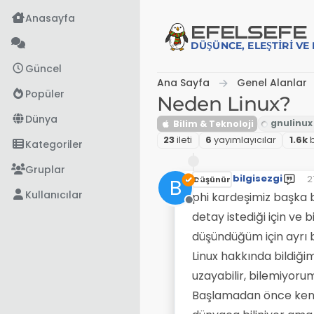
İçeriğe atla
Anasayfa
EFE
LSEFE
DÜŞÜNCE, ELEŞTIRI V
Güncel
Ana Sayfa
Genel Alanlar
Popüler
Neden Linux?
Dünya
Bilim & Teknoloji
23
i̇leti
6
yayımlayıcılar
1.6k
Kategoriler
Gruplar
bilgisezgi
2
B
Düşünür
S
Kullanıcılar
phi kardeşimiz başka 
Çevrimdışı
detay istediği için ve 
düşündüğüm için ayrı b
Linux hakkında bildiği
uzayabilir, bilemiyor
Başlamadan önce kendi