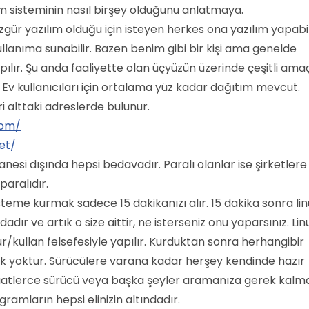
tim sisteminin nasıl birşey olduğunu anlatmaya.
zgür yazılım olduğu için isteyen herkes ona yazılım yapabil
lanıma sunabilir. Bazen benim gibi bir kişi ama genelde
pılır. Şu anda faaliyette olan üçyüzün üzerinde çeşitli ama
. Ev kullanıcıları için ortalama yüz kadar dağıtım mevcut.
i alttaki adreslerde bulunur.
com/
et/
tanesi dışında hepsi bedavadır. Paralı olanlar ise şirketlere
paralıdır.
isteme kurmak sadece 15 dakikanızı alır. 15 dakika sonra li
dadır ve artık o size aittir, ne isterseniz onu yaparsınız. Lin
r/kullan felsefesiyle yapılır. Kurduktan sonra herhangibir
 yoktur. Sürücülere varana kadar herşey kendinde hazır
saatlerce sürücü veya başka şeyler aramanıza gerek kalma
ramların hepsi elinizin altındadır.