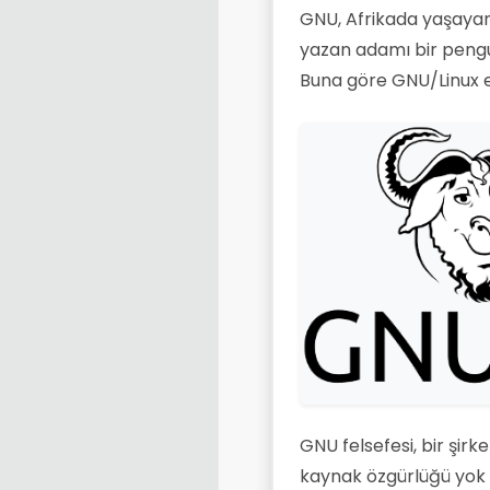
GNU, Afrikada yaşayan g
yazan adamı bir pengue
Buna göre GNU/Linux e
GNU felsefesi, bir şirk
kaynak özgürlüğü yok 