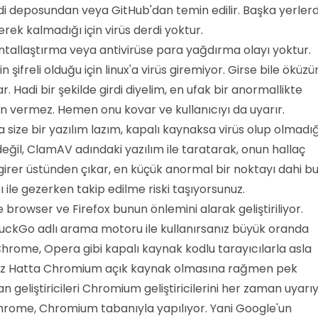
ndi deposundan veya GitHub'dan temin edilir. Başka yerler
rek kalmadığı için virüs derdi yoktur.
hantallaştırma veya antivirüse para yağdırma olayı yoktur.
 şifreli olduğu için linux'a virüs giremiyor. Girse bile öküzü
r. Hadi bir şekilde girdi diyelim, en ufak bir anormallikte
zin vermez. Hemen onu kovar ve kullanıcıyı da uyarır.
a size bir yazılım lazım, kapalı kaynaksa virüs olup olmadığ
değil, ClamAV adındaki yazılım ile taratarak, onun hallaç
irer üstünden çıkar, en küçük anormal bir noktayı dahi bu
ı ile gezerken takip edilme riski taşıyorsunuz.
e browser ve Firefox bunun önlemini alarak geliştiriliyor.
DuckGo adlı arama motoru ile kullanırsanız büyük oranda
hrome, Opera gibi kapalı kaynak kodlu tarayıcılarla asla
ız Hatta Chromium açık kaynak olmasına rağmen pek
an geliştiricileri Chromium geliştiricilerini her zaman uyarıy
Chrome, Chromium tabanıyla yapılıyor. Yani Google'un