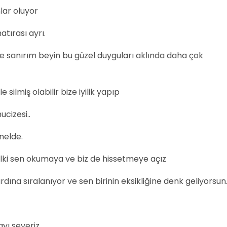
lar oluyor
atırası ayrı.
ce sanırım beyin bu güzel duyguları aklında daha çok
e silmiş olabilir bize iyilik yapıp
cizesi..
nelde.
ki sen okumaya ve biz de hissetmeye açız
ardına sıralanıyor ve sen birinin eksikliğine denk geliyorsun
yı severiz