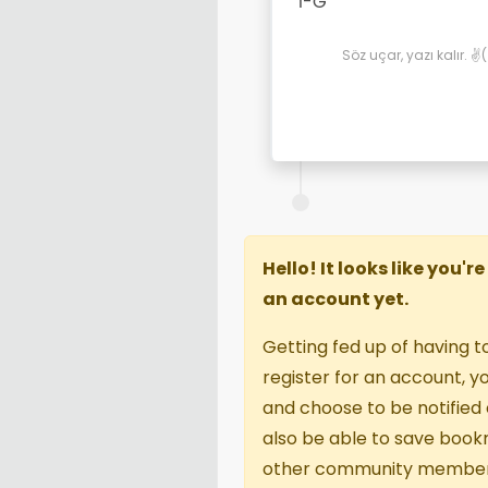
İ-G
Söz uçar, yazı kalır. 
Hello! It looks like you'
an account yet.
Getting fed up of having t
register for an account, 
and choose to be notified o
also be able to save book
other community member