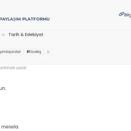
Bil
E PAYLAŞIM PLATFORMU
Tarih & Edebiyat
yımlayıcılar
81
bakış
arihinde yazdı
un.
 mesela.