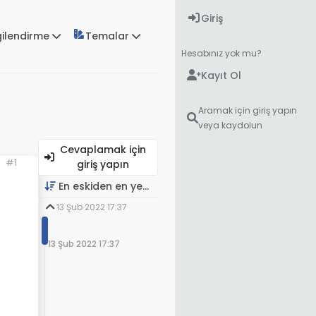
Giriş
gilendirme
Temalar
Hesabınız yok mu?
Kayıt Ol
Aramak için giriş yapın
veya kaydolun
Cevaplamak için
#1
giriş yapın
En eskiden en yeniye
13 Şub 2022 17:37
13 Şub 2022 17:37