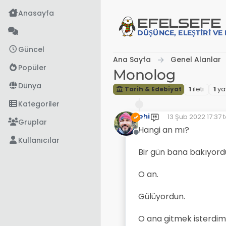
İçeriğe atla
Anasayfa
EFE
LSEFE
DÜŞÜNCE, ELEŞTIRI V
Güncel
Ana Sayfa
Genel Alanlar
Popüler
Monolog
Dünya
Tarih & Edebiyat
1
i̇leti
1
ya
Kategoriler
phi
13 Şub 2022 17:37
t
Son düzenleyen:
Gruplar
Hangi an mı?
Çevrimdışı
Kullanıcılar
Bir gün bana bakıyord
O an.
Gülüyordun.
O ana gitmek isterdim