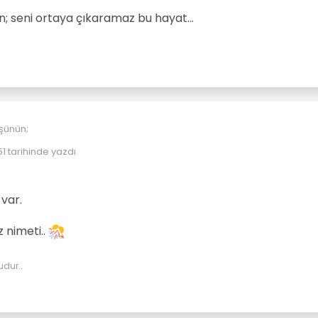
an; seni ortaya çıkaramaz bu hayat…
şünün;
51
tarihinde yazdı
r ve içindeki özü yiyorsun.
n:
n pense gibidir;
ortaya çıkartıyor.
 var.
u yok,
ıkıştırmadan; seni ortaya çıkaramaz bu hayat…
lamazsın kendini.
z nimeti..
udur..