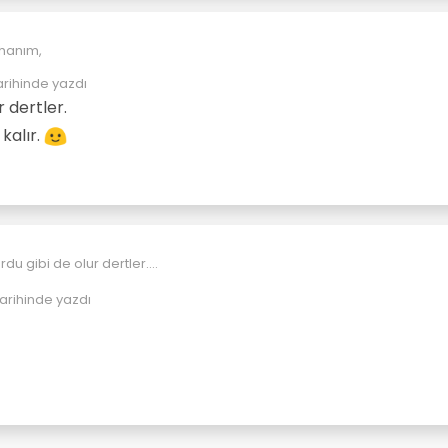
hanım,
arihinde yazdı
örnekleriniz var.
r dertler.
ştırma, ceviz nimeti..
kalır.
rdu gibi de olur dertler.
rler kabuğun kalır.
arihinde yazdı