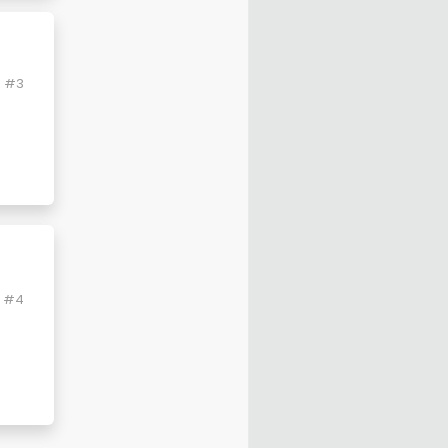
#3
#4