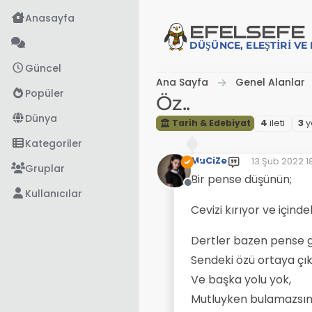
İçeriğe atla
Anasayfa
EFE
LSEFE
DÜŞÜNCE, ELEŞTIRI V
Güncel
Ana Sayfa
Genel Alanlar
Popüler
Öz..
Dünya
Tarih & Edebiyat
4
i̇leti
3
y
Kategoriler
MuCiZe
13 Şub 2022 1
Son düzenley
Gruplar
Bir pense düşünün;
Çevrimdışı
Kullanıcılar
Cevizi kırıyor ve içinde
Dertler bazen pense gi
Sendeki özü ortaya çık
Ve başka yolu yok,
Mutluyken bulamazsın 