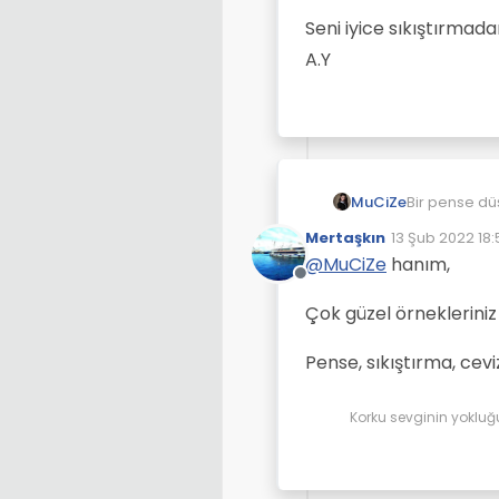
Seni iyice sıkıştırmad
A.Y
Bir pense dü
MuCiZe
Mertaşkın
13 Şub 2022 18:
Cevizi kırıyo
Son düzenleye
@
MuCiZe
hanım,
Çevrimdışı
Dertler baze
Sendeki özü 
Çok güzel örnekleriniz
Ve başka yol
Seni iyice s
Mutluyken bu
A.Y
Pense, sıkıştırma, cevi
Korku sevginin yokluğ