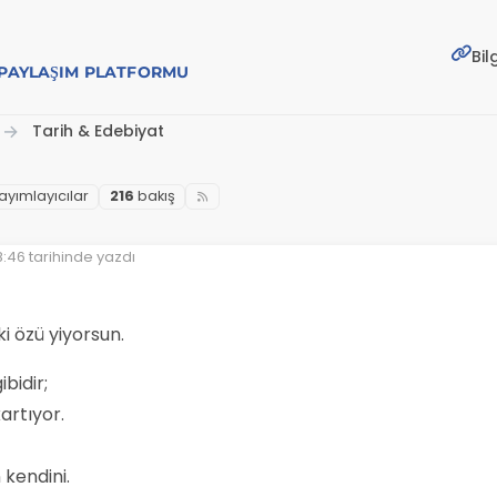
Bil
E PAYLAŞIM PLATFORMU
Tarih & Edebiyat
ayımlayıcılar
216
bakış
8:46
tarihinde yazdı
en:
ki özü yiyorsun.
bidir;
artıyor.
kendini.