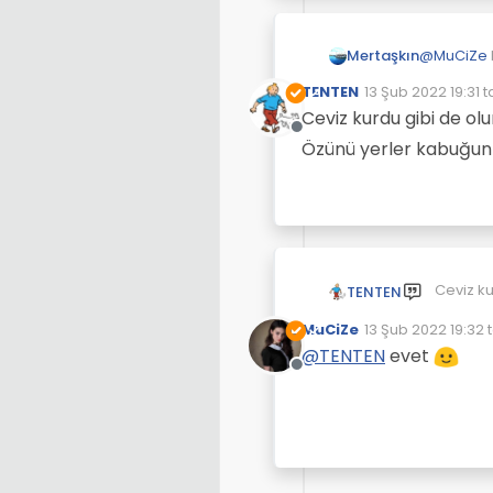
@
MuCiZe
Mertaşkın
TENTEN
13 Şub 2022 19:31
t
Çok güzel 
Son düzenleyen:
Ceviz kurdu gibi de olu
Çevrimdışı
Pense, sıkı
Özünü yerler kabuğun 
Ceviz ku
TENTEN
Özünü ye
MuCiZe
13 Şub 2022 19:32
t
Son düzenleyen:
@
TENTEN
evet
Çevrimdışı