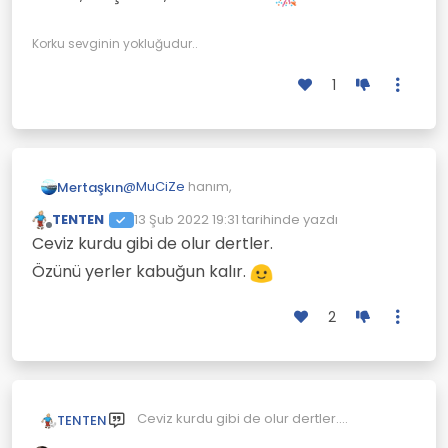
A.Y
Korku sevginin yokluğudur..
1
@
MuCiZe
hanım,
Mertaşkın
TENTEN
13 Şub 2022 19:31
tarihinde yazdı
Çok güzel örnekleriniz var.
Son düzenleyen:
Çevrimdışı
Ceviz kurdu gibi de olur dertler.
Pense, sıkıştırma, ceviz nimeti..
Özünü yerler kabuğun kalır.
2
Ceviz kurdu gibi de olur dertler.
TENTEN
Özünü yerler kabuğun kalır.