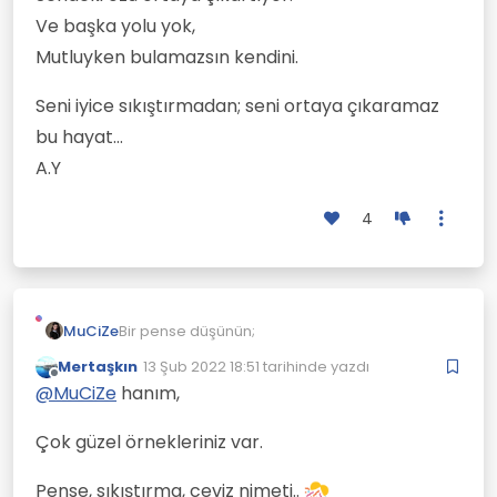
Ve başka yolu yok,
Mutluyken bulamazsın kendini.
Seni iyice sıkıştırmadan; seni ortaya çıkaramaz
bu hayat…
A.Y
4
Bir pense düşünün;
MuCiZe
Mertaşkın
13 Şub 2022 18:51
tarihinde yazdı
Cevizi kırıyor ve içindeki özü yiyorsun.
Son düzenleyen:
Çevrimdışı
@
MuCiZe
hanım,
Dertler bazen pense gibidir;
Sendeki özü ortaya çıkartıyor.
Çok güzel örnekleriniz var.
Ve başka yolu yok,
Seni iyice sıkıştırmadan; seni ortaya
Mutluyken bulamazsın kendini.
çıkaramaz bu hayat…
Pense, sıkıştırma, ceviz nimeti..