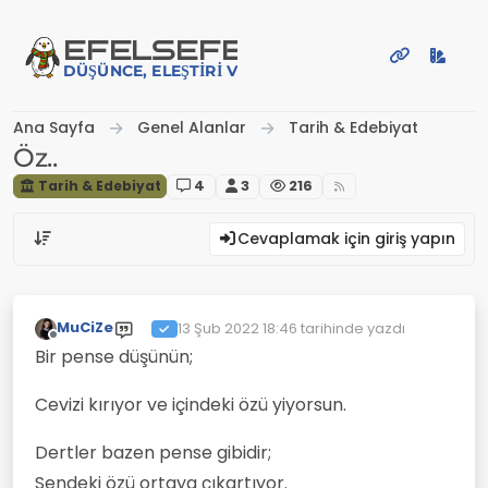
İçeriğe atla
EFE
LSEFE
DÜŞÜNCE, ELEŞTIRI VE PAYLAŞIM PLATFORMU
Ana Sayfa
Genel Alanlar
Tarih & Edebiyat
Öz..
Tarih & Edebiyat
4
3
216
Cevaplamak için giriş yapın
MuCiZe
13 Şub 2022 18:46
tarihinde yazdı
Son düzenleyen:
Çevrimdışı
Bir pense düşünün;
Cevizi kırıyor ve içindeki özü yiyorsun.
Dertler bazen pense gibidir;
Sendeki özü ortaya çıkartıyor.