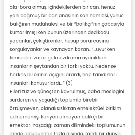
ala-bora olmuş, içindekilerden bir can, henüz
yeni doğmuş bir can anasının son hamlesi, yunus
balığının müdahalesi ve bir “balıkçı”nın çabasıyla
kurtarılmış iken bunun üzerinden dedikodu
yapanlar, çekiştirenler, hesap sorarcasına
sorgulayanlar ve kaynayan kazan...”...uyurken
kimseden zarar gelmezdi ama uyanıkken
insanların şeytandan bir farkı yoktu. Nedense
herkes birbirinin açığını arardı, hep tanıdıkları
insanları konuşurlardı...” (3)
Elleri tuz ve güneşten kavrulmuş, baba mesleğini
sürdüren ve yaşadığı toplumla birebir
örtüşmeyen, olanaksızlıktan entelektüel birikim
edinememiş, kariyeri olmayan balıkçı bir
emektar. Yaşadığı zaman dilimindeki toplumunun
içinde olduğundan fazla dışında, farklı bir dünya