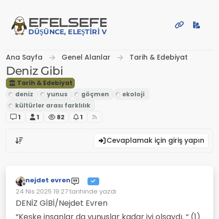
İçeriğe atla
EFE
LSEFE
DÜŞÜNCE, ELEŞTIRI VE PAYLAŞIM PLATFORMU
Ana Sayfa
Genel Alanlar
Tarih & Edebiyat
Deniz Gibi
Tarih & Edebiyat
1
1
82
1
Cevaplamak için giriş yapın
nejdet evren
Çevrimdışı
24 Nis 2025 19:27
tarihinde yazdı
Son düzenleyen:
DENİZ GİBİ/Nejdet Evren
“Keşke insanlar da yunuslar kadar iyi olsaydı. “ (1)