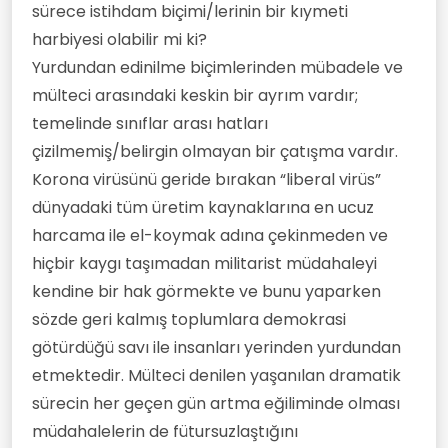
sürece istihdam biçimi/lerinin bir kıymeti
harbiyesi olabilir mi ki?
Yurdundan edinilme biçimlerinden mübadele ve
mülteci arasındaki keskin bir ayrım vardır;
temelinde sınıflar arası hatları
çizilmemiş/belirgin olmayan bir çatışma vardır.
Korona virüsünü geride bırakan “liberal virüs”
dünyadaki tüm üretim kaynaklarına en ucuz
harcama ile el-koymak adına çekinmeden ve
hiçbir kaygı taşımadan militarist müdahaleyi
kendine bir hak görmekte ve bunu yaparken
sözde geri kalmış toplumlara demokrasi
götürdüğü savı ile insanları yerinden yurdundan
etmektedir. Mülteci denilen yaşanılan dramatik
sürecin her geçen gün artma eğiliminde olması
müdahalelerin de fütursuzlaştığını