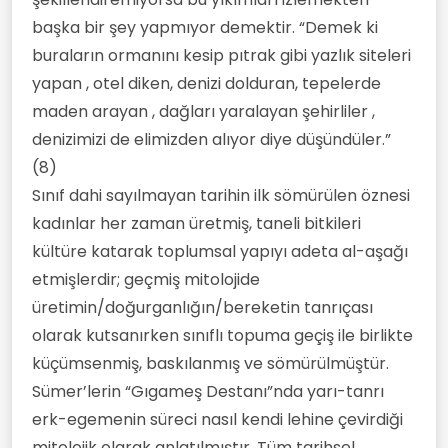
başka bir şey yapmıyor demektir. “Demek ki
buraların ormanını kesip pıtrak gibi yazlık siteleri
yapan , otel diken, denizi dolduran, tepelerde
maden arayan , dağları yaralayan şehirliler ,
denizimizi de elimizden alıyor diye düşündüler.”
(8)
Sınıf dahi sayılmayan tarihin ilk sömürülen öznesi
kadınlar her zaman üretmiş, taneli bitkileri
kültüre katarak toplumsal yapıyı adeta al-aşağı
etmişlerdir; geçmiş mitolojide
üretimin/doğurganlığın/bereketin tanrıçası
olarak kutsanırken sınıflı topuma geçiş ile birlikte
küçümsenmiş, baskılanmış ve sömürülmüştür.
Sümer’lerin “Gıgameş Destanı”nda yarı-tanrı
erk-egemenin süreci nasıl kendi lehine çevirdiği
mitolojik olarak anlatılmıştır. Tüm tarihsel