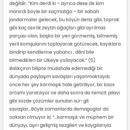
değildir. “Kim derdi ki – ayrıca dese de kim
inanırdı böyle bir saçmalığa – bir sabah
jandarmalar gelecek, bu köyün deniz gibi, toprak
gibi kaç asırlık zeytin ağaçları gibi ayrılmaz
parçası olan, başka bir yeri görmemiş, bilmemiş
yerli komşularını toplayarak götürecek, kayıklara
bindirip kendilerine yabancı , dilini bile
bilmedikleri bir ülkeye yollayacak.” (5)
Balıkçının bilipte müdahale edemediği bir
dünyada paylaşım savaşları yaşanmaktaydı;
önce her şey karmaşık hale getiriliyor, bir kaos
ortamı yaratılıyor ve daha sonra da temcit pilavı
gibi sözde çözümler sunulan sür-git
savaşlar...Böyle zamanlarda demagoglar da
noksan olmuyor ki; “...karmaşık ve müphem bir
dünyayı, aşırı gelişmiş sezgileri ve kaygılarıyla