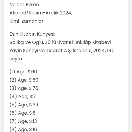
Nejdet Evren
Akarca/Kasım-Aralık 2024,
Kimi-zamanlar
Esin Kitabın Künyesi:
Balıkçı ve Oğlu, Zülfü Livaneli, İnkılâp Kitabevi
Yayın Sanayi ve Ticaret A.Ş. İstanbul, 2024, 140
sayfa
(1) Age, S:60
(2) Age, S:60
(3) Age, S:76
(4) Age, S:7
(5) Age, S:39
(6) Age, S:8
(7) Age, S:13
(8) Age, S:16