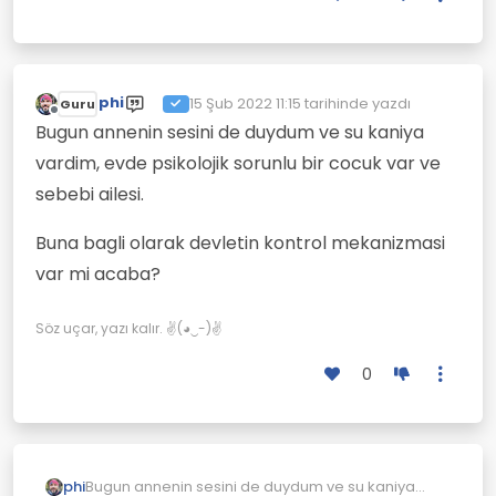
phi
15 Şub 2022 11:15
tarihinde yazdı
Guru
Son düzenleyen:
Çevrimdışı
Bugun annenin sesini de duydum ve su kaniya
vardim, evde psikolojik sorunlu bir cocuk var ve
sebebi ailesi.
Buna bagli olarak devletin kontrol mekanizmasi
var mi acaba?
Söz uçar, yazı kalır. ✌(◕‿-)✌
0
Bugun annenin sesini de duydum ve su kaniya
phi