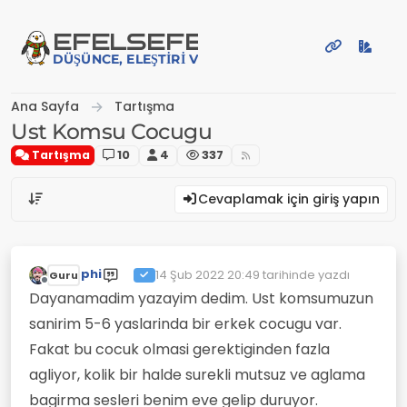
İçeriğe atla
EFE
LSEFE
DÜŞÜNCE, ELEŞTIRI VE PAYLAŞIM PLATFORMU
Ana Sayfa
Tartışma
Ust Komsu Cocugu
Tartışma
10
4
337
Cevaplamak için giriş yapın
phi
14 Şub 2022 20:49
tarihinde yazdı
Guru
Son düzenleyen:
Çevrimdışı
Dayanamadim yazayim dedim. Ust komsumuzun
sanirim 5-6 yaslarinda bir erkek cocugu var.
Fakat bu cocuk olmasi gerektiginden fazla
agliyor, kolik bir halde surekli mutsuz ve aglama
bagirma sesleri benim eve gelip duruyor.