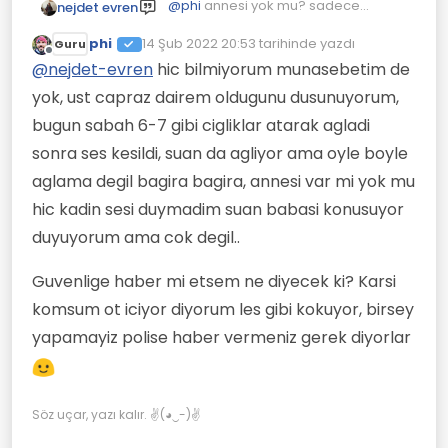
@
phi
annesi yok mu? sadece
nejdet evren
babası ile yaşıyor ve kardeşi de
phi
14 Şub 2022 20:53
yoksa ağlam biçimi önemli olabilir;
tarihinde yazdı
dip not: bir keresinde gece yarısı -ki
Guru
Son düzenleyen:
Çevrimdışı
buna dikkat etmelisin. ayrıca
geç uyuyorum- yan apartta bir
@
nejdet-evren
hic bilmiyorum munasebetim de
komşun ile görüşüyorsan bir çay
çocuğun çığlığı ile irkildim; haftalık
yok, ust capraz dairem oldugunu dusunuyorum,
içimlik uğramakta fayda var derim
kalanlar olduğundan tanımıyordum,
beş dakikadan sonra dayanamayıp
bugun sabah 6-7 gibi cigliklar atarak agladi
155 e ihbar ettim, geldiler ve ortalık
sonra ses kesildi, suan da agliyor ama oyle boyle
sakinleşti...
aglama degil bagira bagira, annesi var mi yok mu
hic kadin sesi duymadim suan babasi konusuyor
duyuyorum ama cok degil..
Guvenlige haber mi etsem ne diyecek ki? Karsi
komsum ot iciyor diyorum les gibi kokuyor, birsey
yapamayiz polise haber vermeniz gerek diyorlar
Söz uçar, yazı kalır. ✌(◕‿-)✌