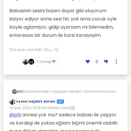
Babasinin sesini bazen duyar gibi oluyorum
kiziyor ediyor anne sesi hic yok ama cocuk oyle
boyle aglamiyor, gidip uyarsam mi bilemedim,
enteresan bir durum ile karsi karsiyayim.
Söz uçar, yazı kalır. ✌(◕‿-)✌
0
2 Cevap
Dayanamadim yazayim dedim. Ust komsumuzun
phi
sanirim 5-6 yaslarinda bir erkek cocugu var. Fakat
nejdet evren
Yetkin
bu cocuk olmasi gerektiginden fazla agliyor, kolik
Babasinin sesini bazen duyar gibi oluyorum kiziyor
Çevrimdışı
14 Şub 2022 20:51
tarihinde yazdı
bir halde surekli mutsuz ve aglama bagirma
ediyor anne sesi hic yok ama cocuk oyle boyle
Son düzenleyen: nejdet evren
sesleri benim eve gelip duruyor.
aglamiyor, gidip uyarsam mi bilemedim,
@
phi
annesi yok mu? sadece babası ile yaşıyor
enteresan bir durum ile karsi karsiyayim.
ve kardeşi de yoksa ağlam biçimi önemli olabilir;