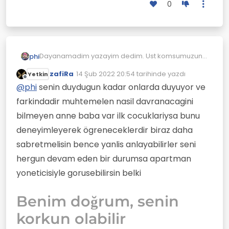
0
Dayanamadim yazayim dedim. Ust komsumuzun
phi
sanirim 5-6 yaslarinda bir erkek cocugu var. Fakat
zafiRa
14 Şub 2022 20:54
tarihinde yazdı
Yetkin
bu cocuk olmasi gerektiginden fazla agliyor, kolik
Babasinin sesini bazen duyar gibi oluyorum kiziyor
Son düzenleyen:
Çevrimdışı
bir halde surekli mutsuz ve aglama bagirma
ediyor anne sesi hic yok ama cocuk oyle boyle
@
phi
senin duydugun kadar onlarda duyuyor ve
sesleri benim eve gelip duruyor.
aglamiyor, gidip uyarsam mi bilemedim,
farkindadir muhtemelen nasil davranacagini
enteresan bir durum ile karsi karsiyayim.
bilmeyen anne baba var ilk cocuklariysa bunu
deneyimleyerek ögreneceklerdir biraz daha
sabretmelisin bence yanlis anlayabilirler seni
hergun devam eden bir durumsa apartman
yoneticisiyle gorusebilirsin belki
Benim doğrum, senin
korkun olabilir