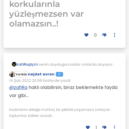
korkularınla
yüzleşmezsen var
olamazsın..!
0
zafiRa
@
phi
senin duydugun kadar onlarda duyuyor
ve farkindadir muhtemelen nasil
nejdet evren
Yetkin
davranacagini bilmeyen anne baba var ilk
Çevrimdışı
14 Şub 2022 20:56
tarihinde yazdı
cocuklariysa bunu deneyimleyerek
Son düzenleyen:
ögreneceklerdir biraz daha sabretmelisin
@
zafiRa
haklı olabilirsin, biraz beklemekte fayda
bence yanlis anlayabilirler seni hergun devam
var gibi....
eden bir durumsa apartman yoneticisiyle
gorusebilirsin belki
kadınlarını erkeğe muhtaç bir şekilde yaşamaya zorlayan
toplumlar, kökten acizdir...
1