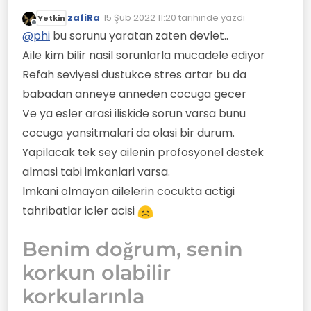
vardim, evde psikolojik sorunlu bir cocuk var ve
zafiRa
15 Şub 2022 11:20
tarihinde yazdı
Yetkin
sebebi ailesi.
Buna bagli olarak devletin kontrol mekanizmasi
Son düzenleyen:
Çevrimdışı
var mi acaba?
@
phi
bu sorunu yaratan zaten devlet..
Aile kim bilir nasil sorunlarla mucadele ediyor
Refah seviyesi dustukce stres artar bu da
babadan anneye anneden cocuga gecer
Ve ya esler arasi iliskide sorun varsa bunu
cocuga yansitmalari da olasi bir durum.
Yapilacak tek sey ailenin profosyonel destek
almasi tabi imkanlari varsa.
Imkani olmayan ailelerin cocukta actigi
tahribatlar icler acisi
Benim doğrum, senin
korkun olabilir
korkularınla