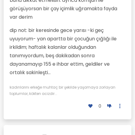
buna dikkat etmelisin. ayrıca komşun ile
görüşüyorsan bir çay içimlik uğramakta fayda
var derim
dip not: bir keresinde gece yarısı -ki geç
uyuyorum- yan apartta bir çocuğun çığlığı ile
irkildim; haftalık kalanlar olduğundan
tanımıyordum, beş dakikadan sonra
dayanamayıp 155 e ihbar ettim, geldiler ve
ortalık sakinleşti...
kadınlarını erkeğe muhtaç bir şekilde yaşamaya zorlayan
toplumlar, kökten acizdir...
0