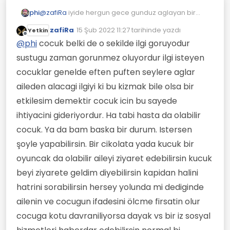
phi
@
zafiRa
iyide hergun gece gunduz aglayan bir
cocuk var ortada.
zafiRa
15 Şub 2022 11:27
tarihinde yazdı
Yetkin
Son düzenleyen:
Çevrimdışı
@
phi
cocuk belki de o sekilde ilgi goruyodur
sustugu zaman gorunmez oluyordur ilgi isteyen
cocuklar genelde eften puften seylere aglar
aileden alacagi ilgiyi ki bu kizmak bile olsa bir
etkilesim demektir cocuk icin bu sayede
ihtiyacini gideriyordur. Ha tabi hasta da olabilir
cocuk. Ya da bam baska bir durum. Istersen
şoyle yapabilirsin. Bir cikolata yada kucuk bir
oyuncak da olabilir aileyi ziyaret edebilirsin kucuk
beyi ziyarete geldim diyebilirsin kapidan halini
hatrini sorabilirsin hersey yolunda mi dediginde
ailenin ve cocugun ifadesini ölcme firsatin olur
cocuga kotu davraniliyorsa dayak vs bir iz sosyal