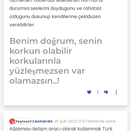
hizmetleri haberdar edebilirsin normal bi
durumsa seslerini duydugunu ve rahatsiz
oldugunu dusunup kendilerine çekiduzen
verebilirler.
Benim doğrum, senin
korkun olabilir
korkularınla
yüzleşmezsen var
olamazsın..!
1
Leonardo
25 Şub 2022 12:57
tarihinde yazdı
L
Feylozof
Son düzenleyen:
Çevrimdışı
Ağlamayı iletişm aracı olarak kullanmak Türk