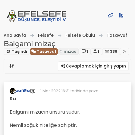
İçeriğe atla
EFE
LSEFE
DÜŞÜNCE, ELEŞTIRI VE PAYLAŞIM PLATFORMU
Ana Sayfa
Felsefe
Felsefe Okulu
Tasavvuf
Balgami mizaç
Taşındı
Tasavvuf
1
1
338
Cevaplamak için giriş yapın
zafiRa
1 Mar 2022 16:31
tarihinde yazdı
Son düzenleyen:
Çevrimdışı
Su
Balgami mizacın unsuru sudur.
Nemli soğuk niteliğe sahiptir.