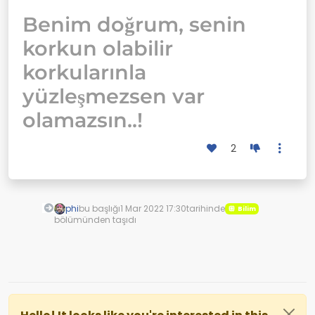
Benim doğrum, senin
korkun olabilir
korkularınla
yüzleşmezsen var
olamazsın..!
2
phi
bu başlığı
1 Mar 2022 17:30
tarihinde
Bilim
bölümünden taşıdı