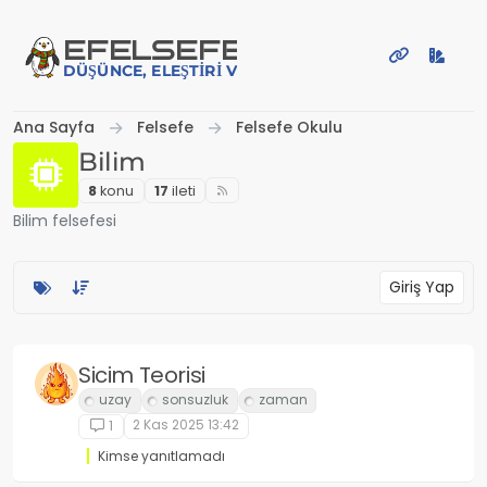
İçeriğe atla
EFE
LSEFE
DÜŞÜNCE, ELEŞTIRI VE PAYLAŞIM PLATFORMU
Ana Sayfa
Felsefe
Felsefe Okulu
Bilim
8
konu
17
i̇leti
Bilim felsefesi
Giriş Yap
Sicim Teorisi
2 Kas 2025 13:42
1
Kimse yanıtlamadı