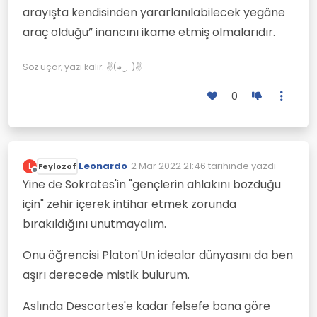
arayışta kendisinden yararlanılabilecek yegâne
araç olduğu” inancını ikame etmiş olmalarıdır.
Söz uçar, yazı kalır. ✌(◕‿-)✌
0
Leonardo
2 Mar 2022 21:46
tarihinde yazdı
L
Feylozof
Son düzenleyen:
Çevrimdışı
Yine de Sokrates'in "gençlerin ahlakını bozduğu
için" zehir içerek intihar etmek zorunda
bırakıldığını unutmayalım.
Onu öğrencisi Platon'Un idealar dünyasını da ben
aşırı derecede mistik bulurum.
Aslında Descartes'e kadar felsefe bana göre