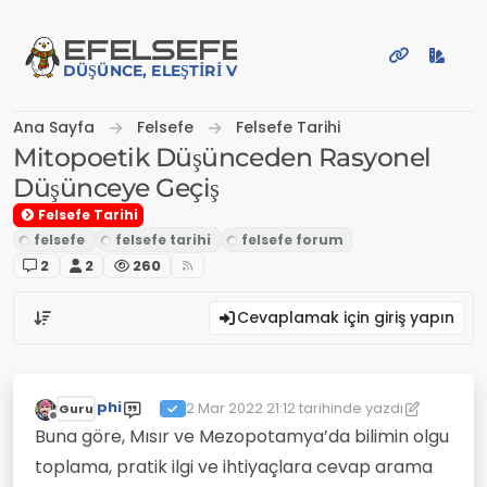
İçeriğe atla
EFE
LSEFE
DÜŞÜNCE, ELEŞTIRI VE PAYLAŞIM PLATFORMU
Ana Sayfa
Felsefe
Felsefe Tarihi
Mitopoetik Düşünceden Rasyonel
Düşünceye Geçiş
Felsefe Tarihi
2
2
260
Cevaplamak için giriş yapın
phi
2 Mar 2022 21:12
tarihinde yazdı
Guru
Son düzenleyen: phi
3 Şub 2022 21:12
Çevrimdışı
Buna göre, Mısır ve Mezopotamya’da bilimin olgu
toplama, pratik ilgi ve ihtiyaçlara cevap arama