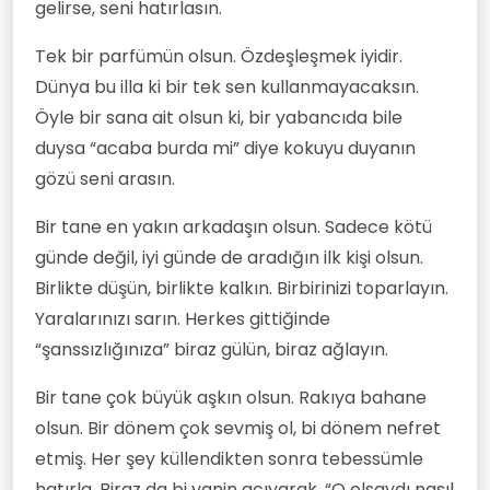
gelirse, seni hatırlasın.
Tek bir parfümün olsun. Özdeşleşmek iyidir.
Dünya bu illa ki bir tek sen kullanmayacaksın.
Öyle bir sana ait olsun ki, bir yabancıda bile
duysa “acaba burda mi” diye kokuyu duyanın
gözü seni arasın.
Bir tane en yakın arkadaşın olsun. Sadece kötü
günde değil, iyi günde de aradığın ilk kişi olsun.
Birlikte düşün, birlikte kalkın. Birbirinizi toparlayın.
Yaralarınızı sarın. Herkes gittiğinde
“şanssızlığınıza” biraz gülün, biraz ağlayın.
Bir tane çok büyük aşkın olsun. Rakıya bahane
olsun. Bir dönem çok sevmiş ol, bi dönem nefret
etmiş. Her şey küllendikten sonra tebessümle
hatırla. Biraz da bi yanin acıyarak. “O olsaydı nasıl