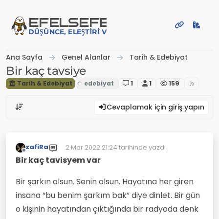
İçeriğe atla
EFE
LSEFE
DÜŞÜNCE, ELEŞTIRI VE PAYLAŞIM PLATFORMU
Ana Sayfa
Genel Alanlar
Tarih & Edebiyat
Bir kaç tavsiye
Tarih & Edebiyat
1
1
159
Cevaplamak için giriş yapın
zafiRa
2 Mar 2022 21:24
tarihinde yazdı
Son düzenleyen:
Çevrimdışı
Bir kaç tavisyem var
Bir şarkın olsun. Senin olsun. Hayatına her giren
insana “bu benim şarkım bak” diye dinlet. Bir gün
o kişinin hayatından çıktığında bir radyoda denk