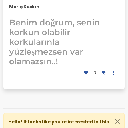
Meriç Keskin
Benim doğrum, senin
korkun olabilir
korkularınla
yüzleşmezsen var
olamazsın..!
3
Hello! It looks like you're interested in this