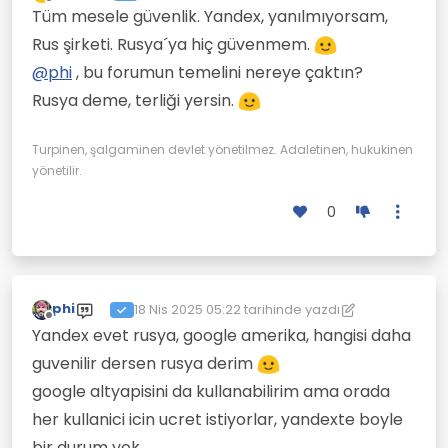
Son düzenleyen: kereste
Çevrimdışı
Tüm mesele güvenlik. Yandex, yanılmıyorsam,
Rus şirketi. Rusya´ya hiç güvenmem.
@
phi
, bu forumun temelini nereye çaktın?
Rusya deme, terliği yersin.
Turpinen, şalgaminen devlet yönetilmez. Adaletinen, hukukinen
yönetilir.
0
phi
18 Nis 2025 05:22
tarihinde yazdı
Son düzenleyen: phi
Çevrimdışı
Yandex evet rusya, google amerika, hangisi daha
guvenilir dersen rusya derim
google altyapisini da kullanabilirim ama orada
her kullanici icin ucret istiyorlar, yandexte boyle
bir durum yok.