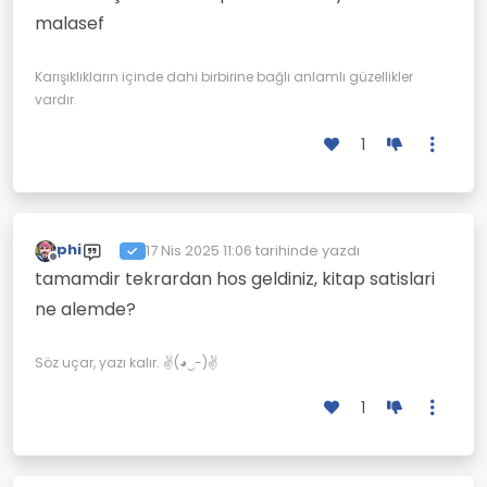
malasef
Karışıklıkların içinde dahi birbirine bağlı anlamlı güzellikler
vardır.
1
phi
17 Nis 2025 11:06
tarihinde yazdı
Son düzenleyen:
Çevrimdışı
tamamdir tekrardan hos geldiniz, kitap satislari
ne alemde?
Söz uçar, yazı kalır. ✌(◕‿-)✌
1