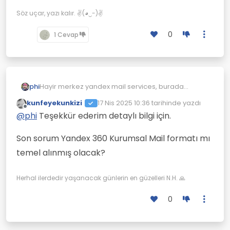
Söz uçar, yazı kalır. ✌(◕‿-)✌
0
1 Cevap
phi
Hayir merkez yandex mail services, burada
acilacak maillerin kontrolleri adminde olmuyor
kunfeyekunkizi
17 Nis 2025 10:36
tarihinde yazdı
kullanici da oluyor. ben sadece sizlere
Son düzenleyen:
Çevrimdışı
@
phi
Teşekkür ederim detaylı bilgi için.
efelsefe.com
domaini kullanma izni saglamis
oluyorum. mailler ise yandex mail servisleri
uzerinden gidip geliyor.
Son sorum Yandex 360 Kurumsal Mail formatı mı
temel alınmış olacak?
Herhal ilerdedir yaşanacak günlerin en güzelleri N.H. 🙏
0