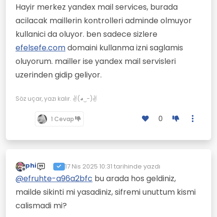
Çevrimdışı
Hayir merkez yandex mail services, burada
acilacak maillerin kontrolleri adminde olmuyor
kullanici da oluyor. ben sadece sizlere
efelsefe.com
domaini kullanma izni saglamis
oluyorum. mailler ise yandex mail servisleri
uzerinden gidip geliyor.
Söz uçar, yazı kalır. ✌(◕‿-)✌
0
1 Cevap
phi
17 Nis 2025 10:31
tarihinde yazdı
Son düzenleyen:
Çevrimdışı
@
efruhte-a96a2bfc
bu arada hos geldiniz,
mailde sikinti mi yasadiniz, sifremi unuttum kismi
calismadi mi?