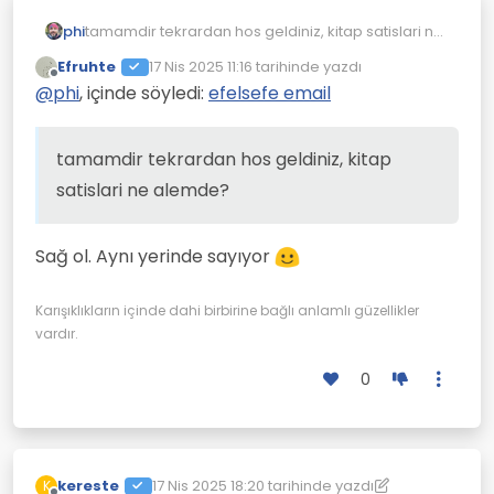
phi
tamamdir tekrardan hos geldiniz, kitap satislari ne
alemde?
Efruhte
17 Nis 2025 11:16
tarihinde yazdı
Son düzenleyen:
Çevrimdışı
@
phi
, içinde söyledi:
efelsefe email
tamamdir tekrardan hos geldiniz, kitap
satislari ne alemde?
Sağ ol. Aynı yerinde sayıyor
Karışıklıkların içinde dahi birbirine bağlı anlamlı güzellikler
vardır.
0
kereste
17 Nis 2025 18:20
tarihinde yazdı
K