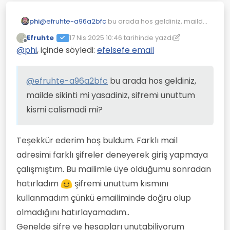
phi
@
efruhte-a96a2bfc
bu arada hos geldiniz, mailde
sikinti mi yasadiniz, sifremi unuttum kismi calismadi
Efruhte
17 Nis 2025 10:46
tarihinde yazdı
mi?
Son düzenleyen: Efruhte
Çevrimdışı
@
phi
, içinde söyledi:
efelsefe email
@
efruhte-a96a2bfc
bu arada hos geldiniz,
mailde sikinti mi yasadiniz, sifremi unuttum
kismi calismadi mi?
Teşekkür ederim hoş buldum. Farklı mail
adresimi farklı şifreler deneyerek giriş yapmaya
çalışmıştım. Bu mailimle üye olduğumu sonradan
hatırladım
şifremi unuttum kısmını
kullanmadım çünkü emailiminde doğru olup
olmadığını hatırlayamadım..
Genelde şifre ve hesapları unutabiliyorum