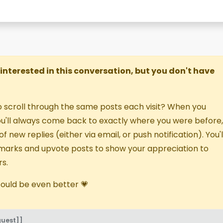
re interested in this conversation, but you don't have
o scroll through the same posts each visit? When you
you'll always come back to exactly where you were before,
f new replies (either via email, or push notification). You'l
marks and upvote posts to show your appreciation to
s.
 could be even better 💗
guest]]