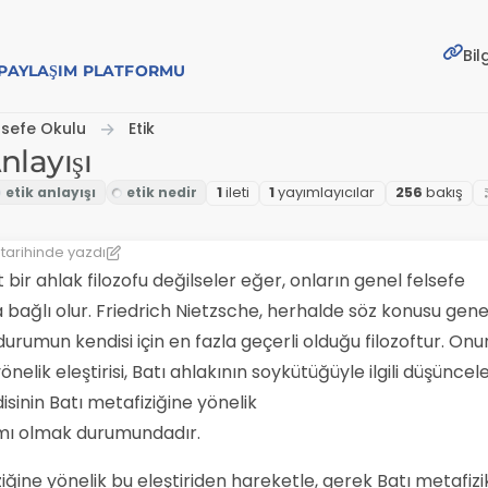
Bil
E PAYLAŞIM PLATFORMU
lsefe Okulu
Etik
nlayışı
1
i̇leti
1
yayımlayıcılar
256
bakış
tarihinde yazdı
hi
alt bir ahlak filozofu değilseler eğer, onların genel felsefe
ya bağlı olur. Friedrich Nietzsche, herhalde söz konusu gene
rumun kendisi için en fazla geçerli olduğu filozoftur. Onu
elik eleştirisi, Batı ahlakının soykütüğüyle ilgili düşüncele
sinin Batı metafiziğine yönelik
vamı olmak durumundadır.
iğine yönelik bu eleştiriden hareketle, gerek Batı metafizi