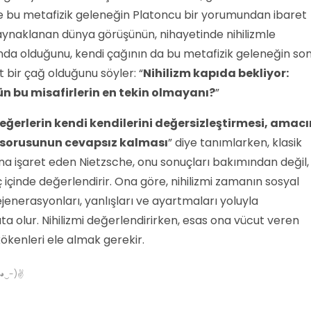
 bu metafizik geleneğin Platoncu bir yorumundan ibaret
kaynaklanan dünya görüşünün, nihayetinde nihilizmle
a olduğunu, kendi çağının da bu metafizik geleneğin so
t bir çağ olduğunu söyler: “
Nihilizm kapıda bekliyor:
n bu misafirlerin en tekin olmayanı?
”
eğerlerin kendi kendilerini değersizleştirmesi, amacı
 sorusunun cevapsız kalması
” diye tanımlarken, klasik
na işaret eden Nietzsche, onu sonuçları bakımından değil,
ç içinde değerlendirir. Ona göre, nihilizmi zamanın sosyal
dejenerasyonları, yanlışları ve ayartmaları yoluyla
a olur. Nihilizmi değerlendirirken, esas ona vücut veren
ökenleri ele almak gerekir.
✌(◕‿-)✌