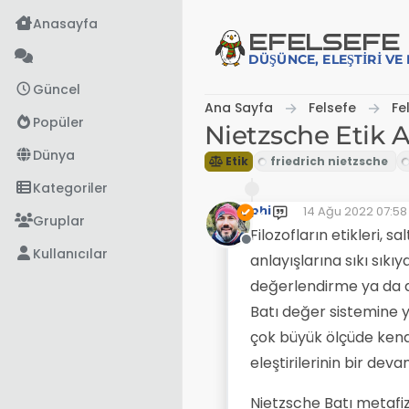
İçeriğe atla
Anasayfa
EFE
LSEFE
DÜŞÜNCE, ELEŞTIRI V
Güncel
Ana Sayfa
Felsefe
Fe
Popüler
Nietzsche Etik A
Dünya
Etik
Kategoriler
phi
14 Ağu 2022 07:58
Son düzenleyen: p
Gruplar
Filozofların etikleri, s
Çevrimdışı
Kullanıcılar
anlayışlarına sıkı sıkı
değerlendirme ya da du
Batı değer sistemine yön
çok büyük ölçüde kendi
eleştirilerinin bir de
Nietzsche Batı metafiz