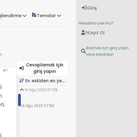
Giriş
gilendirme
Temalar
Hesabınız yok mu?
Kayıt Ol
Aramak için giriş yapın
veya kaydolun
Cevaplamak için
#1
giriş yapın
En eskiden en yeniye
l
14 Ağu 2022 07:58
n
ri,
14 Ağu 2022 07:58
k