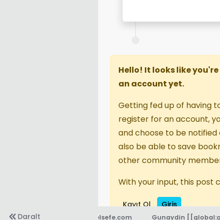
Hello! It looks like you'
an account yet.
Getting fed up of having t
register for an account, 
and choose to be notified o
also be able to save book
other community member
With your input, this post
Kayıt Ol
Giriş
Daralt
© 2021-
efelsefe.com
Gunaydin
[[global: