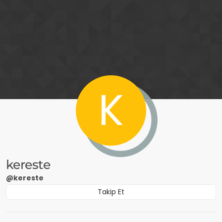
İçeriğe atla
K
kereste
@kereste
Takip Et