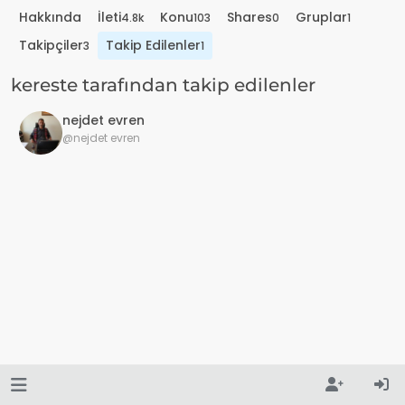
Hakkında
İleti
Konu
Shares
Gruplar
4.8k
103
0
1
Takipçiler
Takip Edilenler
3
1
kereste tarafından takip edilenler
nejdet evren
@nejdet evren