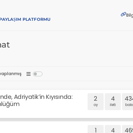
Bil
E PAYLAŞIM PLATFORMU
nat
vaplanmış
de, Adriyatik’in Kıyısında:
2
4
43
nlüğüm
oy
i̇leti
bakı
1
4
46