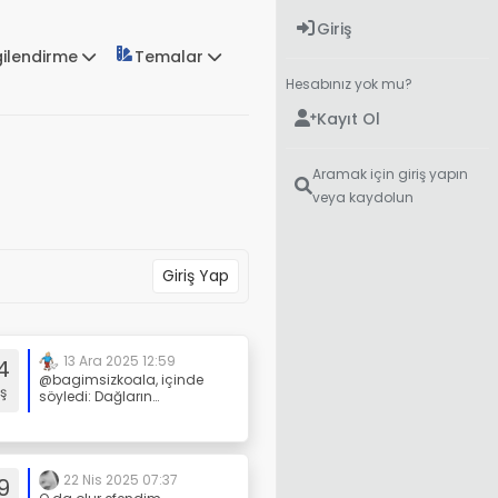
Giriş
gilendirme
Temalar
Hesabınız yok mu?
Kayıt Ol
Aramak için giriş yapın
veya kaydolun
Giriş Yap
13 Ara 2025 12:59
4
@bagimsizkoala, içinde
ş
söyledi: Dağların
Gölgesinde, Adriyatik’in
Kıyısında: Montenegro
Günlüğüm The Square of
Arms meydanının akşam
saatlerindeki kalabalığı...
22 Nis 2025 07:37
9
Bu resimdeki gökyüzündeki