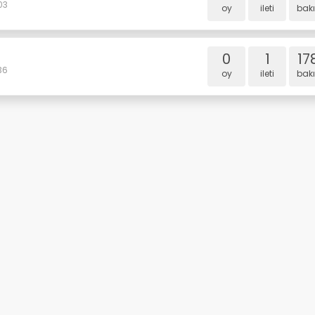
03
oy
i̇leti
bakı
0
1
17
36
oy
i̇leti
bakı