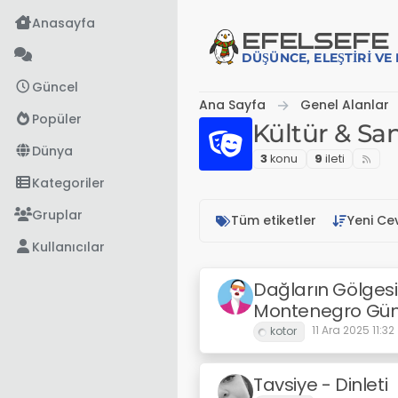
İçeriğe atla
Anasayfa
EFE
LSEFE
DÜŞÜNCE, ELEŞTIRI V
Güncel
Ana Sayfa
Genel Alanlar
Popüler
Kültür & Sa
Dünya
3
konu
9
i̇leti
Kategoriler
Gruplar
Tüm etiketler
Yeni Ce
Kullanıcılar
Dağların Gölgesin
Montenegro Gü
11 Ara 2025 11:32
Tavsiye - Dinleti