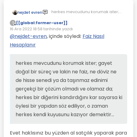
herkes mevcudunu korumak ister;
nejdet evren
gayet doğal bir süreç ve lakin ne
[[global:former-user]]
?
faiz, ne döviz ne de hisse senedi ya
Çevrimdışı
16 Ara 2022 18:58
tarihinde yazdı
da taşınmaz edinimi gerçekçi bir
Son düzenleyen:
çözüm olmadı ve olamaz da; herkes
@
nejdet-evren
, içinde söyledi:
Faiz Nasıl
bir diğerini kandırdığını kar sayarsa
Hesaplanır
ki öylesi bir yapıdan söz ediliyor, o
zaman herkes kendi kuyusunu
kazıyor demektir...
herkes mevcudunu korumak ister; gayet
doğal bir süreç ve lakin ne faiz, ne döviz ne
de hisse senedi ya da taşınmaz edinimi
gerçekçi bir çözüm olmadı ve olamaz da;
herkes bir diğerini kandırdığını kar sayarsa ki
öylesi bir yapıdan söz ediliyor, o zaman
herkes kendi kuyusunu kazıyor demektir...
Evet haklısınız bu yüzden al satçılık yaparak para