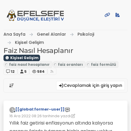
İçeriğe atla
EFE
LSEFE
DÜŞÜNCE, ELEŞTIRI VE PAYLAŞIM PLATFORMU
Ana Sayfa
Genel Alanlar
Psikoloji
Kişisel Gelişim
Faiz Nasıl Hesaplanır
Kişisel Gelişim
12
5
584
Cevaplamak için giriş yapın
[[global:former-user]]
?
Çevrimdışı
16 Ara 2022 08:26
tarihinde yazdı
Son düzenleyen: [[global:former-user]]
Yıllık faiz getirisi enflasyonun altında kalıyorsa