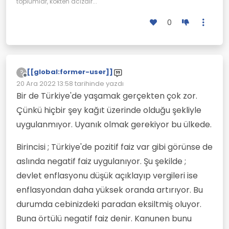
toplumlar, kökten acizdir...
0
[[global:former-user]]
?
Çevrimdışı
20 Ara 2022 13:58
tarihinde yazdı
Son düzenleyen:
Bir de Türkiye'de yaşamak gerçekten çok zor.
Çünkü hiçbir şey kağıt üzerinde olduğu şekliyle
uygulanmıyor. Uyanık olmak gerekiyor bu ülkede.
Birincisi ; Türkiye'de pozitif faiz var gibi görünse de
aslında negatif faiz uygulanıyor. Şu şekilde ;
devlet enflasyonu düşük açıklayıp vergileri ise
enflasyondan daha yüksek oranda artırıyor. Bu
durumda cebinizdeki paradan eksiltmiş oluyor.
Buna örtülü negatif faiz denir. Kanunen bunu