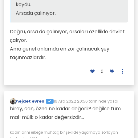
koydu.
yapmami tavsiye edersiniz?
Arsada çalınıyor.
En iyi yatırım taşınmaz mal almaktır.
Çalınmaz, paslanmaz, çürümez ve
Doğru, arsa da çalınıyor, arsaları özellikle devlet
taşınmaz.
Her zaman değer kazanır.
çalıyor.
İşte en net bir örnek, İsrail bunu yaparak
Ama genel anlamda en zor çalınacak şey
devlet kurdu.
taşınmazlardır.
0
nejdet evren
16 Ara 2022 20:56
tarihinde yazdı
Son düzenleyen:
Çevrimdışı
birey, can, özne ne kadar değerli? değilse tüm
mal-mülk o kadar değersizdir...
kadınlarını erkeğe muhtaç bir şekilde yaşamaya zorlayan