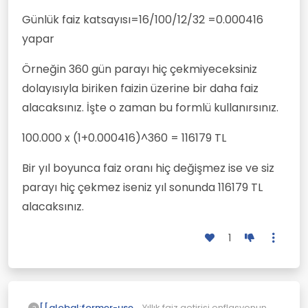
Günlük faiz katsayısı=16/100/12/32 =0.000416
yapar
Örneğin 360 gün parayı hiç çekmiyeceksiniz
dolayısıyla biriken faizin üzerine bir daha faiz
alacaksınız. İşte o zaman bu formlü kullanırsınız.
100.000 x (1+0.000416)^360 = 116179 TL
Bir yıl boyunca faiz oranı hiç değişmez ise ve siz
parayı hiç çekmez iseniz yıl sonunda 116179 TL
alacaksınız.
1
Yıllık faiz getirisi enflasyonun
[[global:former-user]]
?