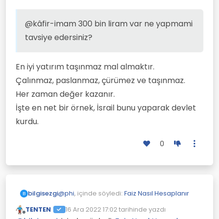
bakmayacaksın.
Biz küçük yatırımcıyız onlar ise
@kâfir-imam 300 bin liram var ne yapmami
oyun kurucudur. Kısa
zamanda sistemdeki alım
Benim fikrim bu . Yatırım kararı
tavsiye edersiniz?
satım emirlerini ve ortalama
size aittir.
karları görüyorlar biz
Bol kazançlar.
göremiyoruz. Bizim rol yapma
En iyi yatırım taşınmaz mal almaktır.
blöf yapma olanağımız yok.
Çalınmaz, paslanmaz, çürümez ve taşınmaz.
Devletlerin finansal durumlarını
onlar çok iyi biliyorlar ama
Her zaman değer kazanır.
bize herşey gülistan gibi
İşte en net bir örnek, İsrail bunu yaparak devlet
gösteriliyor.
kurdu.
0
@
phi
, içinde söyledi:
Faiz Nasıl Hesaplanır
bilgisezgi
B
TENTEN
16 Ara 2022 17:02
tarihinde yazdı
Son düzenleyen:
Çevrimdışı