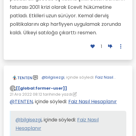
faturası 2001 krizi olarak Ecevit hükümetine
patladı. Etkileri uzun sürüyor. Kemal derviş
politikalarını akp harfiyyen uygulamak zorunda
kaldı. Ülkeyi satıloğa çıkarttı resmen.
1
@
bilgisezgi
, içinde söyledi:
Faiz Nasıl
TENTEN
Hesaplanır
[[global:former-user]]
?
Çevrimdışı
@
phi
, içinde söyledi:
Faiz Nasıl
21 Ara 2022 08:12
tarihinde yazdı
Son düzenleyen: [[global:former-user]]
Hesaplanır
@
TENTEN
, içinde söyledi:
Faiz Nasıl Hesaplanır
Tapulu arsamız vardı devlet bedelsiz el
koydu.
@kâfir-imam 300 bin liram var
Arsada çalınıyor.
@
bilgisezgi
, içinde söyledi:
Faiz Nasıl
ne yapmami tavsiye
edersiniz?
Hesaplanır