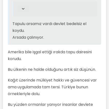
En iyi yatırım taşınmaz mal almaktır.
Çalınmaz, paslanmaz, çürümez ve
taşınmaz.
Her zaman değer kazanır.
Tapulu arsamız vardı devlet bedelsiz el
İşte en net bir örnek, İsrail bunu
yaparak devlet kurdu.
koydu.
Arsada çalınıyor.
Amerika bile işgal ettiği ırakda tapu dairesini
korudu.
Bu ülkenin ne halde olduğunu artık siz düşünün.
Kağıt üzerinde mülkiyet hakkı ve güvencesi var
ama uygulamada tam tersi. Türkiye bunun
örnekleriyle dolu.
Bu yüzden ormanlar yanıyor insanlar devlete