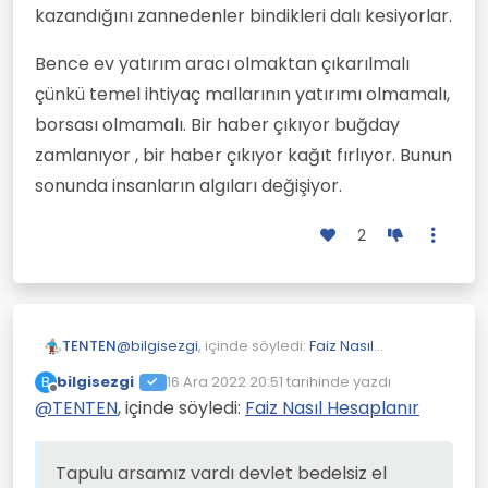
kazandığını zannedenler bindikleri dalı kesiyorlar.
Bence ev yatırım aracı olmaktan çıkarılmalı
çünkü temel ihtiyaç mallarının yatırımı olmamalı,
borsası olmamalı. Bir haber çıkıyor buğday
zamlanıyor , bir haber çıkıyor kağıt fırlıyor. Bunun
sonunda insanların algıları değişiyor.
2
@
bilgisezgi
, içinde söyledi:
Faiz Nasıl
TENTEN
Hesaplanır
bilgisezgi
16 Ara 2022 20:51
tarihinde yazdı
B
Son düzenleyen:
Çevrimdışı
@
TENTEN
, içinde söyledi:
@
phi
, içinde söyledi:
Faiz Nasıl Hesaplanır
Faiz Nasıl
Hesaplanır
Tapulu arsamız vardı devlet bedelsiz el koydu.
Arsada çalınıyor.
Tapulu arsamız vardı devlet bedelsiz el
@kâfir-imam 300 bin liram var ne