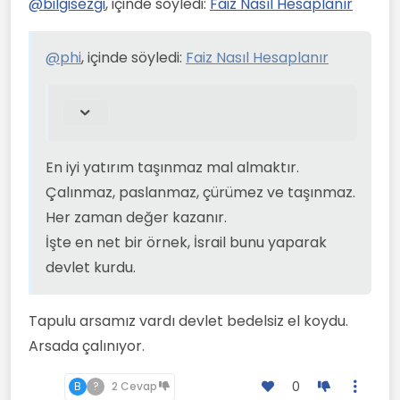
@kâfir-imam 300 bin liram var ne
@
bilgisezgi
, içinde söyledi:
Faiz Nasıl Hesaplanır
yapmami tavsiye edersiniz?
En iyi yatırım taşınmaz mal almaktır.
Çalınmaz, paslanmaz, çürümez ve
@
phi
, içinde söyledi:
Faiz Nasıl Hesaplanır
taşınmaz.
Her zaman değer kazanır.
İşte en net bir örnek, İsrail bunu yaparak
devlet kurdu.
En iyi yatırım taşınmaz mal almaktır.
Çalınmaz, paslanmaz, çürümez ve taşınmaz.
Her zaman değer kazanır.
İşte en net bir örnek, İsrail bunu yaparak
devlet kurdu.
Tapulu arsamız vardı devlet bedelsiz el koydu.
Arsada çalınıyor.
0
B
?
2 Cevap