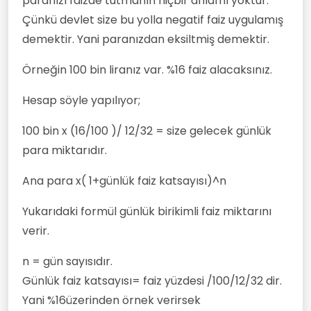
paranızı faizde tutmanın hiçbir anlamı yoktur.
Çünkü devlet size bu yolla negatif faiz uygulamış
demektir. Yani paranızdan eksiltmiş demektir.
Örneğin 100 bin liranız var. %16 faiz alacaksınız.
Hesap söyle yapılıyor;
100 bin x (16/100 )/ 12/32 = size gelecek günlük
para miktarıdır.
Ana para x( 1+günlük faiz katsayısı)^n
Yukarıdaki formül günlük birikimli faiz miktarını
verir.
n = gün sayısıdır.
Günlük faiz katsayısı= faiz yüzdesi /100/12/32 dir.
Yani %16üzerinden örnek verirsek