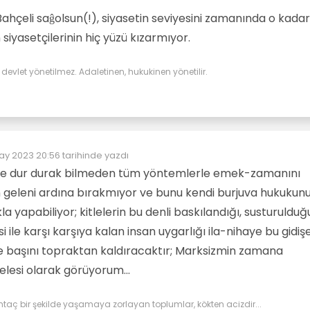
Bahçeli saĝolsun(!), siyasetin seviyesini zamanında o kadar
siyasetçilerinin hiç yüzü kızarmıyor.
evlet yönetilmez. Adaletinen, hukukinen yönetilir.
ay 2023 20:56
tarihinde yazdı
düzenleyen:
de dur durak bilmeden tüm yöntemlerle emek-zamanını
 geleni ardına bırakmıyor ve bunu kendi burjuva hukukun
a yapabiliyor; kitlelerin bu denli baskılandığı, susturulduğ
esi ile karşı karşıya kalan insan uygarlığı ila-nihaye bu gidiş
 başını topraktan kaldıracaktır; Marksizmin zamana
lesi olarak görüyorum...
htaç bir şekilde yaşamaya zorlayan toplumlar, kökten acizdir...