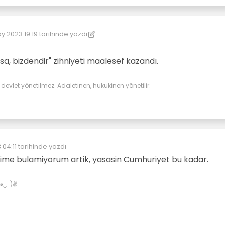
y 2023 19:19
tarihinde yazdı
üzenleyen: kereste
lsa, bizdendir" zihniyeti maalesef kazandı.
evlet yönetilmez. Adaletinen, hukukinen yönetilir.
04:11
tarihinde yazdı
yen:
elime bulamiyorum artik, yasasin Cumhuriyet bu kadar.
✌(◕‿-)✌