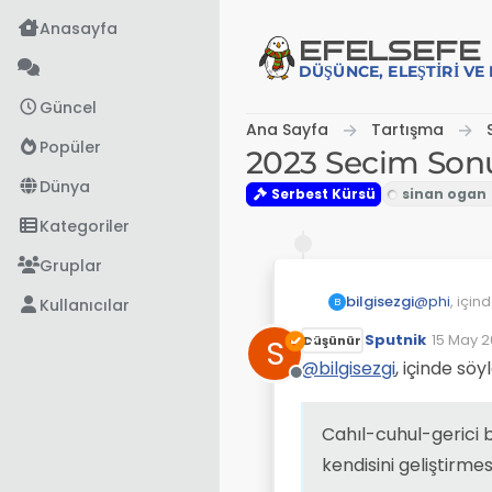
İçeriğe atla
Anasayfa
EFE
LSEFE
DÜŞÜNCE, ELEŞTIRI V
Güncel
Ana Sayfa
Tartışma
Popüler
2023 Secim Son
Dünya
Serbest Kürsü
Kategoriler
Gruplar
@
phi
, için
bilgisezgi
Kullanıcılar
B
Sputnik
15 May 2
S
Düşünür
Son düz
Cok ilg
@
bilgisezgi
, içinde söy
Çevrimdışı
Bu noktayı 
Cahıl-cuhul-gerici 
Sinan Ogan
İkinci turda salt çoğu
@
phi
, için
kendisini geliştirmes
belirleyec