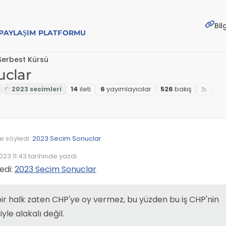
Bil
E PAYLAŞIM PLATFORMU
Serbest Kürsü
uclar
14
i̇leti
6
yayımlayıcılar
526
bakış
de söyledi:
2023 Secim Sonuclar
023 11:43
tarihinde yazdı
enleyen:
inc Sinan Ogan'in her yerde standart oy almasina anlam veremedim
ledi:
2023 Secim Sonuclar
iyi yakalamışsın.
bir halk zaten CHP'ye oy vermez, bu yüzden bu iş CHP'nin
'a verilen oyların çoğu yabancı tepkisi oyları, yüzde beş alması norma
nluk sağlanmazsa hem Cumhurbaşkanını hem bu ülkenin kaderini
de söyledi:
2023 Secim Sonuclar
iyle alakalı değil.
ek olan da yüzde beş oya sahip olan Sinan Ogan'dır.