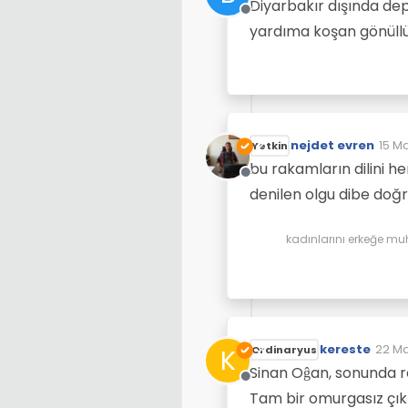
Diyarbakır dışında dep
Çevrimdışı
yardıma koşan gönüllül
nejdet evren
15 Ma
Yetkin
Son 
bu rakamların dilini h
Çevrimdışı
denilen olgu dibe do
kadınlarını erkeğe mu
kereste
22 Ma
K
Ordinaryus
Son d
Sinan Oĝan, sonunda re
Çevrimdışı
Tam bir omurgasız çıkt