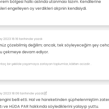
rem bölgesi halkı aslında utanması lazım. Kendilerine
eri engelleyen oy verdikleri akpnin kendisiydi.
y 2023 16:16
tarihinde yazdı
düzenleyen:
enüz çözebilmiş değilim; ancak, tek söyleyeceğim şey ceha
ğru çekmeye devam ediyor.
htaç bir şekilde yaşamaya zorlayan toplumlar, kökten acizdir...
y 2023 18:06
tarihinde yazdı
üzenleyen: kereste
ngini belli etti. Hal ve hareketinden şüphelenmiştim zate
ı ve HÜDA PAR hakkında söylediklerini yalayıp yuttu.