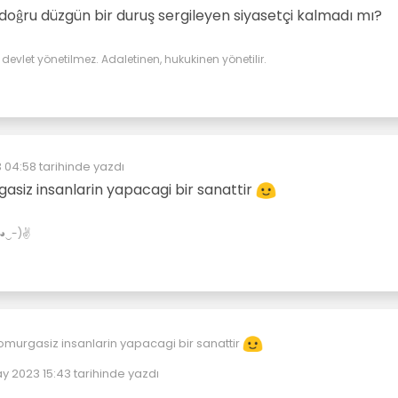
oĝru düzgün bir duruş sergileyen siyasetçi kalmadı mı?
evlet yönetilmez. Adaletinen, hukukinen yönetilir.
 04:58
tarihinde yazdı
yen:
asiz insanlarin yapacagi bir sanattir
✌(◕‿-)✌
omurgasiz insanlarin yapacagi bir sanattir
y 2023 15:43
tarihinde yazdı
üzenleyen: