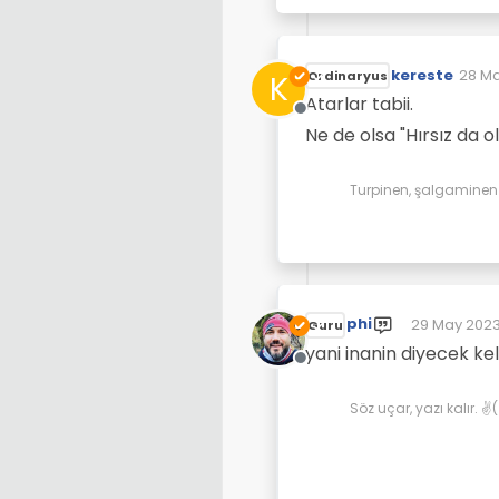
kereste
28 Ma
K
Ordinaryus
Son d
Atarlar tabii.
Çevrimdışı
Ne de olsa "Hırsız da o
Turpinen, şalgaminen d
phi
29 May 2023 
Guru
Son düzenle
yani inanin diyecek k
Çevrimdışı
Söz uçar, yazı kalır. 