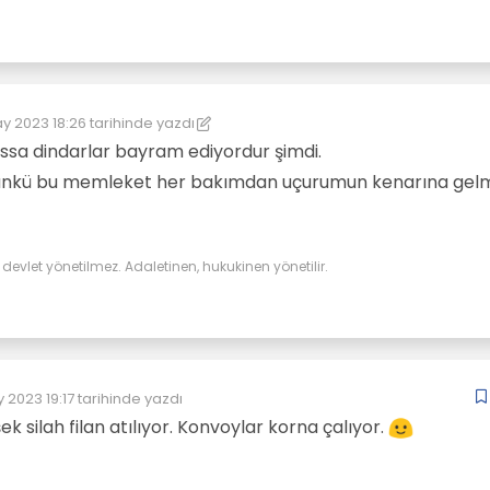
y 2023 18:26
tarihinde yazdı
üzenleyen: kereste
assa dindarlar bayram ediyordur şimdi.
 çünkü bu memleket her bakımdan uçurumun kenarına gel
evlet yönetilmez. Adaletinen, hukukinen yönetilir.
 2023 19:17
tarihinde yazdı
üzenleyen:
k silah filan atılıyor. Konvoylar korna çalıyor.