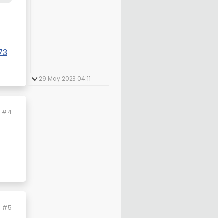
73
29 May 2023 04:11
isini
#4
#5