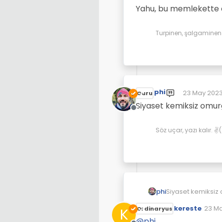
Yahu, bu memlekette d
Turpinen, şalgaminen d
phi
23 May 2023
Guru
Son düzenle
Siyaset kemiksiz omurg
Çevrimdışı
Söz uçar, yazı kalır. 
Siyaset kemiksiz 
phi
kereste
23 Ma
K
Ordinaryus
Son d
@
phi