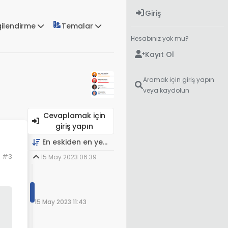
Giriş
gilendirme
Temalar
Hesabınız yok mu?
Kayıt Ol
Aramak için giriş yapın
veya kaydolun
Cevaplamak için
giriş yapın
En eskiden en yeniye
#3
15 May 2023 06:39
15 May 2023 11:43
ldir.