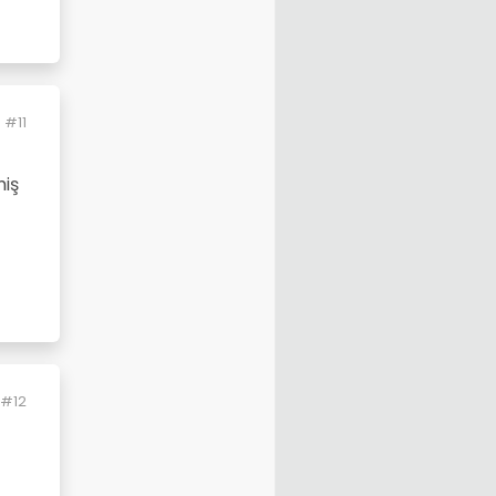
#11
miş
#12