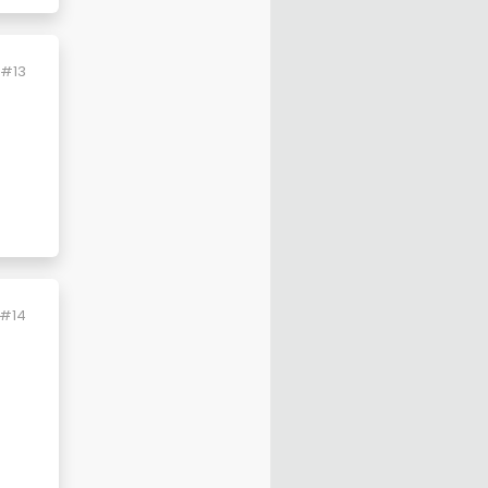
#13
#14