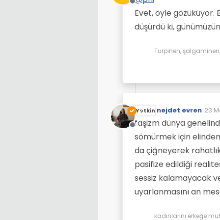
Çevrimdışı
Evet, öyle gözüküyor. 
düşürdü ki, günümüzün 
Turpinen, şalgaminen d
nejdet evren
23 M
Yetkin
Son 
faşizm dünya genelin
Çevrimdışı
sömürmek için elinden
da çiğneyerek rahatlıkl
pasifize edildiği realit
sessiz kalamayacak ve
uyarlanmasını an mese
kadınlarını erkeğe mu