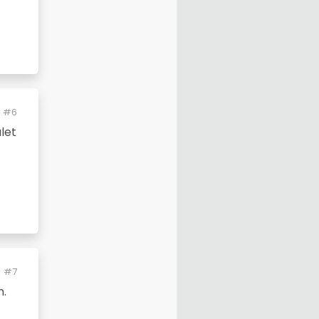
#6
let
#7
n.