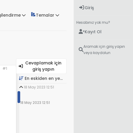
Giriş
gilendirme
Temalar
Hesabınız yok mu?
Kayıt Ol
Aramak için giriş yapın
veya kaydolun
Cevaplamak için
#1
giriş yapın
En eskiden en yeniye
18 May 2023 12:51
18 May 2023 12:51