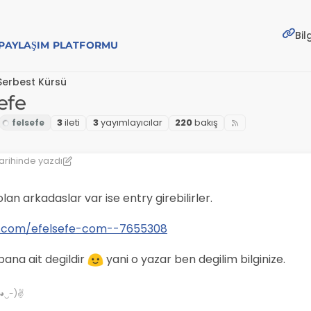
Bil
E PAYLAŞIM PLATFORMU
Serbest Kürsü
efe
3
i̇leti
3
yayımlayıcılar
220
bakış
arihinde yazdı
hi
olan arkadaslar var ise entry girebilirler.
23.com/efelsefe-com--7655308
ana ait degildir
yani o yazar ben degilim bilginize.
✌(◕‿-)✌