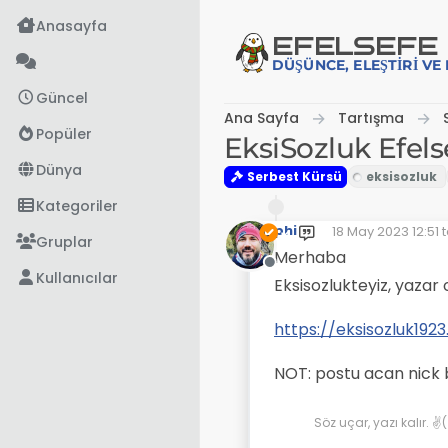
İçeriğe atla
Anasayfa
EFE
LSEFE
DÜŞÜNCE, ELEŞTIRI V
Güncel
Ana Sayfa
Tartışma
Popüler
EksiSozluk Efels
Dünya
Serbest Kürsü
Kategoriler
phi
18 May 2023 12:51
t
Son düzenleyen: p
Gruplar
Merhaba
Çevrimdışı
Kullanıcılar
Eksisozlukteyiz, yazar 
https://eksisozluk19
NOT: postu acan nick b
Söz uçar, yazı kalır. 