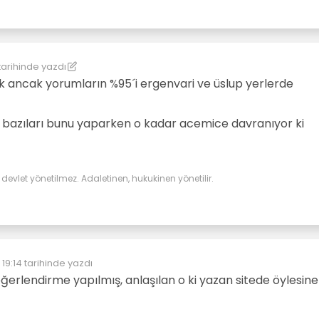
tarihinde yazdı
kereste
ek ancak yorumların %95´i ergenvari ve üslup yerlerde
e bazıları bunu yaparken o kadar acemice davranıyor ki
evlet yönetilmez. Adaletinen, hukukinen yönetilir.
19:14
tarihinde yazdı
eyen:
eğerlendirme yapılmış, anlaşılan o ki yazan sitede öylesine