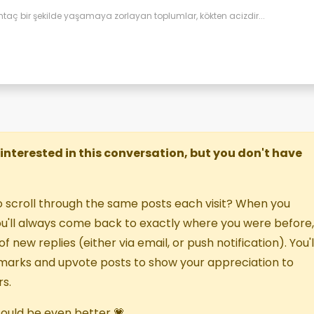
htaç bir şekilde yaşamaya zorlayan toplumlar, kökten acizdir...
re interested in this conversation, but you don't have
o scroll through the same posts each visit? When you
you'll always come back to exactly where you were before,
f new replies (either via email, or push notification). You'l
marks and upvote posts to show your appreciation to
s.
 could be even better 💗