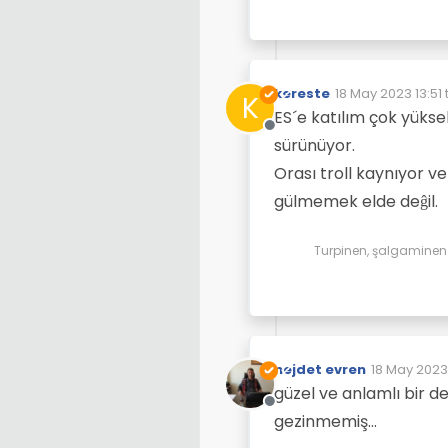
kereste
18 May 2023 13:51
K
Son düzenleyen: 
ES´e katılım çok yüks
Çevrimdışı
sürünüyor.
Orası troll kaynıyor v
gülmemek elde deĝil.
Turpinen, şalgaminen d
nejdet evren
18 May 2023 
Son düzenl
güzel ve anlamlı bir d
Çevrimdışı
gezinmemiş...