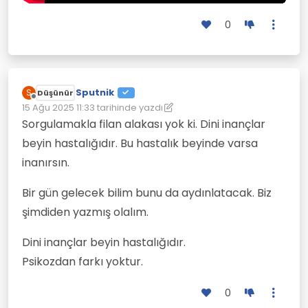
0
Sputnik
S
Düşünür
Çevrimdışı
15 Ağu 2025 11:33
tarihinde yazdı
Son düzenleyen: Sputnik
Sorgulamakla filan alakası yok ki. Dini inançlar
beyin hastalığıdır. Bu hastalık beyinde varsa
inanırsın.
Bir gün gelecek bilim bunu da aydınlatacak. Biz
şimdiden yazmış olalım.
Dini inançlar beyin hastalığıdır.
Psikozdan farkı yoktur.
0