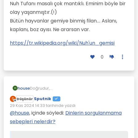
Nuh Tufanı masalı çok mantıklı. Eminim böyle bir
olay yaşanmıştır.(!)
Bütün hayvanlar gemiye binmiş filan.... Aslanı,
kaplanı, boz ayısı. Ne ararsan var.
https://tr.wikipedia.org/wiki/Nuh'un_gemisi
0
house
Doğrudur,
H
"Faiz nereden haram oluyormuş(helalmiş)"
Sputnik
S
Düşünür
diyen kendini müslüman sanan yakinim var.
Çevrimdışı
29 Kas 2024 14:33
tarihinde yazdı
Sorsan gerçek dindarlara da aşırıcı/ radikal
Son düzenleyen:
diyecek işte.
@
house
, içinde söyledi:
Dinlerin sorgulanmama
sebepleri nelerdir?