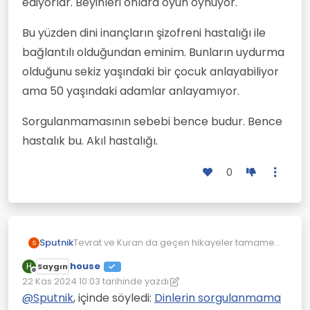
ediyorlar. Beyinleri onlara oyun oynuyor.
Bu yüzden dini inançların şizofreni hastalığı ile
bağlantılı olduğundan eminim. Bunların uydurma
olduğunu sekiz yaşındaki bir çocuk anlayabiliyor
ama 50 yaşındaki adamlar anlayamıyor.
Sorgulanmamasının sebebi bence budur. Bence
hastalık bu. Akıl hastalığı.
0
Tevrat ve Kuran da geçen hikayeler tamamen
Sputnik
S
hayal ürünü. Hayal ürünü olduğu çok açık bir
house
H
Saygın
şekilde belli ama yine de inanmaya devam
Bu yüzden dini inançların şizofreni hastalığı ile
Çevrimdışı
22 Kas 2024 10:03
tarihinde yazdı
ediyorlar. Beyinleri onlara oyun oynuyor.
bağlantılı olduğundan eminim. Bunların
Son düzenleyen: house
uydurma olduğunu sekiz yaşındaki bir çocuk
Sorgulanmamasının sebebi bence budur.
@
Sputnik
, içinde söyledi:
Dinlerin sorgulanmama
anlayabiliyor ama 50 yaşındaki adamlar
Bence hastalık bu. Akıl hastalığı.