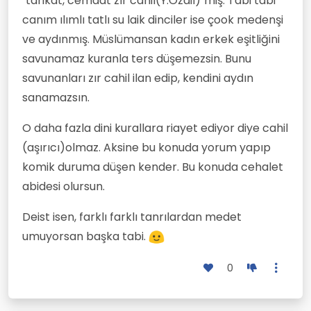
"tarikat, cemaat zır cahil(Y.Özdil)"miş. Tabi tabi
canım ılımlı tatlı su laik dinciler ise çook medenşi
ve aydınmış. Müslümansan kadın erkek eşitliğini
savunamaz kuranla ters düşemezsin. Bunu
savunanları zır cahil ilan edip, kendini aydın
sanamazsın.
O daha fazla dini kurallara riayet ediyor diye cahil
(aşırıcı)olmaz. Aksine bu konuda yorum yapıp
komik duruma düşen kender. Bu konuda cehalet
abidesi olursun.
Deist isen, farklı farklı tanrılardan medet
umuyorsan başka tabi.
0