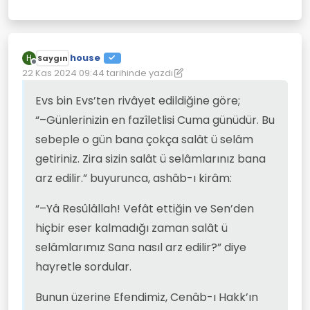
house
H
Saygın
Çevrimdışı
22 Kas 2024 09:44
tarihinde yazdı
Son düzenleyen: house
Evs bin Evs’ten rivâyet edildiğine göre;
“–Günlerinizin en fazîletlisi Cuma günüdür. Bu
sebeple o gün bana çokça salât ü selâm
getiriniz. Zira sizin salât ü selâmlarınız bana
arz edilir.” buyurunca, ashâb-ı kirâm:
“–Yâ Resûlâllah! Vefât ettiğin ve Sen’den
hiçbir eser kalmadığı zaman salât ü
selâmlarımız Sana nasıl arz edilir?” diye
hayretle sordular.
Bunun üzerine Efendimiz, Cenâb-ı Hakk’ın