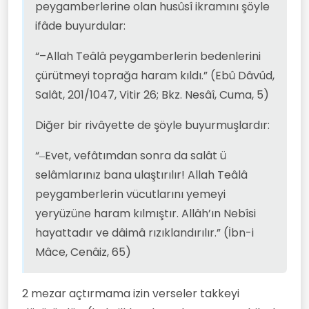
peygamberlerine olan husûsî ikramını şöyle
ifâde buyurdular:
“–Allah Teâlâ peygamberlerin bedenlerini
çürütmeyi toprağa haram kıldı.” (Ebû Dâvûd,
Salât, 201/1047, Vitir 26; Bkz. Nesâî, Cuma, 5)
Diğer bir rivâyette de şöyle buyurmuşlardır:
“‒Evet, vefâtımdan sonra da salât ü
selâmlarınız bana ulaştırılır! Allah Teâlâ
peygamberlerin vücutlarını yemeyi
yeryüzüne haram kılmıştır. Allâh’ın Nebîsi
hayattadır ve dâimâ rızıklandırılır.” (İbn-i
Mâce, Cenâiz, 65)
2 mezar açtırmama izin verseler takkeyi