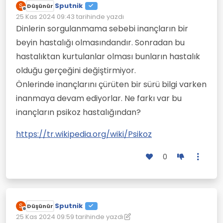
Sputnik
S
Düşünür
Çevrimdışı
25 Kas 2024 09:43
tarihinde yazdı
Son düzenleyen:
Dinlerin sorgulanmama sebebi inançların bir
beyin hastalığı olmasındandır. Sonradan bu
hastalıktan kurtulanlar olması bunların hastalık
olduğu gerçeğini değiştirmiyor.
Önlerinde inançlarını çürüten bir sürü bilgi varken
inanmaya devam ediyorlar. Ne farkı var bu
inançların psikoz hastalığından?
https://tr.wikipedia.org/wiki/Psikoz
0
Sputnik
S
Düşünür
Çevrimdışı
25 Kas 2024 09:59
tarihinde yazdı
Son düzenleyen: Sputnik