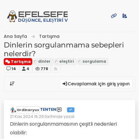
İçeriğe atla
EFE
LSEFE
DÜŞÜNCE, ELEŞTIRI VE PAYLAŞIM PLATFORMU
Ana Sayfa
Tartışma
Dinlerin sorgulanmama sebepleri
nelerdir?
Tartışma
14
4
778
Cevaplamak için giriş yapın
TENTEN
Ordinaryus
Çevrimdışı
21 Kas 2024 16:29
tarihinde yazdı
Son düzenleyen:
Dinlerin sorgulanmamasının çeşitli nedenleri
olabilir: