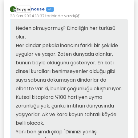
house
H
Saygın
Çevrimdışı
23 Kas 2024 13:37
tarihinde yazdı
Son düzenleyen: house
Neden olmuyormuş? Dinciliğin her türlüsü
olur.
Her dindar pekala inancını farklı bir şekilde
uygular ve yaşar. Zaten dünyada olanlar,
bunun böyle olduğunu gösteriyor. En katı
dinsel kuralları benimseyenler olduğu gibi
suya sabuna dokumayan dindarlar da
elbette var ki, bunlar çoğunluğu oluşturuyor.
Kutsal kitaplara %100 harfiyen uyma
zorunluğu yok, çünkü imtihan dünyasında
yaşıyorlar. Ak ve kara koyun tahtalı köyde
belli olacak.
Yani ben şimdi çıkıp "Dininizi yanlış