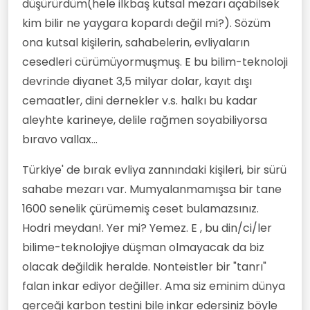
düşürürdüm(hele ilkbaş kutsal mezarı açabilsek
kim bilir ne yaygara kopardı değil mi?). Sözüm
ona kutsal kişilerin, sahabelerin, evliyaların
cesedleri cürümüyormuşmuş. E bu bilim-teknoloji
devrinde diyanet 3,5 milyar dolar, kayıt dışı
cemaatler, dini dernekler v.s. halkı bu kadar
aleyhte karineye, delile rağmen soyabiliyorsa
bıravo vallax...
Türkiye' de bırak evliya zannındaki kişileri, bir sürü
sahabe mezarı var. Mumyalanmamışsa bir tane
1600 senelik çürümemiş ceset bulamazsınız.
Hodri meydan!. Yer mi? Yemez. E , bu din/ci/ler
bilime-teknolojiye düşman olmayacak da biz
olacak değildik heralde. Nonteistler bir "tanrı"
falan inkar ediyor değiller. Ama siz eminim dünya
gerçeği karbon testini bile inkar edersiniz böyle