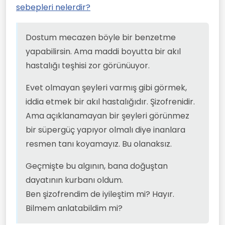
sebepleri nelerdir?
yapabilirsin. Ama maddi boyutta bir akıl
yaşındaki bir çocuk anlayabiliyor ama 50
hastalığı teşhisi zor görünüuyor.
Evet olmayan şeyleri varmış gibi görmek, iddia
yaşındaki adamlar anlayamıyor.
etmek bir akıl hastalığıdır. Şizofrenidir.
Sorgulanmamasının sebebi bence budur.
Ama açıklanamayan bir şeyleri görünmez bir
Dostum mecazen böyle bir benzetme
Geçmişte bu algının, bana doğuştan dayatının
Bence hastalık bu. Akıl hastalığı.
süpergüç yapıyor olmalı diye inanlara resmen
kurbanı oldum.
yapabilirsin. Ama maddi boyutta bir akıl
tanı koyamayız. Bu olanaksız.
Ben şizofrendim de iyileştim mi? Hayır. Bilmem
hastalığı teşhisi zor görünüuyor.
anlatabildim mi?
Evet olmayan şeyleri varmış gibi görmek,
iddia etmek bir akıl hastalığıdır. Şizofrenidir.
Ama açıklanamayan bir şeyleri görünmez
bir süpergüç yapıyor olmalı diye inanlara
resmen tanı koyamayız. Bu olanaksız.
Geçmişte bu algının, bana doğuştan
dayatının kurbanı oldum.
Ben şizofrendim de iyileştim mi? Hayır.
Bilmem anlatabildim mi?