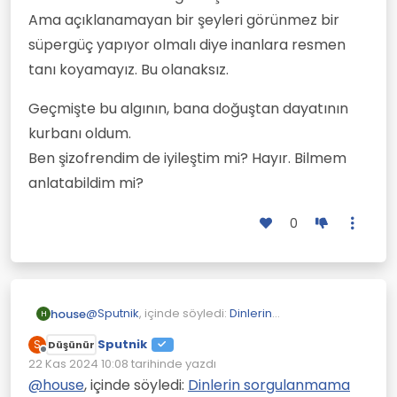
Ama açıklanamayan bir şeyleri görünmez bir
süpergüç yapıyor olmalı diye inanlara resmen
tanı koyamayız. Bu olanaksız.
Geçmişte bu algının, bana doğuştan dayatının
kurbanı oldum.
Ben şizofrendim de iyileştim mi? Hayır. Bilmem
anlatabildim mi?
0
@
Sputnik
, içinde söyledi:
Dinlerin
house
H
sorgulanmama sebepleri nelerdir?
Sputnik
S
Düşünür
Çevrimdışı
Bu yüzden dini inançların şizofreni
22 Kas 2024 10:08
tarihinde yazdı
Son düzenleyen:
hastalığı ile bağlantılı olduğundan eminim.
@
house
, içinde söyledi:
Dinlerin sorgulanmama
Dostum mecazen böyle bir benzetme
Bunların uydurma olduğunu sekiz