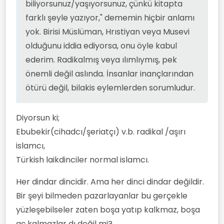
biliyorsunuz/yaşıyorsunuz, çünkü kitapta
farklı şeyle yazıyor," dememin hiçbir anlamı
yok. Birisi Müslüman, Hrıstiyan veya Musevi
olduğunu iddia ediyorsa, onu öyle kabul
ederim. Radikalmış veya ılımlıymış, pek
önemli değil aslında. İnsanlar inançlarından
ötürü değil, bilakis eylemlerden sorumludur.
Diyorsun ki;
Ebubekir(cihadcı/şeriatçı) v.b. radikal /aşırı
islamcı,
Türkish laikdinciler normal islamcı.
Her dindar dincidir. Ama her dinci dindar değildir.
Bir şeyi bilmeden pazarlayanlar bu gerçekle
yüzleşebilseler zaten boşa yatıp kalkmaz, boşa
aç kalmazlar dı değil mi?