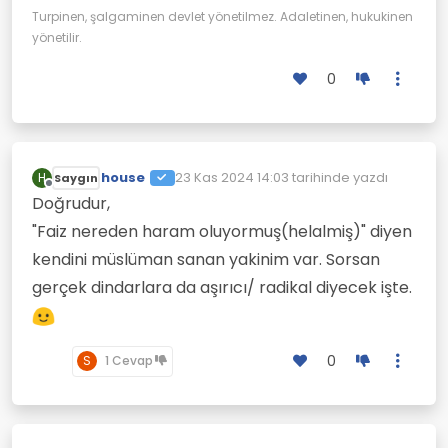
anlamı olmayacaktır.
Musevi olduğunu iddia ediyorsa, onu öyle
Turpinen, şalgaminen devlet yönetilmez. Adaletinen, hukukinen
kabul ederim. Radikalmış veya ılımlıymış,
yönetilir.
pek önemli değil aslında. İnsanlar
inançlarından ötürü değil, bilakis
0
eylemlerden sorumludur.
house
23 Kas 2024 14:03
tarihinde yazdı
H
Saygın
Son düzenleyen:
Çevrimdışı
Doğrudur,
"Faiz nereden haram oluyormuş(helalmiş)" diyen
kendini müslüman sanan yakinim var. Sorsan
gerçek dindarlara da aşırıcı/ radikal diyecek işte.
0
S
1 Cevap