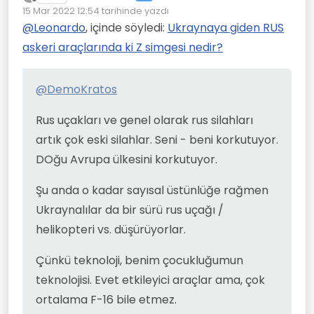
Çevrimdışı
15 Mar 2022 12:54
tarihinde yazdı
artık çok eski silahlar. Seni - beni korkutuyor.
Son düzenleyen:
DOğu Avrupa ülkesini korkutuyor.
Şu anda o kadar sayısal üstünlüğe rağmen
@
Leonardo
, içinde söyledi:
Ukraynaya giden RUS
Ukraynalılar da bir sürü rus uçağı /
askeri araçlarında ki Z simgesi nedir?
helikopteri vs. düşürüyorlar.
Çünkü teknoloji, benim çocukluğumun
teknolojisi. Evet etkileyici araçlar ama, çok
ortalama F-16 bile etmez.
O yüzden bir aram Patriot + F-16 yerine niye
@
DemoKratos
kullanmadığı S-400'e para verir halen
anlamış değilim.
Bir de şuna dikkat edin: Uyduruk / fakir
Rus uçakları ve genel olarak rus silahları
ülkeler ucuz diye Rus silahları alıyorlar.
BUgün Polonya bile Miglerini verecek adam
artık çok eski silahlar. Seni - beni korkutuyor.
arıyor.
DOğu Avrupa ülkesini korkutuyor.
Şu anda o kadar sayısal üstünlüğe rağmen
Ukraynalılar da bir sürü rus uçağı /
helikopteri vs. düşürüyorlar.
Çünkü teknoloji, benim çocukluğumun
teknolojisi. Evet etkileyici araçlar ama, çok
ortalama F-16 bile etmez.