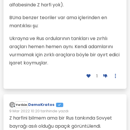
alfabesinde Z harfi yok).
BUna benzer teoriler var ama içlerinden en
mantıklısı şu:
Ukrayna ve Rus ordularının tankları ve zırhlı
araçları hemen hemen aynı. Kendi adamlarını
vurmamak için zırklı araçlara böyle bir ayırt edici
işaret koymuşlar.
1
DemoKratos
D
Yetkin
Çevrimdışı
9 Mar 2022 10:20
tarihinde yazdı
Son düzenleyen:
Z harfini bilmem ama bir Rus tankında Sovyet
bayrağı asılı olduğu apaçık görüntülendi.