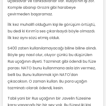
uçaksavar ve tanksavarlar var. Rusya'nın işi zor.
Komple abanıp Grozni gibi harabeye
çevirmeden başaramaz.
İlk kez muhalifi olduğum kişi ile görüşüm örtüştü,
bu dedi ki Kırım'a ses çıkarılsaydı böyle olmazdı.
İlk kez aynı sözü etmiş olduk.
S400 zaten kullanılamayacağı biline biline alındı.
Böyle şey nasıl olur, oluyor çünkü bu düşürülen
Rus uçağının diyeti. Tazminat gibi ödendi bu füze
parası. NATO bunu kullanmana asla izin vermez,
belli bu. Bunu kullanmak için NATO'dan
çıkacaksın. O zaman kullan. Bu para uçağın
tazminatı olarak ödendi, kesin.
Tabii yani bir Rus uçağının bir Javelin füzesine
karşı yapacağı hiç bir şey yok. Bu füzeyi iki kişi