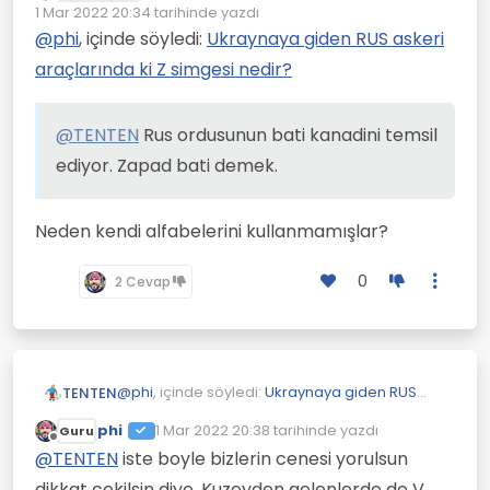
Çevrimdışı
1 Mar 2022 20:34
tarihinde yazdı
Son düzenleyen:
@
phi
, içinde söyledi:
Ukraynaya giden RUS askeri
araçlarında ki Z simgesi nedir?
@
TENTEN
Rus ordusunun bati kanadini temsil
ediyor. Zapad bati demek.
Neden kendi alfabelerini kullanmamışlar?
0
2 Cevap
@
phi
, içinde söyledi:
Ukraynaya giden RUS
TENTEN
askeri araçlarında ki Z simgesi nedir?
phi
1 Mar 2022 20:38
tarihinde yazdı
Guru
Son düzenleyen:
Çevrimdışı
@
TENTEN
Rus ordusunun bati kanadini
@
TENTEN
iste boyle bizlerin cenesi yorulsun
temsil ediyor. Zapad bati demek.
dikkat cekilsin diye. Kuzeyden gelenlerde de V