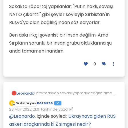
Sokakta röportaj yapılanlar: "Putin haklı, savaşı
NATO çıkarttı" gibi şeyler söyleyip Sırbistan'In
Rusya'ya olan bağlılığından söz ediyorlar.
Ben asla ırkçı şovenist bir insan değilim. Ama
Sırpların sorunlu bir insan grubu olduklarına şu
anda tamamen inandım.
0
Enformasyon savaşı yapmayacağım ama
Leonardo
L
şu anda Putin'in halen popüler olduğu tek
kereste
K
Ordinaryus
ülke Sırbistan.
Demin bir haber izledim: Araçalra Putin
Çevrimdışı
23 Mar 2022 21:01
tarihinde yazdı
posterleri asmışlar, DUvarlara Putin resmi
Son düzenleyen: kereste
boyamışlar.
Sokakta röportaj yapılanlar: "Putin haklı,
@
Leonardo
, içinde söyledi:
Ukraynaya giden RUS
savaşı NATO çıkarttı" gibi şeyler söyleyip
askeri araçlarında ki Z simgesi nedir?
Sırbistan'In Rusya'ya olan bağlılığından söz
Ben asla ırkçı şovenist bir insan değilim.