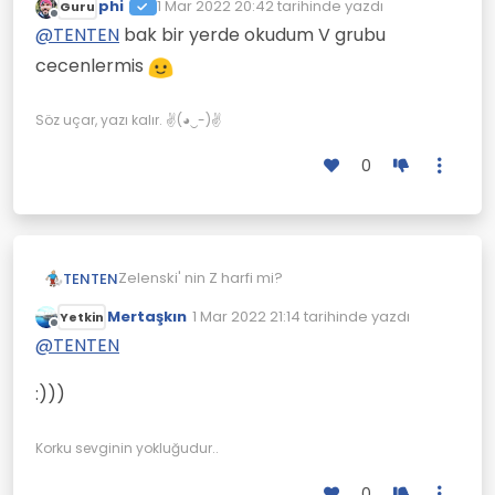
phi
1 Mar 2022 20:42
tarihinde yazdı
Guru
Son düzenleyen:
Çevrimdışı
@
TENTEN
Rus ordusunun bati kanadini
@
TENTEN
bak bir yerde okudum V grubu
temsil ediyor. Zapad bati demek.
cecenlermis
Neden kendi alfabelerini kullanmamışlar?
Söz uçar, yazı kalır. ✌(◕‿-)✌
0
Zelenski' nin Z harfi mi?
TENTEN
Mertaşkın
1 Mar 2022 21:14
tarihinde yazdı
Yetkin
Ama Rus alfabesinde Z simgesi yok.
Son düzenleyen:
Çevrimdışı
@
TENTEN
:)))
Korku sevginin yokluğudur..
0