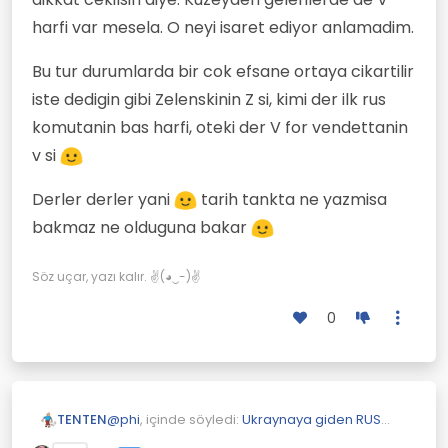
Neden kendi alfabelerini kullanmamışlar?
harfi var mesela. O neyi isaret ediyor anlamadim.
Bu tur durumlarda bir cok efsane ortaya cikartilir
iste dedigin gibi Zelenskinin Z si, kimi der ilk rus
komutanin bas harfi, oteki der V for vendettanin
v si
Derler derler yani
tarih tankta ne yazmisa
bakmaz ne olduguna bakar
Söz uçar, yazı kalır. ✌(◕‿-)✌
0
@
phi
, içinde söyledi:
Ukraynaya giden RUS
TENTEN
askeri araçlarında ki Z simgesi nedir?