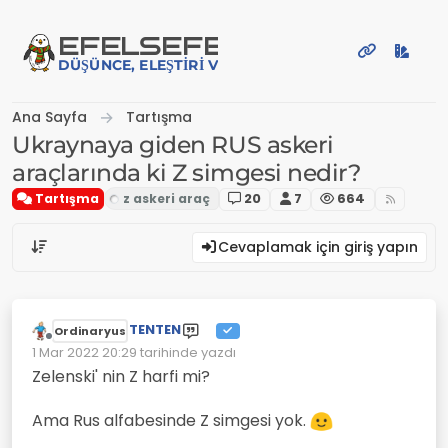
İçeriğe atla
EFE
LSEFE
DÜŞÜNCE, ELEŞTIRI VE PAYLAŞIM PLATFORMU
Ana Sayfa
Tartışma
Ukraynaya giden RUS askeri
araçlarında ki Z simgesi nedir?
Tartışma
20
7
664
Cevaplamak için giriş yapın
TENTEN
Ordinaryus
Çevrimdışı
1 Mar 2022 20:29
tarihinde yazdı
Son düzenleyen:
Zelenski' nin Z harfi mi?
Ama Rus alfabesinde Z simgesi yok.