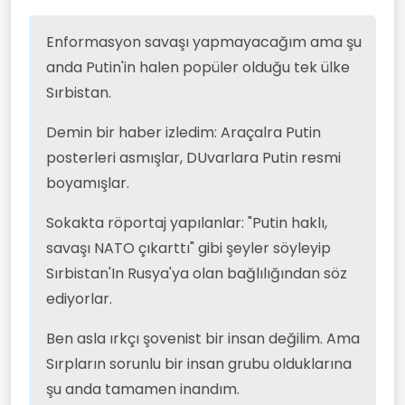
ediyorlar.
Ama Sırpların sorunlu bir insan grubu
olduklarına şu anda tamamen inandım.
Enformasyon savaşı yapmayacağım ama şu
anda Putin'in halen popüler olduğu tek ülke
Sırbistan.
Demin bir haber izledim: Araçalra Putin
posterleri asmışlar, DUvarlara Putin resmi
boyamışlar.
Sokakta röportaj yapılanlar: "Putin haklı,
savaşı NATO çıkarttı" gibi şeyler söyleyip
Sırbistan'In Rusya'ya olan bağlılığından söz
ediyorlar.
Ben asla ırkçı şovenist bir insan değilim. Ama
Sırpların sorunlu bir insan grubu olduklarına
şu anda tamamen inandım.