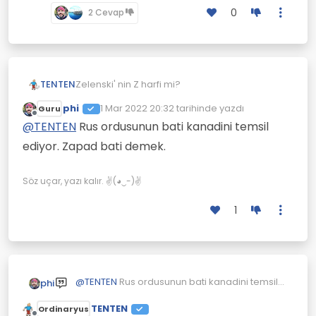
0
2 Cevap
Zelenski' nin Z harfi mi?
TENTEN
phi
1 Mar 2022 20:32
tarihinde yazdı
Guru
Ama Rus alfabesinde Z simgesi yok.
Son düzenleyen:
Çevrimdışı
@
TENTEN
Rus ordusunun bati kanadini temsil
ediyor. Zapad bati demek.
Söz uçar, yazı kalır. ✌(◕‿-)✌
1
@
TENTEN
Rus ordusunun bati kanadini temsil
phi
ediyor. Zapad bati demek.
TENTEN
Ordinaryus