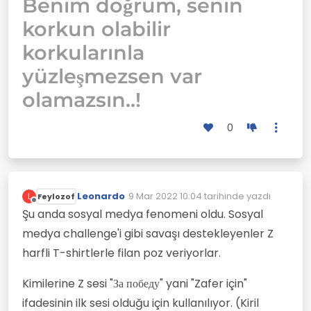
Benim doğrum, senin
korkun olabilir
korkularınla
yüzleşmezsen var
olamazsın..!
0
Leonardo
9 Mar 2022 10:04
tarihinde yazdı
L
Feylozof
Son düzenleyen:
Çevrimdışı
Şu anda sosyal medya fenomeni oldu. Sosyal
medya challenge'i gibi savaşı destekleyenler Z
harfli T-shirtlerle filan poz veriyorlar.
Kimilerine Z sesi "За победу" yani "Zafer için"
ifadesinin ilk sesi olduğu için kullanılıyor. (Kiril