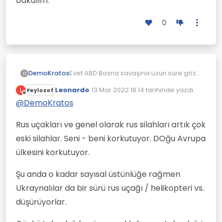
bakalım.
0
Evet ABD Bosna savaşına uzun süre göz
DemoKratos
D
yumdu ama sonunda Sırbistan'ın anasını
Leonardo
13 Mar 2022 18:14
tarihinde yazdı
L
Feylozof
ağlattı, mahvetti. Sırbistan'da vurulmadık
Ama tabii orası Sırbistan. Kolay hedef.
Son düzenleyen:
Çevrimdışı
köprü değil yol kavşağı kalmadı yani,
Rusya ise dev bir ülke. Dünyada Rus
@
DemoKratos
mahvetti, felç etti ve pes ettirdi.
uçağı düşürecek alemin kerizi bir tek kim
var biliyorsunuz. Hayır ABD hiç Rus uçağı
Rus uçakları ve genel olarak rus silahları artık çok
düşürmüş mü bir soruşturun bakalım.
eski silahlar. Seni - beni korkutuyor. DOğu Avrupa
ülkesini korkutuyor.
Şu anda o kadar sayısal üstünlüğe rağmen
Ukraynalılar da bir sürü rus uçağı / helikopteri vs.
düşürüyorlar.