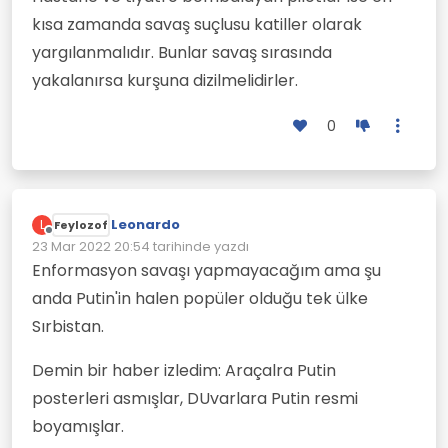
kısa zamanda savaş suçlusu katiller olarak
yargılanmalıdır. Bunlar savaş sırasında
yakalanırsa kurşuna dizilmelidirler.
0
Leonardo
L
Feylozof
Çevrimdışı
23 Mar 2022 20:54
tarihinde yazdı
Son düzenleyen:
Enformasyon savaşı yapmayacağım ama şu
anda Putin'in halen popüler olduğu tek ülke
Sırbistan.
Demin bir haber izledim: Araçalra Putin
posterleri asmışlar, DUvarlara Putin resmi
boyamışlar.