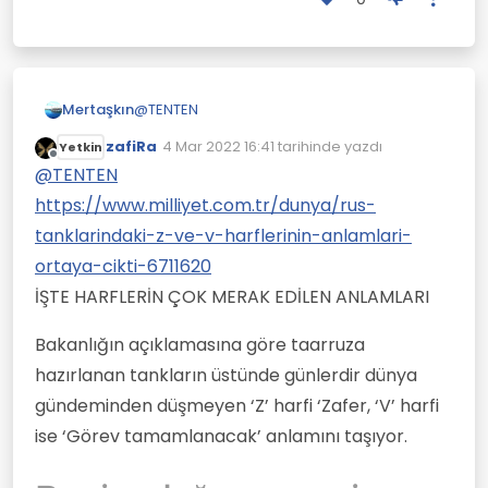
@
TENTEN
Mertaşkın
zafiRa
4 Mar 2022 16:41
tarihinde yazdı
Yetkin
:)))
Son düzenleyen:
Çevrimdışı
@
TENTEN
https://www.milliyet.com.tr/dunya/rus-
tanklarindaki-z-ve-v-harflerinin-anlamlari-
ortaya-cikti-6711620
İŞTE HARFLERİN ÇOK MERAK EDİLEN ANLAMLARI
Bakanlığın açıklamasına göre taarruza
hazırlanan tankların üstünde günlerdir dünya
gündeminden düşmeyen ‘Z’ harfi ‘Zafer, ‘V’ harfi
ise ‘Görev tamamlanacak’ anlamını taşıyor.