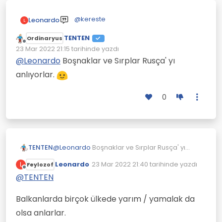
@
kereste
Leonardo
L
TENTEN
Ben değerli Sıprlar yok
Ordinaryus
Çevrimdışı
Da bugün itibariyle genelleme olarak
demiyorum.
23 Mar 2022 21:15
tarihinde yazdı
Son düzenleyen:
sevmemeye başladım.
@
Leonardo
Boşnaklar ve Sırplar Rusça' yı
Bosna olayının insanlıkla alakası yoktu.
anlıyorlar.
Bu yaptıklarının da insanlıkla alakası
yok.
Tarihten gelen bir .nelikleri var bence
bunların
0
TENTEN
@
Leonardo
Boşnaklar ve Sırplar Rusça' yı
anlıyorlar.
Leonardo
23 Mar 2022 21:40
tarihinde yazdı
L
Feylozof
Son düzenleyen:
Çevrimdışı
@
TENTEN
Balkanlarda birçok ülkede yarım / yamalak da
olsa anlarlar.