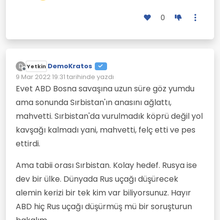
0
DemoKratos
D
Yetkin
Çevrimdışı
9 Mar 2022 19:31
tarihinde yazdı
Son düzenleyen:
Evet ABD Bosna savaşına uzun süre göz yumdu
ama sonunda Sırbistan'ın anasını ağlattı,
mahvetti. Sırbistan'da vurulmadık köprü değil yol
kavşağı kalmadı yani, mahvetti, felç etti ve pes
ettirdi.
Ama tabii orası Sırbistan. Kolay hedef. Rusya ise
dev bir ülke. Dünyada Rus uçağı düşürecek
alemin kerizi bir tek kim var biliyorsunuz. Hayır
ABD hiç Rus uçağı düşürmüş mü bir soruşturun