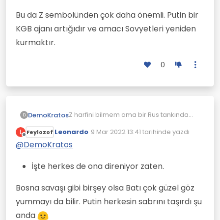
Bu da Z sembolünden çok daha önemli. Putin bir
KGB ajanı artığıdır ve amacı Sovyetleri yeniden
kurmaktır.
0
Z harfini bilmem ama bir Rus tankında
DemoKratos
D
Sovyet bayrağı asılı olduğu apaçık
Leonardo
9 Mar 2022 13:41
tarihinde yazdı
L
Feylozof
görüntülendi.
Bu da Z sembolünden çok daha önemli.
Son düzenleyen:
Çevrimdışı
Putin bir KGB ajanı artığıdır ve amacı
@
DemoKratos
Sovyetleri yeniden kurmaktır.
İşte herkes de ona direniyor zaten.
Bosna savaşı gibi birşey olsa Batı çok güzel göz
yummayı da bilir. Putin herkesin sabrını taşırdı şu
anda