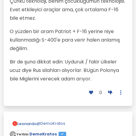
Çünkü teknoloji, benim çocukluğumun teknolojisi.
Evet etkileyici araçlar ama, çok ortalama F-16
bile etmez.
O yüzden bir aram Patriot + F-16 yerine niye
kullanmadığı S-400'e para verir halen anlamış
değilim.
Bir de şuna dikkat edin: Uyduruk / fakir ülkeler
ucuz diye Rus silahları alıyorlar. BUgün Polonya
bile Miglerini verecek adam arıyor.
0
@
DemoKratos
Leonardo
L
DemoKratos
D
Yetkin
Rus uçakları ve genel olarak rus silahları