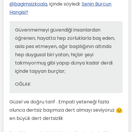
Çevrimdışı
göründüğü gibi olan, ne bir eksik ne de
Güvenmemeyi güvendiği insanlardan
TERAZİ
@
bagimsizkoala
, içinde söyledi:
Senin Burcun
bir fazla olan, kimseyi küçük
öğrenen, hayatta hep zorluklarla baş
KOVA
Hangisi?
düşürmeyen güzel kalpli burçlar;
eden, asla pes etmeyen, ağır
BALIK
OĞLAK
başlılığının altında hep duygusal biri
Herkesten uzaklaşan, yalnızlığı seven,
BOĞA
yatan, hiçbir şeyi takmıyormuş gibi
kimseyle işi olmayan, duvarlarla
YENGEÇ
Güvenmemeyi güvendiği insanlardan
yapıp dünya kadar derdi içinde
anlaşan, insanları tanıdıkça
BAŞAK
AKREP
taşıyan burçlar;
yalnızlaşan, çok zeki olan ama belli
KOÇ
öğrenen, hayatta hep zorluklarla baş eden,
etmeyen, kimseyi üzmemeye çalışan
İKİZLER
asla pes etmeyen, ağır başlılığının altında
burçlar;
YAY
hep duygusal biri yatan, hiçbir şeyi
takmıyormuş gibi yapıp dünya kadar derdi
içinde taşıyan burçlar;
OĞLAK
Güzel ve doğru tarif . Empati yeteneği fazla
olunca dertsiz başımıza dert almayı seviyoruz
en büyük dert dertsizlik