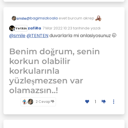
etmeyen, kimseyi üzmemeye çalışan
İKİZLER
burçlar;
YAY
@
bagimsizkoala
evet burcum akrep
smile
zafiRa
7 Mar 2022 10:23
tarihinde yazdı
Yetkin
Son düzenleyen:
Çevrimdışı
@
smile
@
TENTEN
duvarlarla mi anlasiyosunuz 🤭
Benim doğrum, senin
korkun olabilir
korkularınla
yüzleşmezsen var
olamazsın..!
1
2 Cevap