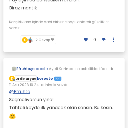
Biraz mantık
Karışıklıkların içinde dahi birbirine bağlı anlamlı güzellikler
vardır.
0
K
2 Cevap
Efruhte
@
kereste
Ayeti Kerimenin kastettikleri farklıdır.
Paylaşımda bahsedilen farklıdır.
kereste
K
Ordinaryus
Biraz mantık
Çevrimdışı
11 Ara 2023 19:24
tarihinde yazdı
Son düzenleyen:
@
Efruhte
Saçmalıyorsun yine!
Tahtalı köyde ilk yanacak olan sensin. Bu kesin.