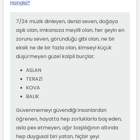
Hangisi?
başlılığının altında hep duygusal biri
Herkesten uzaklaşan, yalnızlığı seven,
BOĞA
yatan, hiçbir şeyi takmıyormuş gibi
kimseyle işi olmayan, duvarlarla
YENGEÇ
yapıp dünya kadar derdi içinde
anlaşan, insanları tanıdıkça
BAŞAK
AKREP
7/24 müzik dinleyen, denizi seven, doğaya
taşıyan burçlar;
yalnızlaşan, çok zeki olan ama belli
KOÇ
etmeyen, kimseyi üzmemeye çalışan
İKİZLER
aşık olan, imkansıza meyilli olan, her şeyin en
burçlar;
YAY
zorunu seven, göründüğü gibi olan, ne bir
eksik ne de bir fazla olan, kimseyi küçük
düşürmeyen güzel kalpli burçlar;
ASLAN
TERAZİ
KOVA
BALIK
Güvenmemeyi güvendiği insanlardan
öğrenen, hayatta hep zorluklarla baş eden,
asla pes etmeyen, ağır başlılığının altında
hep duygusal biri yatan, hiçbir şeyi