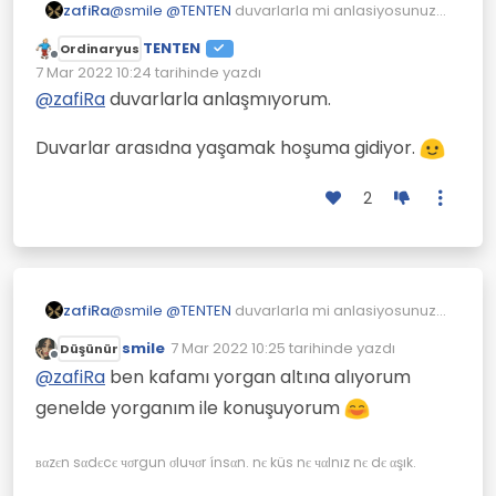
zafiRa
@
smile
@
TENTEN
duvarlarla mi anlasiyosunuz
🤭
TENTEN
Ordinaryus
Çevrimdışı
7 Mar 2022 10:24
tarihinde yazdı
Son düzenleyen:
@
zafiRa
duvarlarla anlaşmıyorum.
Duvarlar arasıdna yaşamak hoşuma gidiyor.
2
zafiRa
@
smile
@
TENTEN
duvarlarla mi anlasiyosunuz
🤭
smile
7 Mar 2022 10:25
tarihinde yazdı
Düşünür
Son düzenleyen:
Çevrimdışı
@
zafiRa
ben kafamı yorgan altına alıyorum
genelde yorganım ile konuşuyorum
вαzєn sαdєcє чσrgun σluчσr ínsαn. nє küs nє чαlnız nє dє αşık.