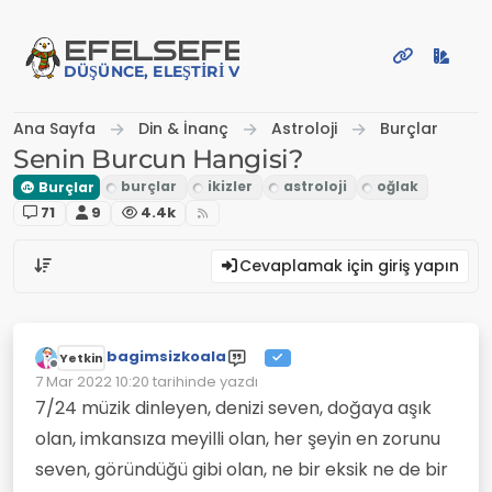
İçeriğe atla
EFE
LSEFE
DÜŞÜNCE, ELEŞTIRI VE PAYLAŞIM PLATFORMU
Ana Sayfa
Din & İnanç
Astroloji
Burçlar
Senin Burcun Hangisi?
Burçlar
71
9
4.4k
Cevaplamak için giriş yapın
bagimsizkoala
Yetkin
Çevrimdışı
7 Mar 2022 10:20
tarihinde yazdı
Son düzenleyen:
7/24 müzik dinleyen, denizi seven, doğaya aşık
olan, imkansıza meyilli olan, her şeyin en zorunu
seven, göründüğü gibi olan, ne bir eksik ne de bir