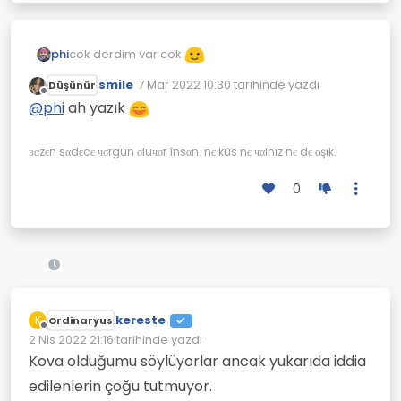
etmeyen, kimseyi üzmemeye çalışan
İKİZLER
burçlar;
YAY
cok derdim var cok
phi
smile
7 Mar 2022 10:30
tarihinde yazdı
Düşünür
Son düzenleyen:
Çevrimdışı
@
phi
ah yazık
вαzєn sαdєcє чσrgun σluчσr ínsαn. nє küs nє чαlnız nє dє αşık.
0
kereste
K
Ordinaryus
Çevrimdışı
2 Nis 2022 21:16
tarihinde yazdı
Son düzenleyen:
Kova olduğumu söylüyorlar ancak yukarıda iddia
edilenlerin çoğu tutmuyor.