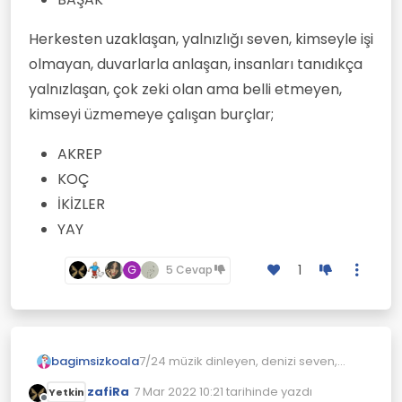
Herkesten uzaklaşan, yalnızlığı seven, kimseyle işi
olmayan, duvarlarla anlaşan, insanları tanıdıkça
yalnızlaşan, çok zeki olan ama belli etmeyen,
kimseyi üzmemeye çalışan burçlar;
AKREP
KOÇ
İKİZLER
YAY
1
G
5 Cevap
7/24 müzik dinleyen, denizi seven,
bagimsizkoala
doğaya aşık olan, imkansıza meyilli
zafiRa
7 Mar 2022 10:21
tarihinde yazdı
Yetkin
olan, her şeyin en zorunu seven,
ASLAN
Son düzenleyen: