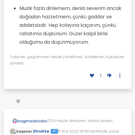
Muzik fazla dinlemem, denizi severim ancak
doğadan hazzetmem, çünkü gaddar ve
adaletsizdir. Hep kolayına kaçarım, çünkü
rahatıma düşkünüm. Güzel kalpli birisi
olduğumu da düşünmüyorum.
Turpinen, şalgaminen devlet yönetilmez. Adaletinen, hukukinen
yönetilir.
1
7/24 müzik dinleyen, denizi seven,
bagimsizkoala
doğaya aşık olan, imkansıza meyilli
Efruhte
11 Ara 2023 19:00
tarihinde yazdı
Düşünür
olan, her şeyin en zorunu seven,
ASLAN
Son düzenleyen: