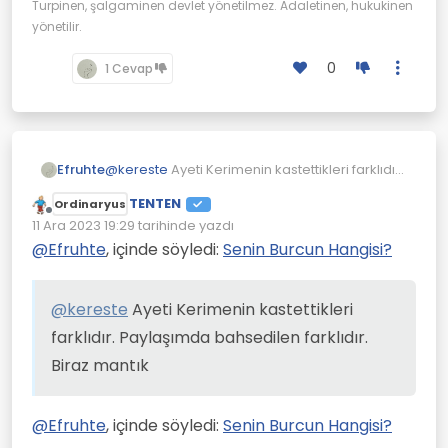
Turpinen, şalgaminen devlet yönetilmez. Adaletinen, hukukinen
yönetilir.
0
1 Cevap
Efruhte
@
kereste
Ayeti Kerimenin kastettikleri farklıdır.
Paylaşımda bahsedilen farklıdır.
TENTEN
Ordinaryus
Biraz mantık
Çevrimdışı
11 Ara 2023 19:29
tarihinde yazdı
Son düzenleyen:
@
Efruhte
, içinde söyledi:
Senin Burcun Hangisi?
@
kereste
Ayeti Kerimenin kastettikleri
farklıdır. Paylaşımda bahsedilen farklıdır.
Biraz mantık
@
Efruhte
, içinde söyledi:
Senin Burcun Hangisi?