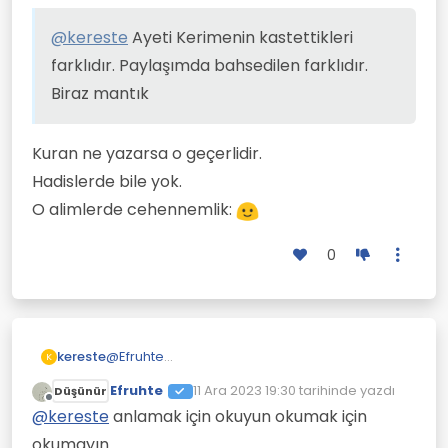
@
kereste
Ayeti Kerimenin kastettikleri
farklıdır. Paylaşımda bahsedilen farklıdır.
Biraz mantık
Kuran ne yazarsa o geçerlidir.
Hadislerde bile yok.
O alimlerde cehennemlik:
0
kereste
@
Efruhte
K
Saçmalıyorsun yine!
Efruhte
11 Ara 2023 19:30
tarihinde yazdı
Düşünür
Tahtalı köyde ilk yanacak olan sensin. Bu
Son düzenleyen:
Çevrimdışı
kesin.
@
kereste
anlamak için okuyun okumak için
okumayın