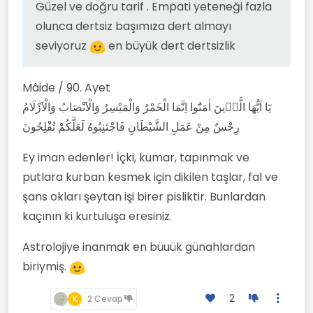
Güzel ve doğru tarif . Empati yeteneği fazla
olunca dertsiz başımıza dert almayı
seviyoruz
en büyük dert dertsizlik
Mâide / 90. Ayet
يَٓا اَيُّهَا الَّذ۪ينَ اٰمَنُٓوا اِنَّمَا الْخَمْرُ وَالْمَيْسِرُ وَالْاَنْصَابُ وَالْاَزْلَامُ
رِجْسٌ مِنْ عَمَلِ الشَّيْطَانِ فَاجْتَنِبُوهُ لَعَلَّكُمْ تُفْلِحُونَ
Ey iman edenler! İçki, kumar, tapınmak ve
putlara kurban kesmek için dikilen taşlar, fal ve
şans okları şeytan işi birer pisliktir. Bunlardan
kaçının ki kurtuluşa eresiniz.
Astrolojiye inanmak en büuük günahlardan
biriymiş.
2
K
2 Cevap