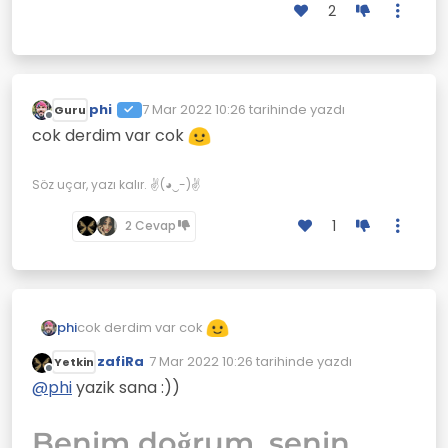
2
phi
7 Mar 2022 10:26
tarihinde yazdı
Guru
Son düzenleyen:
Çevrimdışı
cok derdim var cok
Söz uçar, yazı kalır. ✌(◕‿-)✌
1
2 Cevap
cok derdim var cok
phi
zafiRa
7 Mar 2022 10:26
tarihinde yazdı
Yetkin
Son düzenleyen:
Çevrimdışı
@
phi
yazik sana :))
Benim doğrum, senin