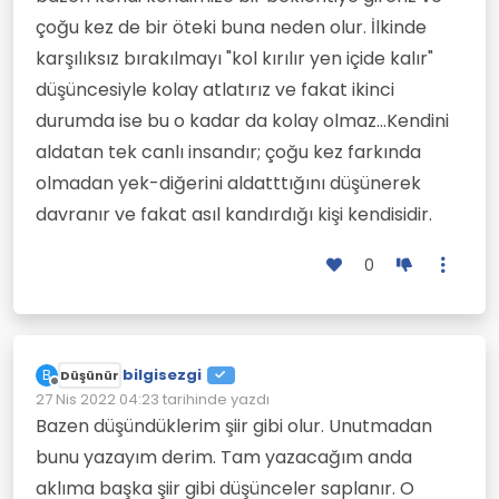
çoğu kez de bir öteki buna neden olur. İlkinde
karşılıksız bırakılmayı "kol kırılır yen içide kalır"
düşüncesiyle kolay atlatırız ve fakat ikinci
durumda ise bu o kadar da kolay olmaz...Kendini
aldatan tek canlı insandır; çoğu kez farkında
olmadan yek-diğerini aldatttığını düşünerek
davranır ve fakat asıl kandırdığı kişi kendisidir.
0
bilgisezgi
B
Düşünür
Çevrimdışı
27 Nis 2022 04:23
tarihinde yazdı
Son düzenleyen:
Bazen düşündüklerim şiir gibi olur. Unutmadan
bunu yazayım derim. Tam yazacağım anda
aklıma başka şiir gibi düşünceler saplanır. O