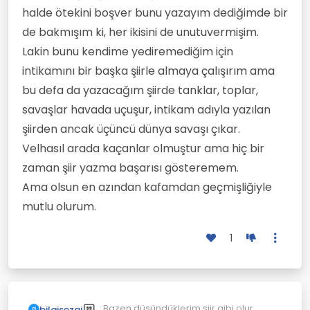
halde ötekini boşver bunu yazayım dediğimde bir
de bakmışım ki, her ikisini de unutuvermişim.
Lakin bunu kendime yediremediğim için
intikamını bir başka şiirle almaya çalışırım ama
bu defa da yazacağım şiirde tanklar, toplar,
savaşlar havada uçuşur, intikam adıyla yazılan
şiirden ancak üçüncü dünya savaşı çıkar.
Velhasıl arada kaçanlar olmuştur ama hiç bir
zaman şiir yazma başarısı gösteremem.
Ama olsun en azından kafamdan geçmişliğiyle
mutlu olurum.
1
Bazen düşündüklerim şiir gibi olur.
bilgisezgi
B