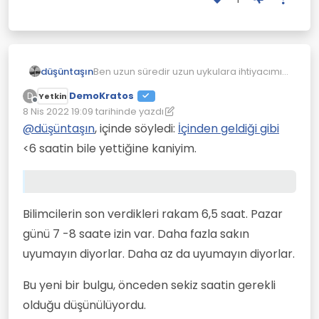
düşüntaşın
Ben uzun süredir uzun uykulara ihtiyacımın
olduğunu sanmışımdır. Sonradan fark
DemoKratos
D
Yetkin
ettim ki meşgul insanın uykusu gelmiyor.
Çevrimdışı
8 Nis 2022 19:09
tarihinde yazdı
Belki kişiye göre değişiyordur ama 6
Son düzenleyen: DemoKratos
4 Ağu 2022 19:10
saatin bile yettiğine kaniyim.
@
düşüntaşın
, içinde söyledi:
İçinden geldiği gibi
<6 saatin bile yettiğine kaniyim.
Bilimcilerin son verdikleri rakam 6,5 saat. Pazar
günü 7 -8 saate izin var. Daha fazla sakın
uyumayın diyorlar. Daha az da uyumayın diyorlar.
Bu yeni bir bulgu, önceden sekiz saatin gerekli
olduğu düşünülüyordu.