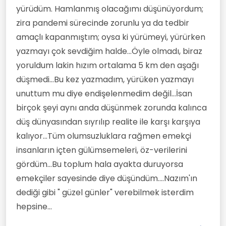
yürüdüm. Hamlanmış olacağımı düşünüyordum;
zira pandemi sürecinde zorunlu ya da tedbir
amaçlı kapanmıştım; oysa ki yürümeyi, yürürken
yazmayı çok sevdiğim halde...Öyle olmadı, biraz
yoruldum lakin hızım ortalama 5 km den aşağı
düşmedi...Bu kez yazmadım, yürüken yazmayı
unuttum mu diye endişelenmedim değil...İsan
birçok şeyi aynı anda düşünmek zorunda kalınca
düş dünyasından sıyrılıp realite ile karşı karşıya
kalıyor...Tüm olumsuzluklara rağmen emekçi
insanların içten gülümsemeleri, öz-verilerini
gördüm...Bu toplum hala ayakta duruyorsa
emekçiler sayesinde diye düşündüm....Nazım'ın
dediği gibi " güzel günler" verebilmek isterdim
hepsine...