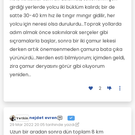
girdiği yerlerde yolcu iki büklüm kalırdı; bir de
satte 30-40 km hız ile tıngır mıngır gidilir, her
yolcu için neresi olsa durulurdu...Toprak yollarda
adım almak önce sakınılarak serçeler gibi
sıçramalarla başlar, sonra bir iki çamur lekesi
derken artık önemsenmeden çamura bata çıka
yürünürdü...Nerden esti bilmiyorum; içimden geldi,
zira çamur deryasını görür gibi oluyorum
yeniden...
2
nejdet evren
Yetkin
Çevrimdışı
29 Mar 2022 20:05
tarihinde yazdı
Son düzenleyen: nejdet evren
Uzun bir aradan sonra dün toplam 8 km