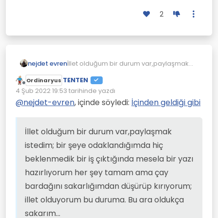
2
nejdet evren
İllet olduğum bir durum var,paylaşmak
istedim; bir şeye odaklandığımda hiç
TENTEN
Ordinaryus
beklenmedik bir iş çıktığında mesela bir
Çevrimdışı
4 Şub 2022 19:53
tarihinde yazdı
yazı hazırlıyorum her şey tamam ama
Son düzenleyen:
çay bardağını sakarlığımdan düşürüp
@
nejdet-evren
, içinde söyledi:
İçinden geldiği gibi
kırıyorum; illet olduyorum bu duruma. Bu
ara oldukça sakarım...
İllet olduğum bir durum var,paylaşmak
istedim; bir şeye odaklandığımda hiç
beklenmedik bir iş çıktığında mesela bir yazı
hazırlıyorum her şey tamam ama çay
bardağını sakarlığımdan düşürüp kırıyorum;
illet olduyorum bu duruma. Bu ara oldukça
sakarım...