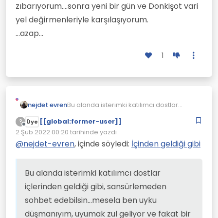
zıbarıyorum....sonra yeni bir gün ve Donkişot vari
yel değirmenleriyle karşılaşıyorum.
...azap...
1
nejdet evren
Bu alanda isterimki katılımcı dostlar
içlerinden geldiği gibi, sansürlemeden
[[global:former-user]]
?
Üye
sohbet edebilsin...mesela ben uyku
Çevrimdışı
2 Şub 2022 00:20
tarihinde yazdı
düşmanıyım, uyumak zul geliyor ve fakat
Son düzenleyen:
bir zaman sonra yenik düşüp
@
nejdet-evren
, içinde söyledi:
İçinden geldiği gibi
zıbarıyorum....sonra yeni bir gün ve
Donkişot vari yel değirmenleriyle
karşılaşıyorum.
Bu alanda isterimki katılımcı dostlar
...azap...
içlerinden geldiği gibi, sansürlemeden
sohbet edebilsin...mesela ben uyku
düşmanıyım, uyumak zul geliyor ve fakat bir