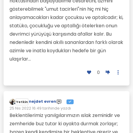
noktasından başlayabilme cesaretini, azmini
gösterebilmek "umut tacirleri"nin hiç mi hiç
anlayamacakları kadar çocuksu ve aptalcadır; ki,
statüko, çocukluğu ve aptallığı ötelerken onun
devrimci yürüyüşü karşısında afallar kalır. Bu
nedenledir kendini akıllı sananlardan farklı olarak
azimle ve inatla koydukları hedefe bir gün
ulaşırlar...
0
nejdet evren
Yetkin
Çevrimdışı
25 Nis 2022 16:49
tarihinde yazdı
Son düzenleyen:
Beklentilerimiz yanılgılarımızın ıslak zeminidir ve
zemheride buz tutar ki ayakta durmak zorlaşır;
bazen kendi kendimize bir beklentiye gireriz ve