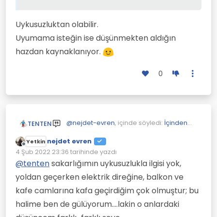
Uykusuzluktan olabilir.
Uyumama isteğin ise düşünmekten aldığın
hazdan kaynaklanıyor.
0
@
nejdet-evren
, içinde söyledi:
İçinden
TENTEN
geldiği gibi
nejdet evren
Yetkin
Çevrimdışı
İllet olduğum bir durum
4 Şub 2022 23:36
tarihinde yazdı
Son düzenleyen:
var,paylaşmak istedim; bir şeye
@
tenten
sakarlığımın uykusuzlukla ilgisi yok,
Uykusuzluktan olabilir.
odaklandığımda hiç beklenmedik
Uyumama isteğin ise düşünmekten
yoldan geçerken elektrik direğine, balkon ve
bir iş çıktığında mesela bir yazı
aldığın hazdan kaynaklanıyor.
hazırlıyorum her şey tamam ama
kafe camlarına kafa geçirdiğim çok olmuştur; bu
çay bardağını sakarlığımdan
halime ben de gülüyorum....lakin o anlardaki
düşürüp kırıyorum; illet olduyorum
bu duruma. Bu ara oldukça