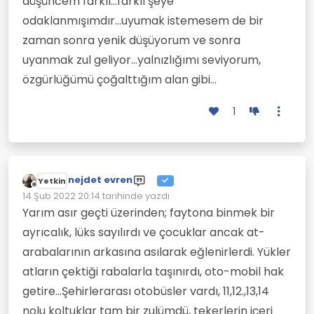
düşüncem farklı...farklı şeye
sakarım...
odaklanmışımdır...uyumak istemesem de bir
zaman sonra yenik düşüyorum ve sonra
uyanmak zul geliyor...yalnızlığımı seviyorum,
özgürlüğümü çoğalttığım alan gibi...
1
nejdet evren
Yetkin
Çevrimdışı
14 Şub 2022 20:14
tarihinde yazdı
Son düzenleyen:
Yarım asır geçti üzerinden; faytona binmek bir
ayrıcalık, lüks sayılırdı ve çocuklar ancak at-
arabalarının arkasına asılarak eğlenirlerdi. Yükler
atların çektiği rabalarla taşınırdı, oto-mobil hak
getire...Şehirlerarası otobüsler vardı, 11,12.,13,14
nolu koltuklar tam bir zulümdü, tekerlerin içeri