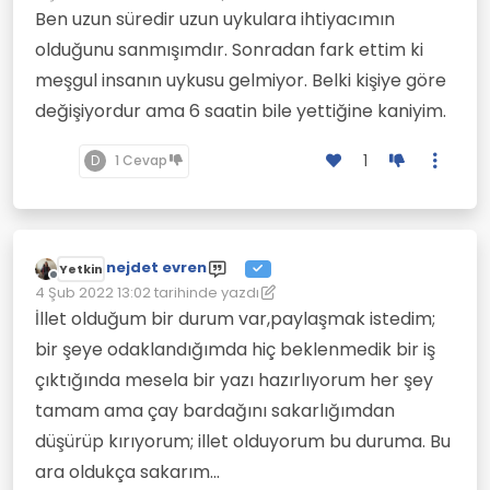
Son düzenleyen:
Ben uzun süredir uzun uykulara ihtiyacımın
olduğunu sanmışımdır. Sonradan fark ettim ki
meşgul insanın uykusu gelmiyor. Belki kişiye göre
değişiyordur ama 6 saatin bile yettiğine kaniyim.
1
D
1 Cevap
nejdet evren
Yetkin
Çevrimdışı
4 Şub 2022 13:02
tarihinde yazdı
Son düzenleyen: nejdet evren
2 Nis 2022 13:02
İllet olduğum bir durum var,paylaşmak istedim;
bir şeye odaklandığımda hiç beklenmedik bir iş
çıktığında mesela bir yazı hazırlıyorum her şey
tamam ama çay bardağını sakarlığımdan
düşürüp kırıyorum; illet olduyorum bu duruma. Bu
ara oldukça sakarım...