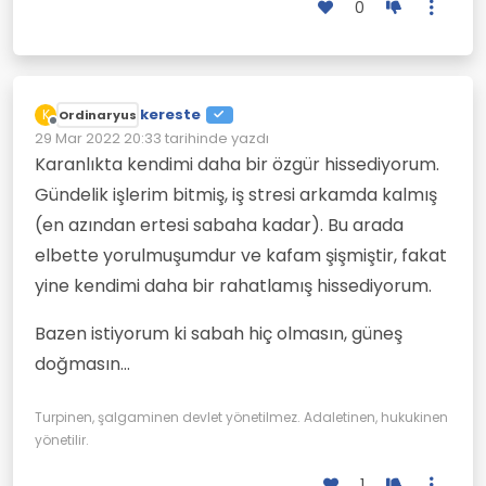
0
kereste
K
Ordinaryus
Çevrimdışı
29 Mar 2022 20:33
tarihinde yazdı
Son düzenleyen:
Karanlıkta kendimi daha bir özgür hissediyorum.
Gündelik işlerim bitmiş, iş stresi arkamda kalmış
(en azından ertesi sabaha kadar). Bu arada
elbette yorulmuşumdur ve kafam şişmiştir, fakat
yine kendimi daha bir rahatlamış hissediyorum.
Bazen istiyorum ki sabah hiç olmasın, güneş
doğmasın...
Turpinen, şalgaminen devlet yönetilmez. Adaletinen, hukukinen
yönetilir.
1