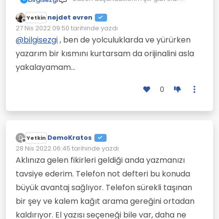
Unutmadan bunu yazayım derim. Tam
nejdet evren
yazacağım anda aklıma başka şiir gibi
Yetkin
Çevrimdışı
düşünceler saplanır. O halde ötekini
27 Nis 2022 09:50
tarihinde yazdı
Son düzenleyen:
boşver bunu yazayım dediğimde bir de
@
bilgisezgi
, ben de yolculuklarda ve yürürken
bakmışım ki, her ikisini de
yazarım bir kısmını kurtarsam da orijinalini asla
unutuvermişim. Lakin bunu kendime
yediremediğim için intikamını bir başka
yakalayamam...
şiirle almaya çalışırım ama bu defa da
yazacağım şiirde tanklar, toplar,
0
savaşlar havada uçuşur, intikam adıyla
yazılan şiirden ancak üçüncü dünya
savaşı çıkar.
Velhasıl arada kaçanlar olmuştur ama
hiç bir zaman şiir yazma başarısı
DemoKratos
D
gösteremem.
Yetkin
Çevrimdışı
Ama olsun en azından kafamdan
28 Nis 2022 06:45
tarihinde yazdı
Son düzenleyen:
geçmişliğiyle mutlu olurum.
Aklınıza gelen fikirleri geldiği anda yazmanızı
tavsiye ederim. Telefon not defteri bu konuda
büyük avantaj sağlıyor. Telefon sürekli taşınan
bir şey ve kalem kağıt arama gereğini ortadan
kaldırıyor. El yazısı seçeneği bile var, daha ne