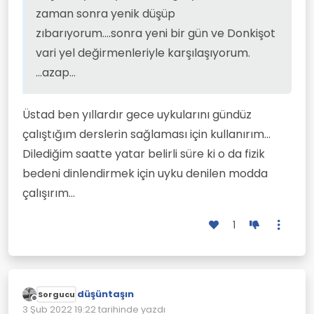
zaman sonra yenik düşüp
zıbarıyorum....sonra yeni bir gün ve Donkişot
vari yel değirmenleriyle karşılaşıyorum.
...azap...
Üstad ben yıllardır gece uykularını gündüz
çalıştığım derslerin sağlaması için kullanırım...
Dilediğim saatte yatar belirli süre ki o da fizik
bedeni dinlendirmek için uyku denilen modda
çalışırım...
1
düşüntaşın
Sorgucu
Çevrimdışı
3 Şub 2022 19:22
tarihinde yazdı