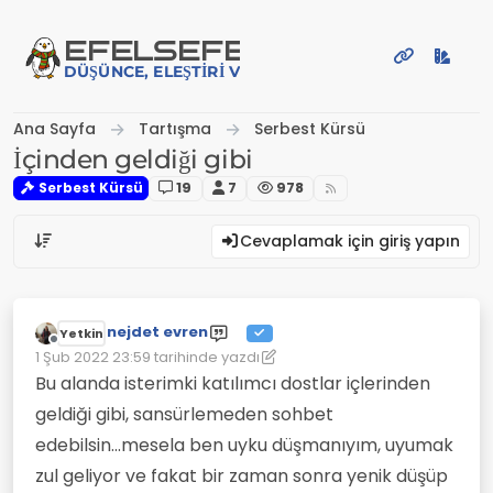
İçeriğe atla
EFE
LSEFE
DÜŞÜNCE, ELEŞTIRI VE PAYLAŞIM PLATFORMU
Ana Sayfa
Tartışma
Serbest Kürsü
İçinden geldiği gibi
Serbest Kürsü
19
7
978
Cevaplamak için giriş yapın
nejdet evren
Yetkin
Çevrimdışı
1 Şub 2022 23:59
tarihinde yazdı
Son düzenleyen: nejdet evren
2 Oca 2022 23:59
Bu alanda isterimki katılımcı dostlar içlerinden
geldiği gibi, sansürlemeden sohbet
edebilsin...mesela ben uyku düşmanıyım, uyumak
zul geliyor ve fakat bir zaman sonra yenik düşüp