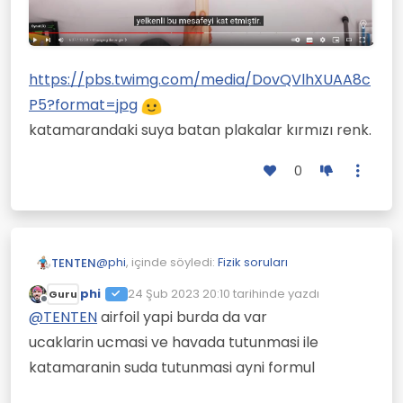
https://pbs.twimg.com/media/DovQVlhXUAA8c
P5?format=jpg
katamarandaki suya batan plakalar kırmızı renk.
0
@
phi
, içinde söyledi:
Fizik soruları
TENTEN
phi
24 Şub 2023 20:10
tarihinde yazdı
Guru
Son düzenleyen:
Çevrimdışı
@
TENTEN
burada hesaba katilmayan
@
TENTEN
airfoil yapi burda da var
suyun kaldirma kuvveti, suyun surtunme
ucaklarin ucmasi ve havada tutunmasi ile
katsayisinin azligi ve dalga boyunun itme
kuvvetidir
katamaranin suda tutunmasi ayni formul