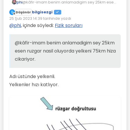
phi
@kâfir-imam benim anlamadigim sey 25km esen
katamarandaki suya batan plakalar kırmızı
ruzgar nasil oluyorda yelkeni 75km hiza cikariyor.
renk.
bilgisezgi
B
Düşünür
Çevrimdışı
25 Şub 2023 14:39
tarihinde yazdı
Son düzenleyen:
@
phi
, içinde söyledi:
Fizik soruları
@kâfir-imam benim anlamadigim sey 25km
esen ruzgar nasil oluyorda yelkeni 75km hiza
cikariyor.
Adı üstünde yelkenli.
Yelkenler hızı katlıyor.