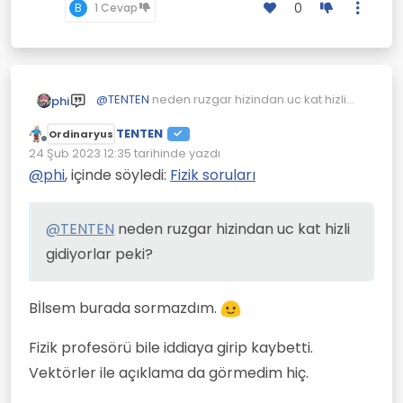
0
B
1 Cevap
@
TENTEN
neden ruzgar hizindan uc kat hizli
phi
gidiyorlar peki?
TENTEN
Ordinaryus
Çevrimdışı
24 Şub 2023 12:35
tarihinde yazdı
Son düzenleyen:
@
phi
, içinde söyledi:
Fizik soruları
@
TENTEN
neden ruzgar hizindan uc kat hizli
gidiyorlar peki?
Bİlsem burada sormazdım.
Fizik profesörü bile iddiaya girip kaybetti.
Vektörler ile açıklama da görmedim hiç.