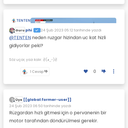
TENTEN
phi
24 Şub 2023 05:12
tarihinde yazdı
Guru
Son düzenleyen:
Çevrimdışı
@
TENTEN
neden ruzgar hizindan uc kat hizli
gidiyorlar peki?
Söz uçar, yazı kalır. ✌(◕‿-)✌
0
1 Cevap
Katamaran tipi bu yelkenlilerde rüzgar hızının
üçkatı hızda gidiyorlar.
[[global:former-user]]
?
Üye
Çevrimdışı
24 Şub 2023 06:50
tarihinde yazdı
Son düzenleyen:
Rüzgardan hızlı gitmesi için o pervanenin bir
motor tarafından döndürülmesi gerekir.