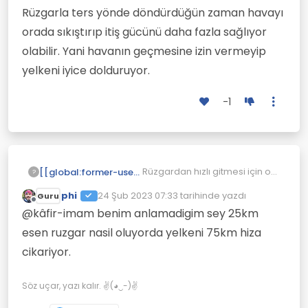
Rüzgarla ters yönde döndürdüğün zaman havayı
orada sıkıştırıp itiş gücünü daha fazla sağlıyor
olabilir. Yani havanın geçmesine izin vermeyip
yelkeni iyice dolduruyor.
-1
Rüzgardan hızlı gitmesi için o
[[global:former-user]]
?
pervanenin bir motor
phi
24 Şub 2023 07:33
tarihinde yazdı
Guru
tarafından döndürülmesi
Rüzgarla ters yönde
Son düzenleyen:
Çevrimdışı
gerekir.
döndürdüğün zaman havayı
@kâfir-imam benim anlamadigim sey 25km
orada sıkıştırıp itiş gücünü
esen ruzgar nasil oluyorda yelkeni 75km hiza
daha fazla sağlıyor olabilir.
cikariyor.
Yani havanın geçmesine izin
vermeyip yelkeni iyice
dolduruyor.
Söz uçar, yazı kalır. ✌(◕‿-)✌