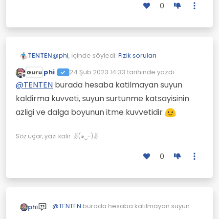
0
@
phi
, içinde söyledi:
Fizik soruları
TENTEN
phi
24 Şub 2023 14:33
tarihinde yazdı
Guru
Son düzenleyen:
Çevrimdışı
@
TENTEN
neden ruzgar hizindan uc kat
@
TENTEN
burada hesaba katilmayan suyun
hizli gidiyorlar peki?
kaldirma kuvveti, suyun surtunme katsayisinin
Bİlsem burada sormazdım.
azligi ve dalga boyunun itme kuvvetidir
Fizik profesörü bile iddiaya girip kaybetti.
Vektörler ile açıklama da görmedim hiç.
Söz uçar, yazı kalır. ✌(◕‿-)✌
0
@
TENTEN
burada hesaba katilmayan suyun
phi
kaldirma kuvveti, suyun surtunme katsayisinin