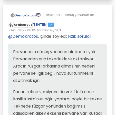
Pervanenin dönüş yönünün bir
DemoKratos
D
önemi yok. Pervaneden güç
TENTEN
tekerleklere aktarılıyor. Aracın
Bunun tekne versiyonu da var. Ünlü
Ordinaryus
Çevrimdışı
rüzgarı arkasına almasının nedeni
deniz kaşifi Kusto'nun oğlu yaptırdı
7 Ağu 2022 08:05
tarihinde yazdı
Son düzenleyen:
pervane ile ilgili değil, hava
böyle bir tekne. Teknede rüzgar
Tasarım çok beğenildi ve seri
@
DemoKratos
, içinde söyledi:
Fizik soruları
sürtünmesini azaltmak için.
yönünden bağımsız çalışabilen
üretimi planlandı ama yaygın üretim
dikey eksenli pervane var. Rüzgar
duymadım. İmkanım olsa yapmak
ne yönden eserse essin pervane
isteyeceğim bir proje. Böyle
Pervanenin dönüş yönünün bir önemi yok.
dönüyor ve gücü su pervanesine
hayallerini gerçekleştirecek
Pervaneden güç tekerleklere aktarılıyor.
aktarıyor. Rüzgara karşı bile
olanakları olanları kıskanıyorum
gidebilir.
ama yapacak bir şey yok.
Aracın rüzgarı arkasına almasının nedeni
pervane ile ilgili değil, hava sürtünmesini
azaltmak için.
Bunun tekne versiyonu da var. Ünlü deniz
kaşifi Kusto'nun oğlu yaptırdı böyle bir tekne.
Teknede rüzgar yönünden bağımsız
çalışabilen dikey eksenli pervane var. Rüzgar