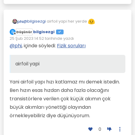
@
bilgisezgi
airfoil yapi her yerde
phi
bilgisezgi
B
Düşünür
Çevrimdışı
25 Şub 2023 14:52
tarihinde yazdı
Son düzenleyen:
@
phi
, içinde söyledi:
Fizik soruları
airfoil yapi
Yani airfoil yapı hızı katlamaz mı demek istedin.
Ben hızın esas hızdan daha fazla olacağını
transistörlere verilen çok küçük akımın çok
büyük akımları yönettiği olayından
örnekleyebiliriz diye düşünüyorum.
0