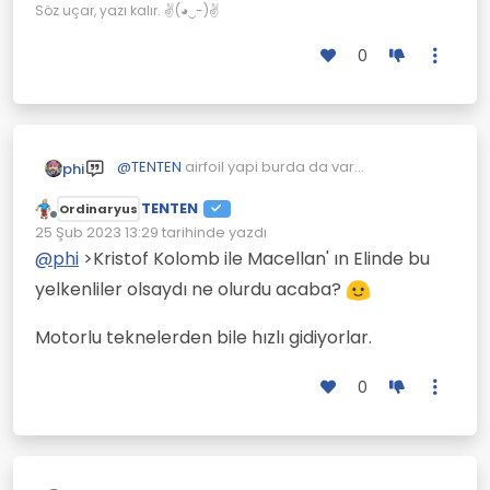
Söz uçar, yazı kalır. ✌(◕‿-)✌
0
Bu videoda anlatıyor.
@
TENTEN
airfoil yapi burda da var
phi
Aşağıdaki resimde yukarı doğru itilen
ucaklarin ucmasi ve havada tutunmasi ile
makaralı çubuk rüzgarın aldığı yol(Kısa kırmızı
Uzun kırmızılı çizgide arabanın aldığı yol.
katamaranin suda tutunmasi ayni formul
TENTEN
Ordinaryus
çizgi).
Yelkenlerde tekerlek yerine altında düz plaka
Çevrimdışı
25 Şub 2023 13:29
tarihinde yazdı
var onlar rüzgar yönünde sürüklenmesine
Son düzenleyen:
@
phi
>Kristof Kolomb ile Macellan' ın Elinde bu
engel oluyorlar.
yelkenliler olsaydı ne olurdu acaba?
Motorlu teknelerden bile hızlı gidiyorlar.
0
https://pbs.twimg.com/media/DovQVlhXUAA
8cP5?format=jpg