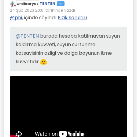
TENTEN
azligi ve dalga boyunun itme kuvvetidir
Ordinaryus
Çevrimdışı
24 Şub 2023 20:01
tarihinde yazdı
Son düzenleyen:
@
phi
, içinde söyledi:
Fizik soruları
@
TENTEN
burada hesaba katilmayan suyun
kaldirma kuvveti, suyun surtunme
katsayisinin azligi ve dalga boyunun itme
kuvvetidir