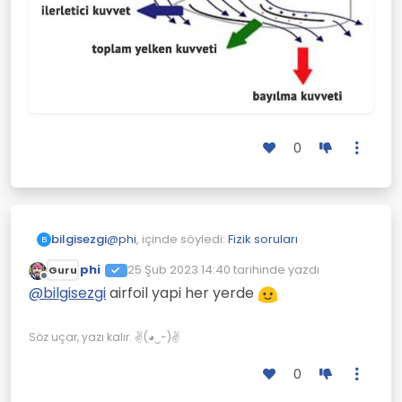
0
@
phi
, içinde söyledi:
Fizik soruları
bilgisezgi
B
phi
25 Şub 2023 14:40
tarihinde yazdı
Guru
Son düzenleyen:
Çevrimdışı
@kâfir-imam benim anlamadigim sey
@
bilgisezgi
airfoil yapi her yerde
25km esen ruzgar nasil oluyorda
Adı üstünde yelkenli.
yelkeni 75km hiza cikariyor.
Yelkenler hızı katlıyor.
Söz uçar, yazı kalır. ✌(◕‿-)✌
0