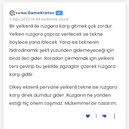
DemoKratos
D
Yetkin
Çevrimdışı
3 Ağu 2022 14:49
tarihinde yazdı
Son düzenleyen:
Bir yelkenli ile rüzgara karşı gitmek çok zordur.
Yelken rüzgara çapraz verilecek ve tekne
böylece yana itilecek. Yana ise teknenin
hidrodinamik şekli yüzünden gidemeyeceği için
biraz ileri gider. Rotadan çıkmamak için yelkeni
ters çevirip bu şekilde zigzaglar çizerek rüzgara
karşı gidilir.
Dikey eksenli pervane yelkenli tekne ise rüzgara
karşı direk dümdüz gider. Rüzgarın ne yönden
estiği hiç önem taşımaz. Mükemmel bir tasarım.
1