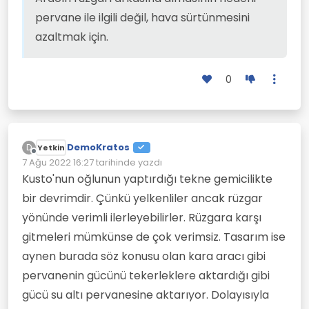
pervane ile ilgili değil, hava sürtünmesini
azaltmak için.
0
DemoKratos
D
Yetkin
Çevrimdışı
7 Ağu 2022 16:27
tarihinde yazdı
Son düzenleyen:
Kusto'nun oğlunun yaptırdığı tekne gemicilikte
bir devrimdir. Çünkü yelkenliler ancak rüzgar
yönünde verimli ilerleyebilirler. Rüzgara karşı
gitmeleri mümkünse de çok verimsiz. Tasarım ise
aynen burada söz konusu olan kara aracı gibi
pervanenin gücünü tekerleklere aktardığı gibi
gücü su altı pervanesine aktarıyor. Dolayısıyla