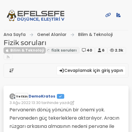
İçeriğe atla
EFE
LSEFE
DÜŞÜNCE, ELEŞTIRI VE PAYLAŞIM PLATFORMU
Ana Sayfa
Genel Alanlar
Bilim & Teknoloji
Fizik soruları
Bilim & Teknoloji
40
6
2.3k
Cevaplamak için giriş yapın
DemoKratos
D
Yetkin
Çevrimdışı
3 Ağu 2022 13:30
tarihinde yazdı
Son düzenleyen: DemoKratos
8 Mar 2022 13:38
Pervanenin dönüş yönünün bir önemi yok.
Pervaneden güç tekerleklere aktarılıyor. Aracın
rüzgarı arkasına almasının nedeni pervane ile