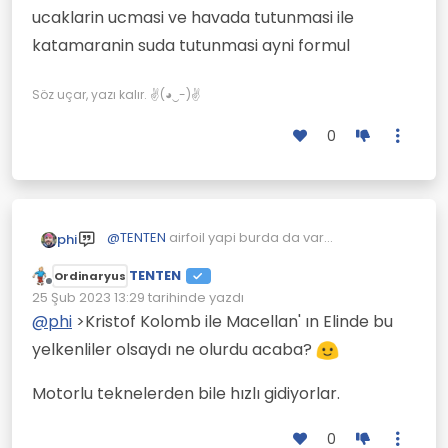
suyun kaldirma kuvveti, suyun surtunme
ucaklarin ucmasi ve havada tutunmasi ile
katsayisinin azligi ve dalga boyunun itme
kuvvetidir
katamaranin suda tutunmasi ayni formul
Söz uçar, yazı kalır. ✌(◕‿-)✌
0
Bu videoda anlatıyor.
@
TENTEN
airfoil yapi burda da var
phi
Aşağıdaki resimde yukarı doğru itilen
ucaklarin ucmasi ve havada tutunmasi ile
makaralı çubuk rüzgarın aldığı yol(Kısa kırmızı
Uzun kırmızılı çizgide arabanın aldığı yol.
katamaranin suda tutunmasi ayni formul
TENTEN
Ordinaryus
çizgi).
Yelkenlerde tekerlek yerine altında düz plaka
Çevrimdışı
25 Şub 2023 13:29
tarihinde yazdı
var onlar rüzgar yönünde sürüklenmesine
Son düzenleyen:
@
phi
>Kristof Kolomb ile Macellan' ın Elinde bu
engel oluyorlar.
yelkenliler olsaydı ne olurdu acaba?
Motorlu teknelerden bile hızlı gidiyorlar.
0