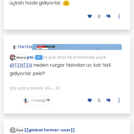
üçkatı hızda gidiyorlar.
0
TENTEN
phi
24 Şub 2023 05:12
tarihinde yazdı
Guru
Son düzenleyen:
Çevrimdışı
@
TENTEN
neden ruzgar hizindan uc kat hizli
gidiyorlar peki?
Söz uçar, yazı kalır. ✌(◕‿-)✌
0
1 Cevap
Katamaran tipi bu yelkenlilerde rüzgar hızının
üçkatı hızda gidiyorlar.
[[global:former-user]]
?
Üye