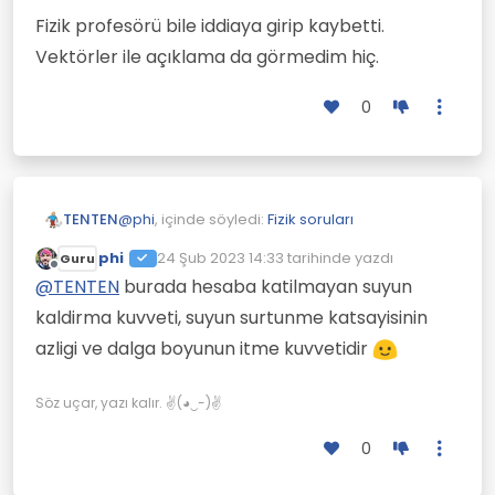
Fizik profesörü bile iddiaya girip kaybetti.
Vektörler ile açıklama da görmedim hiç.
0
@
phi
, içinde söyledi:
Fizik soruları
TENTEN
phi
24 Şub 2023 14:33
tarihinde yazdı
Guru
Son düzenleyen:
Çevrimdışı
@
TENTEN
neden ruzgar hizindan uc kat
@
TENTEN
burada hesaba katilmayan suyun
hizli gidiyorlar peki?
kaldirma kuvveti, suyun surtunme katsayisinin
Bİlsem burada sormazdım.
azligi ve dalga boyunun itme kuvvetidir
Fizik profesörü bile iddiaya girip kaybetti.
Vektörler ile açıklama da görmedim hiç.
Söz uçar, yazı kalır. ✌(◕‿-)✌
0