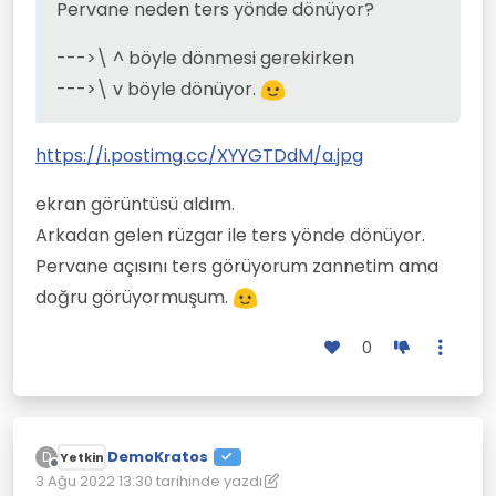
Pervane neden ters yönde dönüyor?
--->\ ^ böyle dönmesi gerekirken
--->\ v böyle dönüyor.
https://i.postimg.cc/XYYGTDdM/a.jpg
ekran görüntüsü aldım.
Arkadan gelen rüzgar ile ters yönde dönüyor.
Pervane açısını ters görüyorum zannetim ama
doğru görüyormuşum.
0
DemoKratos
D
Yetkin
Çevrimdışı
3 Ağu 2022 13:30
tarihinde yazdı
Son düzenleyen: DemoKratos
8 Mar 2022 13:38