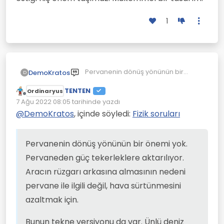
1
Pervanenin dönüş yönünün bir
DemoKratos
D
önemi yok. Pervaneden güç
TENTEN
tekerleklere aktarılıyor. Aracın
Bunun tekne versiyonu da var. Ünlü
Ordinaryus
Çevrimdışı
rüzgarı arkasına almasının nedeni
deniz kaşifi Kusto'nun oğlu yaptırdı
7 Ağu 2022 08:05
tarihinde yazdı
Son düzenleyen:
pervane ile ilgili değil, hava
böyle bir tekne. Teknede rüzgar
Tasarım çok beğenildi ve seri
@
DemoKratos
, içinde söyledi:
Fizik soruları
sürtünmesini azaltmak için.
yönünden bağımsız çalışabilen
üretimi planlandı ama yaygın üretim
dikey eksenli pervane var. Rüzgar
duymadım. İmkanım olsa yapmak
ne yönden eserse essin pervane
isteyeceğim bir proje. Böyle
Pervanenin dönüş yönünün bir önemi yok.
dönüyor ve gücü su pervanesine
hayallerini gerçekleştirecek
Pervaneden güç tekerleklere aktarılıyor.
aktarıyor. Rüzgara karşı bile
olanakları olanları kıskanıyorum
gidebilir.
ama yapacak bir şey yok.
Aracın rüzgarı arkasına almasının nedeni
pervane ile ilgili değil, hava sürtünmesini
azaltmak için.
Bunun tekne versiyonu da var. Ünlü deniz