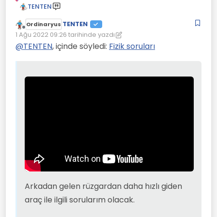
TENTEN
TENTEN
Ordinaryus
Çevrimdışı
1 Ağu 2022 09:26
tarihinde yazdı
Son düzenleyen: TENTEN
8 Oca 2022 09:31
@
TENTEN
, içinde söyledi:
Fizik soruları
Arkadan gelen rüzgardan daha hızlı
giden araç ile ilgili sorularım olacak.
Pervane neden ters yönde dönüyor?
--->\ ^ böyle dönmesi gerekirken
--->\ v böyle dönüyor.
Arkadan gelen rüzgardan daha hızlı giden
araç ile ilgili sorularım olacak.