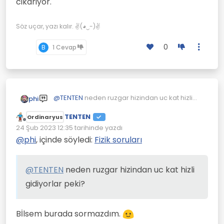
cikariyor.
Yani havanın geçmesine izin
vermeyip yelkeni iyice
dolduruyor.
Söz uçar, yazı kalır. ✌(◕‿-)✌
0
B
1 Cevap
@
TENTEN
neden ruzgar hizindan uc kat hizli
phi
gidiyorlar peki?
TENTEN
Ordinaryus
Çevrimdışı
24 Şub 2023 12:35
tarihinde yazdı
Son düzenleyen:
@
phi
, içinde söyledi:
Fizik soruları
@
TENTEN
neden ruzgar hizindan uc kat hizli
gidiyorlar peki?
Bİlsem burada sormazdım.