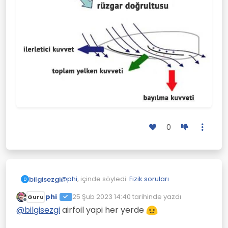
0
@
phi
, içinde söyledi:
Fizik soruları
bilgisezgi
B
phi
25 Şub 2023 14:40
tarihinde yazdı
Guru
Son düzenleyen:
Çevrimdışı
@kâfir-imam benim anlamadigim sey
@
bilgisezgi
airfoil yapi her yerde
25km esen ruzgar nasil oluyorda
Adı üstünde yelkenli.
yelkeni 75km hiza cikariyor.