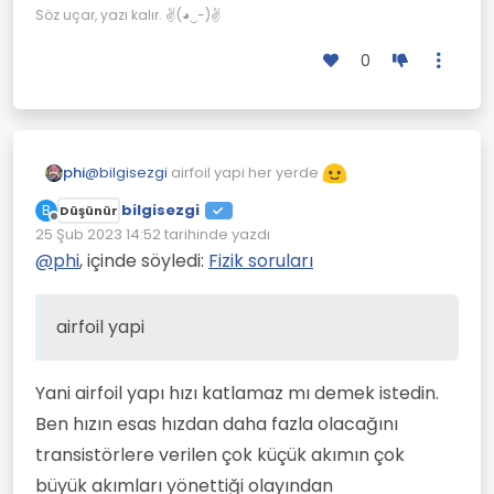
Yelkenler hızı katlıyor.
Söz uçar, yazı kalır. ✌(◕‿-)✌
0
@
bilgisezgi
airfoil yapi her yerde
phi
bilgisezgi
B
Düşünür
Çevrimdışı
25 Şub 2023 14:52
tarihinde yazdı
Son düzenleyen:
@
phi
, içinde söyledi:
Fizik soruları
airfoil yapi
Yani airfoil yapı hızı katlamaz mı demek istedin.
Ben hızın esas hızdan daha fazla olacağını
transistörlere verilen çok küçük akımın çok
büyük akımları yönettiği olayından