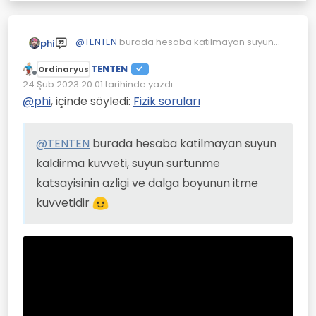
@
TENTEN
burada hesaba katilmayan suyun
phi
kaldirma kuvveti, suyun surtunme katsayisinin
TENTEN
azligi ve dalga boyunun itme kuvvetidir
Ordinaryus
Çevrimdışı
24 Şub 2023 20:01
tarihinde yazdı
Son düzenleyen:
@
phi
, içinde söyledi:
Fizik soruları
@
TENTEN
burada hesaba katilmayan suyun
kaldirma kuvveti, suyun surtunme
katsayisinin azligi ve dalga boyunun itme
kuvvetidir