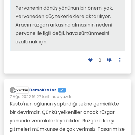
pervane var. Rüzgar ne yönden eserse
İmkanım olsa yapmak isteyeceğim bir
essin pervane dönüyor ve gücü su
proje. Böyle hayallerini gerçekleştirecek
Pervanenin dönüş yönünün bir önemi yok.
pervanesine aktarıyor. Rüzgara karşı bile
olanakları olanları kıskanıyorum ama
Pervaneden güç tekerleklere aktarılıyor.
gidebilir.
yapacak bir şey yok.
Aracın rüzgarı arkasına almasının nedeni
pervane ile ilgili değil, hava sürtünmesini
azaltmak için.
0
DemoKratos
D
Yetkin
Çevrimdışı
7 Ağu 2022 16:27
tarihinde yazdı
Son düzenleyen:
Kusto'nun oğlunun yaptırdığı tekne gemicilikte
bir devrimdir. Çünkü yelkenliler ancak rüzgar
yönünde verimli ilerleyebilirler. Rüzgara karşı
gitmeleri mümkünse de çok verimsiz. Tasarım ise