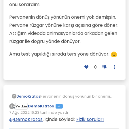
onu sorardım.
Pervanenin dönüş yönünün önemi yok demişsin.
Pervane rüzgar yönüne karşı açısına göre döner.
Attığım videoda animasyonlarda arkadan gelen
rüzgar ile doğru yönde dönüyor.
Ama test yapıldığı sırada ters yöne dönüyor.
0
Pervanenin dönüş yönünün bir önemi
DemoKratos
D
yok. Pervaneden güç tekerleklere
DemoKratos
D
Yetkin
aktarılıyor. Aracın rüzgarı arkasına
Bunun tekne versiyonu da var. Ünlü deniz
Çevrimdışı
7 Ağu 2022 16:23
tarihinde yazdı
almasının nedeni pervane ile ilgili değil,
kaşifi Kusto'nun oğlu yaptırdı böyle bir
Son düzenleyen:
hava sürtünmesini azaltmak için.
tekne. Teknede rüzgar yönünden
Tasarım çok beğenildi ve seri üretimi
@
DemoKratos
, içinde söyledi:
Fizik soruları
bağımsız çalışabilen dikey eksenli
planlandı ama yaygın üretim duymadım.