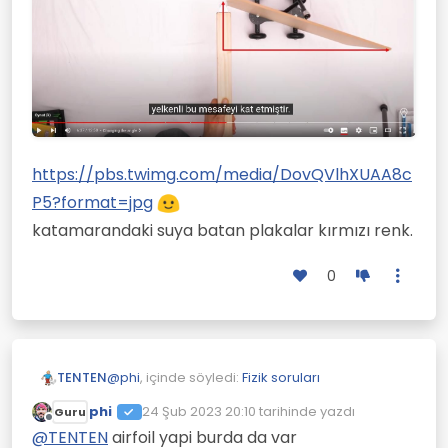
https://pbs.twimg.com/media/DovQVlhXUAA8c
P5?format=jpg
katamarandaki suya batan plakalar kırmızı renk.
0
@
phi
, içinde söyledi:
Fizik soruları
TENTEN
phi
24 Şub 2023 20:10
tarihinde yazdı
Guru
Son düzenleyen:
Çevrimdışı
@
TENTEN
burada hesaba katilmayan
@
TENTEN
airfoil yapi burda da var