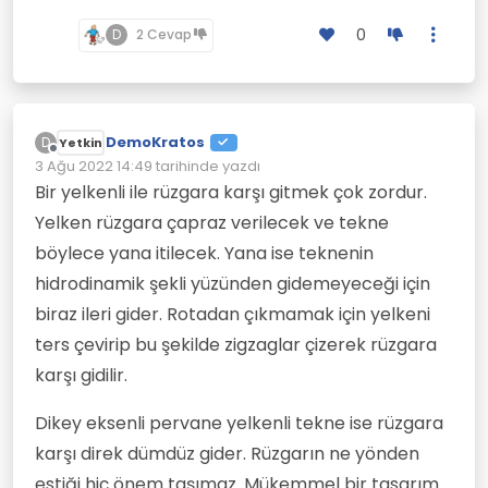
0
D
2 Cevap
DemoKratos
D
Yetkin
Çevrimdışı
3 Ağu 2022 14:49
tarihinde yazdı
Son düzenleyen:
Bir yelkenli ile rüzgara karşı gitmek çok zordur.
Yelken rüzgara çapraz verilecek ve tekne
böylece yana itilecek. Yana ise teknenin
hidrodinamik şekli yüzünden gidemeyeceği için
biraz ileri gider. Rotadan çıkmamak için yelkeni
ters çevirip bu şekilde zigzaglar çizerek rüzgara
karşı gidilir.
Dikey eksenli pervane yelkenli tekne ise rüzgara
karşı direk dümdüz gider. Rüzgarın ne yönden
estiği hiç önem taşımaz. Mükemmel bir tasarım.