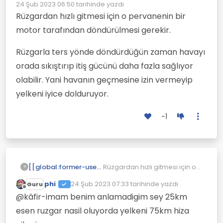
Çevrimdışı
24 Şub 2023 06:50
tarihinde yazdı
Son düzenleyen:
Rüzgardan hızlı gitmesi için o pervanenin bir
motor tarafından döndürülmesi gerekir.
Rüzgarla ters yönde döndürdüğün zaman havayı
orada sıkıştırıp itiş gücünü daha fazla sağlıyor
olabilir. Yani havanın geçmesine izin vermeyip
yelkeni iyice dolduruyor.
-1
Rüzgardan hızlı gitmesi için o
[[global:former-user]]
?
pervanenin bir motor
phi
24 Şub 2023 07:33
tarihinde yazdı
Guru
tarafından döndürülmesi
Rüzgarla ters yönde
Son düzenleyen:
Çevrimdışı
gerekir.
döndürdüğün zaman havayı
@kâfir-imam benim anlamadigim sey 25km
orada sıkıştırıp itiş gücünü
esen ruzgar nasil oluyorda yelkeni 75km hiza
daha fazla sağlıyor olabilir.