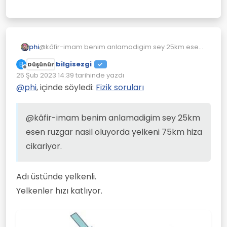
https://pbs.twimg.com/media/DovQVlhXUAA
8cP5?format=jpg
phi
@kâfir-imam benim anlamadigim sey 25km esen
katamarandaki suya batan plakalar kırmızı
ruzgar nasil oluyorda yelkeni 75km hiza cikariyor.
renk.
bilgisezgi
B
Düşünür
Çevrimdışı
25 Şub 2023 14:39
tarihinde yazdı
Son düzenleyen:
@
phi
, içinde söyledi:
Fizik soruları
@kâfir-imam benim anlamadigim sey 25km
esen ruzgar nasil oluyorda yelkeni 75km hiza
cikariyor.
Adı üstünde yelkenli.
Yelkenler hızı katlıyor.