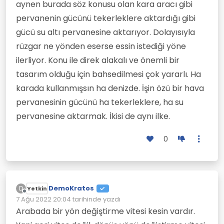
aynen burada söz konusu olan kara aracı gibi
pervanenin gücünü tekerleklere aktardığı gibi
gücü su altı pervanesine aktarıyor. Dolayısıyla
rüzgar ne yönden eserse essin istediği yöne
ilerliyor. Konu ile direk alakalı ve önemli bir
tasarım olduğu için bahsedilmesi çok yararlı. Ha
karada kullanmışsın ha denizde. İşin özü bir hava
pervanesinin gücünü ha tekerleklere, ha su
pervanesine aktarmak. İkisi de aynı ilke.
0
DemoKratos
D
Yetkin
Çevrimdışı
7 Ağu 2022 20:04
tarihinde yazdı
Son düzenleyen:
Arabada bir yön değiştirme vitesi kesin vardır.