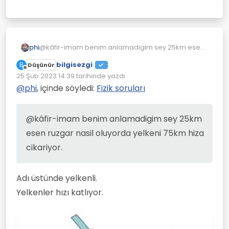
https://pbs.twimg.com/media/DovQVlhXUAA
8cP5?format=jpg
phi
@kâfir-imam benim anlamadigim sey 25km esen
katamarandaki suya batan plakalar kırmızı
ruzgar nasil oluyorda yelkeni 75km hiza cikariyor.
renk.
bilgisezgi
B
Düşünür
Çevrimdışı
25 Şub 2023 14:39
tarihinde yazdı
Son düzenleyen:
@
phi
, içinde söyledi:
Fizik soruları
@kâfir-imam benim anlamadigim sey 25km
esen ruzgar nasil oluyorda yelkeni 75km hiza
cikariyor.
Adı üstünde yelkenli.
Yelkenler hızı katlıyor.