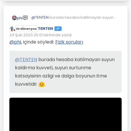
@
TENTEN
burada hesaba katilmayan suyun
phi
kaldirma kuvveti, suyun surtunme katsayisinin
TENTEN
azligi ve dalga boyunun itme kuvvetidir
Ordinaryus
Çevrimdışı
24 Şub 2023 20:01
tarihinde yazdı
Son düzenleyen:
@
phi
, içinde söyledi:
Fizik soruları
@
TENTEN
burada hesaba katilmayan suyun
kaldirma kuvveti, suyun surtunme
katsayisinin azligi ve dalga boyunun itme
kuvvetidir