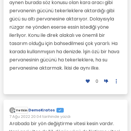
aynen burada söz konusu olan kara aracı gibi
pervanenin gücünü tekerleklere aktardığı gibi
gücü su altı pervanesine aktarıyor. Dolayısıyla
rüzgar ne yönden eserse essin istediği yöne
ilerliyor. Konu ile direk alakalı ve önemli bir
tasarım olduğu için bahsedilmesi çok yararlı. Ha
karada kullanmışsın ha denizde. İşin özü bir hava
pervanesinin gücünü ha tekerleklere, ha su
pervanesine aktarmak. İkisi de aynı ilke.
0
DemoKratos
D
Yetkin
Çevrimdışı
7 Ağu 2022 20:04
tarihinde yazdı
Son düzenleyen:
Arabada bir yön değiştirme vitesi kesin vardır.