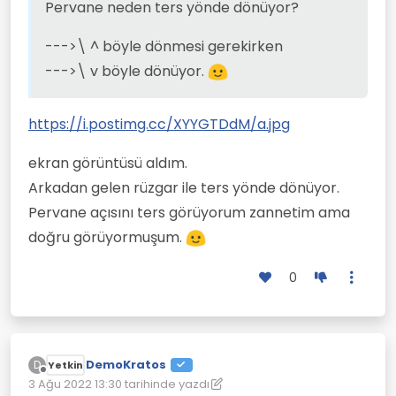
Pervane neden ters yönde dönüyor?
--->\ ^ böyle dönmesi gerekirken
--->\ v böyle dönüyor.
https://i.postimg.cc/XYYGTDdM/a.jpg
ekran görüntüsü aldım.
Arkadan gelen rüzgar ile ters yönde dönüyor.
Pervane açısını ters görüyorum zannetim ama
doğru görüyormuşum.
0
DemoKratos
D
Yetkin
Çevrimdışı
3 Ağu 2022 13:30
tarihinde yazdı
Son düzenleyen: DemoKratos
8 Mar 2022 13:38