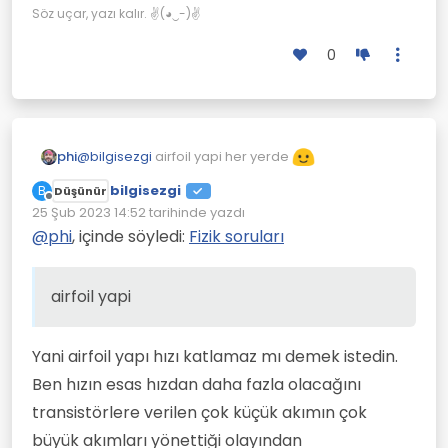
Yelkenler hızı katlıyor.
Söz uçar, yazı kalır. ✌(◕‿-)✌
0
@
bilgisezgi
airfoil yapi her yerde
phi
bilgisezgi
B
Düşünür
Çevrimdışı
25 Şub 2023 14:52
tarihinde yazdı
Son düzenleyen:
@
phi
, içinde söyledi:
Fizik soruları
airfoil yapi
Yani airfoil yapı hızı katlamaz mı demek istedin.
Ben hızın esas hızdan daha fazla olacağını
transistörlere verilen çok küçük akımın çok
büyük akımları yönettiği olayından