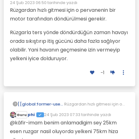
Çevrimdışı
24 Şub 2023 06:50
tarihinde yazdı
Son düzenleyen:
Rüzgardan hızlı gitmesi için o pervanenin bir
motor tarafından döndürülmesi gerekir.
Rüzgarla ters yönde döndürdüğün zaman havayı
orada sıkıştırıp itiş gücünü daha fazla sağlıyor
olabilir. Yani havanın geçmesine izin vermeyip
yelkeni iyice dolduruyor.
-1
Rüzgardan hızlı gitmesi için o
[[global:former-user]]
?
pervanenin bir motor
phi
24 Şub 2023 07:33
tarihinde yazdı
Guru
tarafından döndürülmesi
Rüzgarla ters yönde
Son düzenleyen:
Çevrimdışı
gerekir.
döndürdüğün zaman havayı
@kâfir-imam benim anlamadigim sey 25km
orada sıkıştırıp itiş gücünü
esen ruzgar nasil oluyorda yelkeni 75km hiza
daha fazla sağlıyor olabilir.