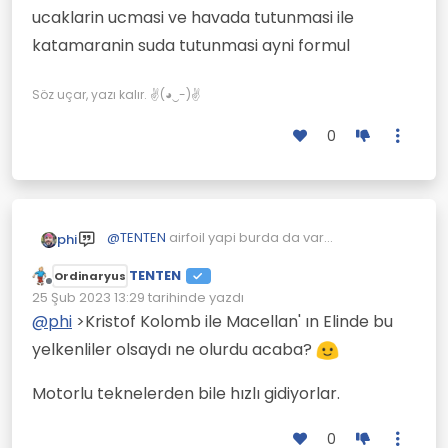
suyun kaldirma kuvveti, suyun surtunme
ucaklarin ucmasi ve havada tutunmasi ile
katsayisinin azligi ve dalga boyunun itme
kuvvetidir
katamaranin suda tutunmasi ayni formul
Söz uçar, yazı kalır. ✌(◕‿-)✌
0
Bu videoda anlatıyor.
@
TENTEN
airfoil yapi burda da var
phi
Aşağıdaki resimde yukarı doğru itilen
ucaklarin ucmasi ve havada tutunmasi ile
makaralı çubuk rüzgarın aldığı yol(Kısa kırmızı
Uzun kırmızılı çizgide arabanın aldığı yol.
katamaranin suda tutunmasi ayni formul
TENTEN
Ordinaryus
çizgi).
Yelkenlerde tekerlek yerine altında düz plaka
Çevrimdışı
25 Şub 2023 13:29
tarihinde yazdı
var onlar rüzgar yönünde sürüklenmesine
Son düzenleyen:
@
phi
>Kristof Kolomb ile Macellan' ın Elinde bu
engel oluyorlar.
yelkenliler olsaydı ne olurdu acaba?
Motorlu teknelerden bile hızlı gidiyorlar.
0