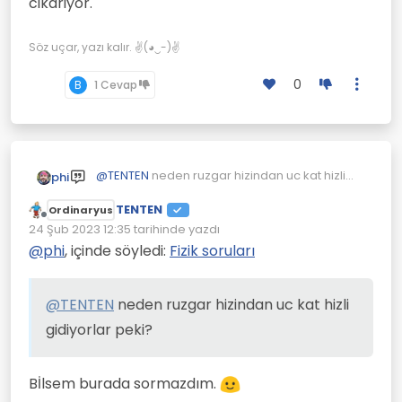
cikariyor.
Yani havanın geçmesine izin
vermeyip yelkeni iyice
dolduruyor.
Söz uçar, yazı kalır. ✌(◕‿-)✌
0
B
1 Cevap
@
TENTEN
neden ruzgar hizindan uc kat hizli
phi
gidiyorlar peki?
TENTEN
Ordinaryus
Çevrimdışı
24 Şub 2023 12:35
tarihinde yazdı
Son düzenleyen:
@
phi
, içinde söyledi:
Fizik soruları
@
TENTEN
neden ruzgar hizindan uc kat hizli
gidiyorlar peki?
Bİlsem burada sormazdım.