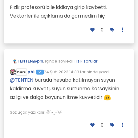
Fizik profesörü bile iddiaya girip kaybetti.
Vektörler ile açıklama da görmedim hiç.
0
@
phi
, içinde söyledi:
Fizik soruları
TENTEN
phi
24 Şub 2023 14:33
tarihinde yazdı
Guru
Son düzenleyen:
Çevrimdışı
@
TENTEN
neden ruzgar hizindan uc kat
@
TENTEN
burada hesaba katilmayan suyun
hizli gidiyorlar peki?
kaldirma kuvveti, suyun surtunme katsayisinin
Bİlsem burada sormazdım.
azligi ve dalga boyunun itme kuvvetidir
Fizik profesörü bile iddiaya girip kaybetti.
Vektörler ile açıklama da görmedim hiç.
Söz uçar, yazı kalır. ✌(◕‿-)✌
0