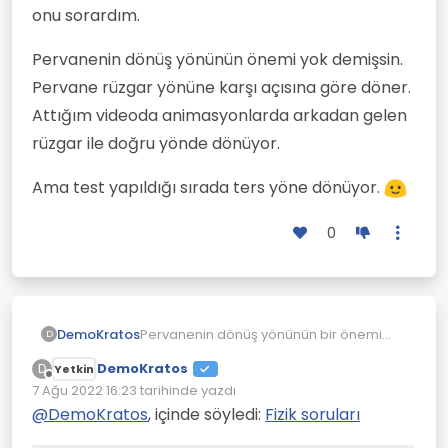
onu sorardım.
Pervanenin dönüş yönünün önemi yok demişsin.
Pervane rüzgar yönüne karşı açısına göre döner.
Attığım videoda animasyonlarda arkadan gelen
rüzgar ile doğru yönde dönüyor.
Ama test yapıldığı sırada ters yöne dönüyor.
0
Pervanenin dönüş yönünün bir önemi
DemoKratos
D
yok. Pervaneden güç tekerleklere
DemoKratos
D
Yetkin
aktarılıyor. Aracın rüzgarı arkasına
Bunun tekne versiyonu da var. Ünlü deniz
Çevrimdışı
7 Ağu 2022 16:23
tarihinde yazdı
almasının nedeni pervane ile ilgili değil,
kaşifi Kusto'nun oğlu yaptırdı böyle bir
Son düzenleyen:
hava sürtünmesini azaltmak için.
tekne. Teknede rüzgar yönünden
Tasarım çok beğenildi ve seri üretimi
@
DemoKratos
, içinde söyledi:
Fizik soruları
bağımsız çalışabilen dikey eksenli
planlandı ama yaygın üretim duymadım.