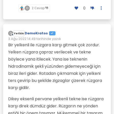
0
D
2 Cevap
DemoKratos
D
Yetkin
Çevrimdışı
3 Ağu 2022 14:49
tarihinde yazdı
Son düzenleyen:
Bir yelkenli ile rüzgara karşı gitmek çok zordur.
Yelken rüzgara çapraz verilecek ve tekne
böylece yana itilecek. Yana ise teknenin
hidrodinamik şekli yüzünden gidemeyeceği için
biraz ileri gider. Rotadan çıkmamak için yelkeni
ters çevirip bu şekilde zigzaglar çizerek rüzgara
karşı gidilir.
Dikey eksenli pervane yelkenli tekne ise rüzgara
karşı direk dümdüz gider. Rüzgarın ne yönden
estiği hiç önem taşımaz. Mükemmel bir tasarım.