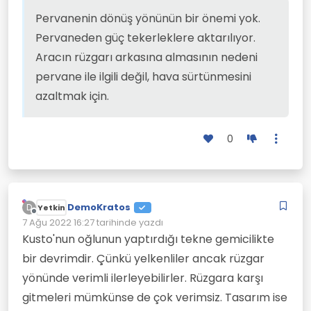
pervane var. Rüzgar ne yönden eserse
İmkanım olsa yapmak isteyeceğim bir
essin pervane dönüyor ve gücü su
proje. Böyle hayallerini gerçekleştirecek
Pervanenin dönüş yönünün bir önemi yok.
pervanesine aktarıyor. Rüzgara karşı bile
olanakları olanları kıskanıyorum ama
Pervaneden güç tekerleklere aktarılıyor.
gidebilir.
yapacak bir şey yok.
Aracın rüzgarı arkasına almasının nedeni
pervane ile ilgili değil, hava sürtünmesini
azaltmak için.
0
DemoKratos
D
Yetkin
Çevrimdışı
7 Ağu 2022 16:27
tarihinde yazdı
Son düzenleyen:
Kusto'nun oğlunun yaptırdığı tekne gemicilikte
bir devrimdir. Çünkü yelkenliler ancak rüzgar
yönünde verimli ilerleyebilirler. Rüzgara karşı
gitmeleri mümkünse de çok verimsiz. Tasarım ise