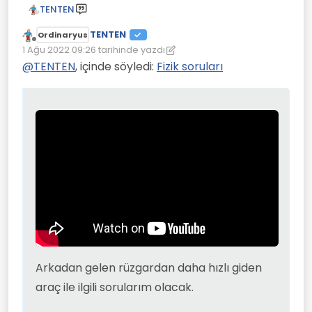
TENTEN
TENTEN
Ordinaryus
Çevrimdışı
1 Ağu 2022 09:26
tarihinde yazdı
Son düzenleyen: TENTEN
8 Oca 2022 09:31
@
TENTEN
, içinde söyledi:
Fizik soruları
Arkadan gelen rüzgardan daha hızlı
giden araç ile ilgili sorularım olacak.
Pervane neden ters yönde dönüyor?
--->\ ^ böyle dönmesi gerekirken
--->\ v böyle dönüyor.
Arkadan gelen rüzgardan daha hızlı giden
araç ile ilgili sorularım olacak.