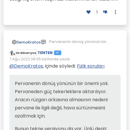
1
Pervanenin dönüş yönünün bir
DemoKratos
D
önemi yok. Pervaneden güç
TENTEN
tekerleklere aktarılıyor. Aracın
Bunun tekne versiyonu da var. Ünlü
Ordinaryus
Çevrimdışı
rüzgarı arkasına almasının nedeni
deniz kaşifi Kusto'nun oğlu yaptırdı
7 Ağu 2022 08:05
tarihinde yazdı
Son düzenleyen:
pervane ile ilgili değil, hava
böyle bir tekne. Teknede rüzgar
Tasarım çok beğenildi ve seri
@
DemoKratos
, içinde söyledi:
Fizik soruları
sürtünmesini azaltmak için.
yönünden bağımsız çalışabilen
üretimi planlandı ama yaygın üretim
dikey eksenli pervane var. Rüzgar
duymadım. İmkanım olsa yapmak
ne yönden eserse essin pervane
isteyeceğim bir proje. Böyle
Pervanenin dönüş yönünün bir önemi yok.
dönüyor ve gücü su pervanesine
hayallerini gerçekleştirecek
Pervaneden güç tekerleklere aktarılıyor.
aktarıyor. Rüzgara karşı bile
olanakları olanları kıskanıyorum
gidebilir.
ama yapacak bir şey yok.
Aracın rüzgarı arkasına almasının nedeni
pervane ile ilgili değil, hava sürtünmesini
azaltmak için.
Bunun tekne versiyonu da var. Ünlü deniz