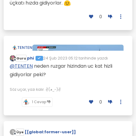
üçkatı hızda gidiyorlar.
0
TENTEN
phi
24 Şub 2023 05:12
tarihinde yazdı
Guru
Son düzenleyen:
Çevrimdışı
@
TENTEN
neden ruzgar hizindan uc kat hizli
gidiyorlar peki?
Söz uçar, yazı kalır. ✌(◕‿-)✌
0
1 Cevap
Katamaran tipi bu yelkenlilerde rüzgar hızının
üçkatı hızda gidiyorlar.
[[global:former-user]]
?
Üye