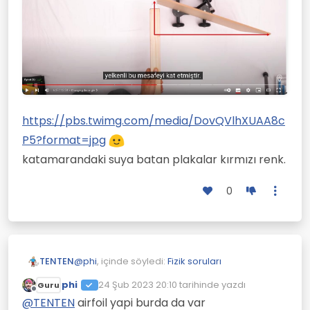
https://pbs.twimg.com/media/DovQVlhXUAA8c
P5?format=jpg
katamarandaki suya batan plakalar kırmızı renk.
0
@
phi
, içinde söyledi:
Fizik soruları
TENTEN
phi
24 Şub 2023 20:10
tarihinde yazdı
Guru
Son düzenleyen:
Çevrimdışı
@
TENTEN
burada hesaba katilmayan
@
TENTEN
airfoil yapi burda da var