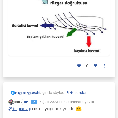
0
@
phi
, içinde söyledi:
Fizik soruları
bilgisezgi
B
phi
25 Şub 2023 14:40
tarihinde yazdı
Guru
Son düzenleyen:
Çevrimdışı
@kâfir-imam benim anlamadigim sey
@
bilgisezgi
airfoil yapi her yerde
25km esen ruzgar nasil oluyorda
Adı üstünde yelkenli.
yelkeni 75km hiza cikariyor.