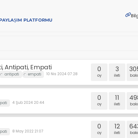
Bil
E PAYLAŞIM PLATFORMU
, Antipati, Empati
0
3
30
10 Nis 2024 07:28
oy
i̇leti
bakı
0
11
49
4 Şub 2024 20:44
oy
i̇leti
bakı
0
12
64
8 May 2022 21:07
oy
i̇leti
bakı