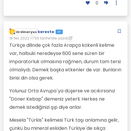
0
kereste
K
Ordinaryus
Çevrimdışı
18 Nis 2022 17:50
tarihinde yazdı
Son düzenleyen: kereste
Türkçe dilinde çok fazla Arapça kökenli kelime
var, halbuki neredeyse 600 sene süren bir
imparatorluk olmasına rağmen, durum tam tersi
olmalıydı. Demek başka etkenler de var. Bunların
birisi din olsa gerek.
Yolunuz Orta Avrupa´ya düşerse ve acıkırsanız
"Döner Kebap" demeniz yeterli. Herkes ne
demek istediğinizi şıp diye anlar.
Mesela "Türkis" kelimesi Türk taşı anlamına gelir,
çünkü bu mineral eskiden Türkiye´de sıkça