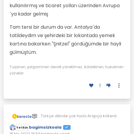
kullanılırmış ve ticaret yolları üzerinden Avrupa
´ya kadar gelmiş
Tam tersi bir durum da var. Antalya´da
tatildeydim ve şehirdeki bir lokantada yemek
kartına bakarken "Şnitzel" gördüğümde bir hayli
gülmüştüm.
Turpinen, şalgaminen devlet yönetilmez. Adaletinen, hukukinen
yönetilir.
1
Türkçe dilinde çok fazla Arapça kökenli
kereste
K
kelime var, halbuki neredeyse 600 sene
bagimsizkoala
süren bir imparatorluk olmasına rağmen,
Yolunuz Orta Avrupa´ya düşerse ve
Yetkin
Çevrimdışı
durum tam tersi olmalıydı. Demek başka
acıkırsanız "Döner Kebap" demeniz
18 Nis 2022 18:59
tarihinde yazdı