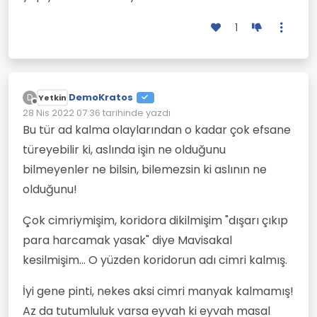
1
DemoKratos
D
Yetkin
Çevrimdışı
28 Nis 2022 07:36
tarihinde yazdı
Son düzenleyen:
Bu tür ad kalma olaylarından o kadar çok efsane
türeyebilir ki, aslında işin ne olduğunu
bilmeyenler ne bilsin, bilemezsin ki aslının ne
olduğunu!
Çok cimriymişim, koridora dikilmişim "dışarı çıkıp
para harcamak yasak" diye Mavisakal
kesilmişim... O yüzden koridorun adı cimri kalmış.
İyi gene pinti, nekes aksi cimri manyak kalmamış!
Az da tutumluluk varsa eyvah ki eyvah masal