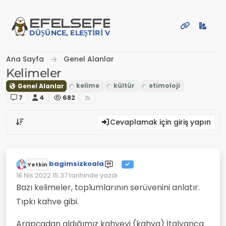
İçeriğe atla
EFE
LSEFE
DÜŞÜNCE, ELEŞTIRI VE PAYLAŞIM PLATFORMU
Ana Sayfa
Genel Alanlar
Kelimeler
Genel Alanlar
7
4
682
Cevaplamak için giriş yapın
bagimsizkoala
Yetkin
Çevrimdışı
18 Nis 2022 15:37
tarihinde yazdı
Son düzenleyen:
Bazı kelimeler, toplumlarının serüvenini anlatır.
Tıpkı kahve gibi.
Arapçadan aldığımız kahveyi (kahva) İtalyanca