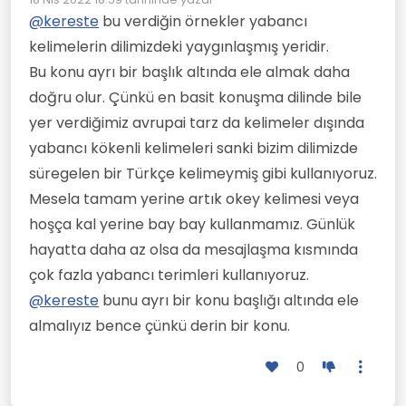
Son düzenleyen:
etkenler de var. Bunların birisi din olsa
yeterli. Herkes ne demek istediğinizi şıp
Mesela "Türkis" kelimesi Türk taşı
@
kereste
bu verdiğin örnekler yabancı
gerek.
diye anlar.
anlamına gelir, çünkü bu mineral eskiden
kelimelerin dilimizdeki yaygınlaşmış yeridir.
Türkiye´de sıkça kullanılırmış ve ticaret
Tam tersi bir durum da var. Antalya´da
yolları üzerinden Avrupa´ya kadar gelmiş
tatildeydim ve şehirdeki bir lokantada
Bu konu ayrı bir başlık altında ele almak daha
yemek kartına bakarken "Şnitzel"
doğru olur. Çünkü en basit konuşma dilinde bile
gördüğümde bir hayli gülmüştüm.
yer verdiğimiz avrupai tarz da kelimeler dışında
yabancı kökenli kelimeleri sanki bizim dilimizde
süregelen bir Türkçe kelimeymiş gibi kullanıyoruz.
Mesela tamam yerine artık okey kelimesi veya
hoşça kal yerine bay bay kullanmamız. Günlük
hayatta daha az olsa da mesajlaşma kısmında
çok fazla yabancı terimleri kullanıyoruz.
@
kereste
bunu ayrı bir konu başlığı altında ele
almalıyız bence çünkü derin bir konu.
0