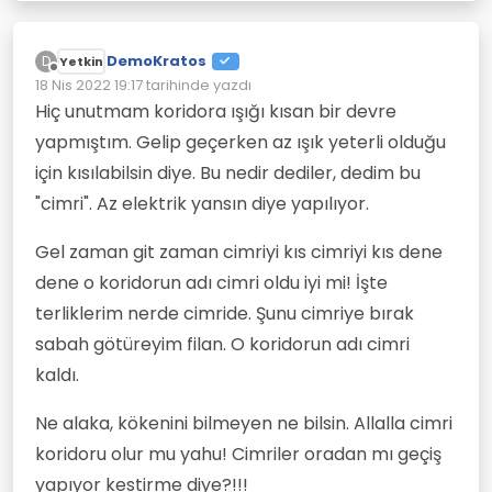
DemoKratos
D
Yetkin
Çevrimdışı
18 Nis 2022 19:17
tarihinde yazdı
Son düzenleyen:
Hiç unutmam koridora ışığı kısan bir devre
yapmıştım. Gelip geçerken az ışık yeterli olduğu
için kısılabilsin diye. Bu nedir dediler, dedim bu
"cimri". Az elektrik yansın diye yapılıyor.
Gel zaman git zaman cimriyi kıs cimriyi kıs dene
dene o koridorun adı cimri oldu iyi mi! İşte
terliklerim nerde cimride. Şunu cimriye bırak
sabah götüreyim filan. O koridorun adı cimri
kaldı.
Ne alaka, kökenini bilmeyen ne bilsin. Allalla cimri
koridoru olur mu yahu! Cimriler oradan mı geçiş
yapıyor kestirme diye?!!!