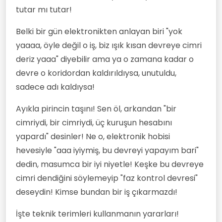
tutar mı tutar!
Belki bir gün elektronikten anlayan biri "yok
yaaaa, öyle değil o iş, biz ışık kısan devreye cimri
deriz yaaa" diyebilir ama ya o zamana kadar o
devre o koridordan kaldırıldıysa, unutuldu,
sadece adı kaldıysa!
Ayıkla pirincin taşını! Sen öl, arkandan "bir
cimriydi, bir cimriydi, üç kuruşun hesabını
yapardı" desinler! Ne o, elektronik hobisi
hevesiyle "aaa iyiymiş, bu devreyi yapayım bari"
dedin, masumca bir iyi niyetle! Keşke bu devreye
cimri dendiğini söylemeyip "faz kontrol devresi"
deseydin! Kimse bundan bir iş çıkarmazdı!
İşte teknik terimleri kullanmanın yararları!