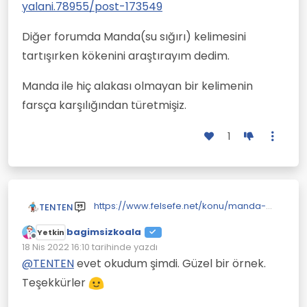
yalani.78955/post-173549
Diğer forumda Manda(su sığırı) kelimesini
tartışırken kökenini araştırayım dedim.
Manda ile hiç alakası olmayan bir kelimenin
farsça karşılığından türetmişiz.
1
https://www.felsefe.net/konu/manda-
TENTEN
yogurdu-yalani.78955/post-173549
bagimsizkoala
Diğer forumda Manda(su sığırı)
Yetkin
Çevrimdışı
kelimesini tartışırken kökenini araştırayım
18 Nis 2022 16:10
tarihinde yazdı
Son düzenleyen:
dedim.
Manda ile hiç alakası olmayan bir
@
TENTEN
evet okudum şimdi. Güzel bir örnek.
kelimenin farsça karşılığından türetmişiz.
Teşekkürler