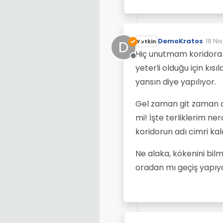
DemoKratos
18 Nis
D
Yetkin
Son d
Hiç unutmam koridora ı
Çevrimdışı
yeterli olduğu için kısıl
yansın diye yapılıyor.
Gel zaman git zaman cim
mi! İşte terliklerim ne
koridorun adı cimri kald
Ne alaka, kökenini bilm
oradan mı geçiş yapıyo