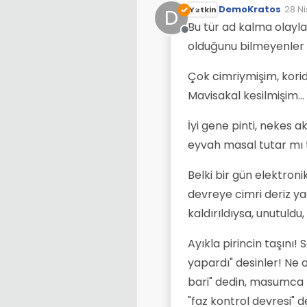
DemoKratos
28 Ni
D
Yetkin
Son 
Bu tür ad kalma olaylar
Çevrimdışı
olduğunu bilmeyenler n
Çok cimriymişim, korid
Mavisakal kesilmişim..
İyi gene pinti, nekes 
eyvah masal tutar mı 
Belki bir gün elektronik
devreye cimri deriz y
kaldırıldıysa, unutuldu
Ayıkla pirincin taşını! 
yapardı" desinler! Ne 
bari" dedin, masumca b
"faz kontrol devresi" 