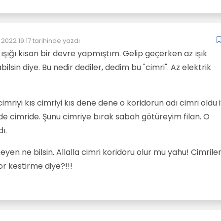
 2022 19:17
tarihinde yazdı
üzenleyen:
şığı kısan bir devre yapmıştım. Gelip geçerken az ışık
abilsin diye. Bu nedir dediler, dedim bu "cimri". Az elektrik
riyi kıs cimriyi kıs dene dene o koridorun adı cimri oldu i
rde cimride. Şunu cimriye bırak sabah götüreyim filan. O
ı.
eyen ne bilsin. Allalla cimri koridoru olur mu yahu! Cimrile
r kestirme diye?!!!