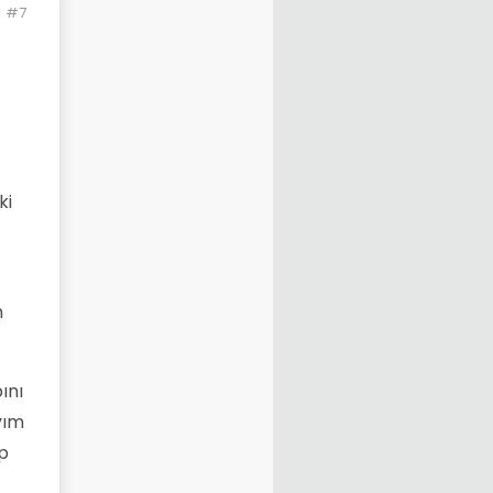
#7
ki
n
ını
yım
ip