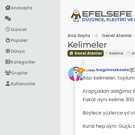
İçeriğe atla
Anasayfa
EFE
LSEFE
DÜŞÜNCE, ELEŞTIRI V
Güncel
Ana Sayfa
Genel Alanlar
Popüler
Kelimeler
Dünya
Genel Alanlar
Kategoriler
bagimsizkoala
Yetkin
Gruplar
Bazı kelimeler, topluml
Çevrimdışı
Kullanıcılar
Arapçadan aldığımız k
Fakat aynı kelime 300 
Böylece yüzlerce yıl o
Kural hep aynı: Güçlü o