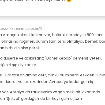
e hiç alakası olmayan bir kelimenin farsça karşılığından türetmişiz.
 2022 17:50
tarihinde yazdı
üzenleyen: kereste
la Arapça kökenli kelime var, halbuki neredeyse 600 sene
k olmasına rağmen, durum tam tersi olmalıydı. Demek ba
n birisi din olsa gerek.
a düşerse ve acıkırsanız "Döner Kebap" demeniz yeterli.
inizi şıp diye anlar.
si Türk taşı anlamına gelir, çünkü bu mineral eskiden Türki
ş ve ticaret yolları üzerinden Avrupa´ya kadar gelmiş
 var. Antalya´da tatildeydim ve şehirdeki bir lokantada
n "Şnitzel" gördüğümde bir hayli gülmüştüm.