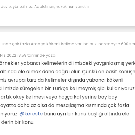
evlet yönetilmez. Adaletinen, hukukinen yönetilir.
ilinde çok fazla Arapça kökenli kelime var, halbuki neredeyse 600 s
 imparatorluk olmasına rağmen, durum tam tersi olmalıydı. Demek başka
de var. Bunların birisi din olsa gerek.
 Nis 2022 18:59
tarihinde yazdı
Orta Avrupa´ya düşerse ve acıkırsanız "Döner Kebap" demeniz yeterli
n düzenleyen:
e demek istediğinizi şıp diye anlar.
örnekler yabancı kelimelerin dilimizdeki yaygınlaşmış yerid
Türkis" kelimesi Türk taşı anlamına gelir, çünkü bu mineral eskiden Tü
k altında ele almak daha doğru olur. Çünkü en basit konu
a kullanılırmış ve ticaret yolları üzerinden Avrupa´ya kadar gelmiş
i bir durum da var. Antalya´da tatildeydim ve şehirdeki bir lokantad
ğimiz avrupai tarz da kelimeler dışında yabancı kökenli
kartına bakarken "Şnitzel" gördüğümde bir hayli gülmüştüm.
dilimizde süregelen bir Türkçe kelimeymiş gibi kullanıyoruz
rtık okey kelimesi veya hoşça kal yerine bay bay
ayatta daha az olsa da mesajlaşma kısmında çok fazla
anıyoruz.
@
kereste
bunu ayrı bir konu başlığı altında ele
derin bir konu.