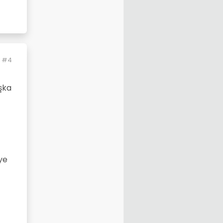
#4
şka
ye