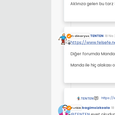
Aklınıza gelen bu tarz
TENTEN
18 Nis
Ordinaryus
Son d
https://www.felsefe
Çevrimdışı
Diğer forumda Manda(su
Manda ile hiç alakası 
https:/
TENTEN
bagimsizkoala
18
Diğer fo
Yetkin
So
@
TENTEN
evet okudum 