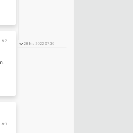
#2
28 Nis 2022 07:36
m.
#3
dim.