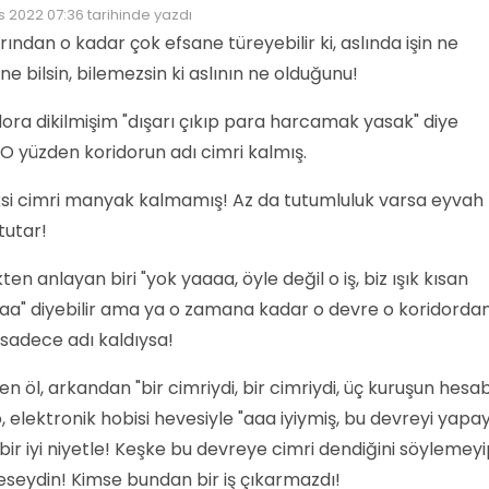
s 2022 07:36
tarihinde yazdı
düzenleyen:
ından o kadar çok efsane türeyebilir ki, aslında işin ne
e bilsin, bilemezsin ki aslının ne olduğunu!
ora dikilmişim "dışarı çıkıp para harcamak yasak" diye
. O yüzden koridorun adı cimri kalmış.
aksi cimri manyak kalmamış! Az da tutumluluk varsa eyvah 
tutar!
ten anlayan biri "yok yaaaa, öyle değil o iş, biz ışık kısan
aaa" diyebilir ama ya o zamana kadar o devre o koridorda
, sadece adı kaldıysa!
Sen öl, arkandan "bir cimriydi, bir cimriydi, üç kuruşun hesab
o, elektronik hobisi hevesiyle "aaa iyiymiş, bu devreyi yapa
ir iyi niyetle! Keşke bu devreye cimri dendiğini söylemey
deseydin! Kimse bundan bir iş çıkarmazdı!