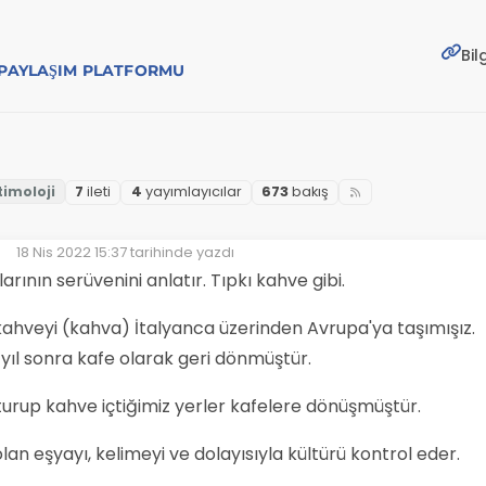
Bil
E PAYLAŞIM PLATFORMU
7
i̇leti
4
yayımlayıcılar
673
bakış
18 Nis 2022 15:37
tarihinde yazdı
Son düzenleyen:
arının serüvenini anlatır. Tıpkı kahve gibi.
ahveyi (kahva) İtalyanca üzerinden Avrupa'ya taşımışız.
yıl sonra kafe olarak geri dönmüştür.
turup kahve içtiğimiz yerler kafelere dönüşmüştür.
lan eşyayı, kelimeyi ve dolayısıyla kültürü kontrol eder.