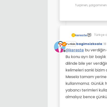
Turpinen, şalgaminen d
Türkçe d
kereste
K
süren bir
bagimsizkoala
etkenler 
18
Yolunuz 
Yetkin
So
Herkes n
@
kereste
bu verdiğin 
Mesela "
Çevrimdışı
Bu konu ayrı bir başlı
´de sıkç
Tam ters
dilinde bile yer verdi
kelimeleri sanki bizim 
Mesela tamam yerine a
kullanmamız. Günlük h
yabancı terimleri kull
almalıyız bence çünkü 