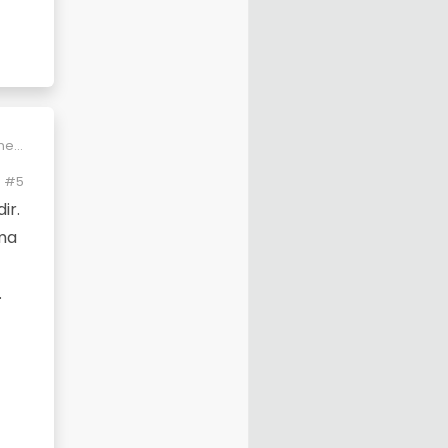
ene
#5
.
ir.
rkiye
şma
a yemek
.