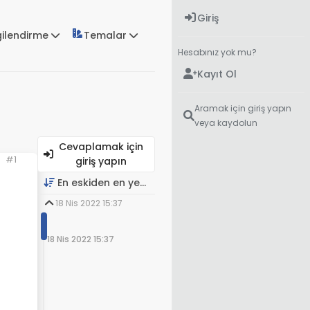
Giriş
gilendirme
Temalar
Hesabınız yok mu?
Kayıt Ol
Aramak için giriş yapın
veya kaydolun
Cevaplamak için
#1
giriş yapın
En eskiden en yeniye
18 Nis 2022 15:37
18 Nis 2022 15:37