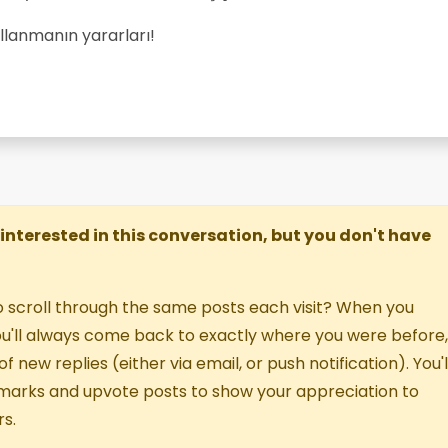
ullanmanın yararları!
re interested in this conversation, but you don't have
o scroll through the same posts each visit? When you
you'll always come back to exactly where you were before,
f new replies (either via email, or push notification). You'l
marks and upvote posts to show your appreciation to
s.