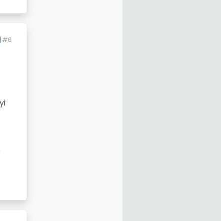
#6
yi
r