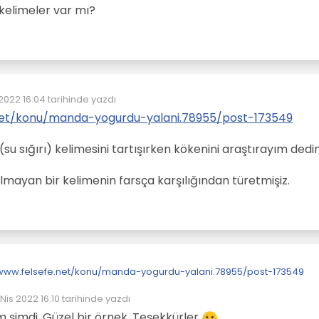
 kelimeler var mı?
 2022 16:04
tarihinde yazdı
üzenleyen:
.net/konu/manda-yogurdu-yalani.78955/post-173549
 sığırı) kelimesini tartışırken kökenini araştırayım dedi
olmayan bir kelimenin farsça karşılığından türetmişiz.
/www.felsefe.net/konu/manda-yogurdu-yalani.78955/post-173549
 Nis 2022 16:10
tarihinde yazdı
rumda Manda(su sığırı) kelimesini tartışırken kökenini araştırayım de
n düzenleyen:
şimdi. Güzel bir örnek. Teşekkürler