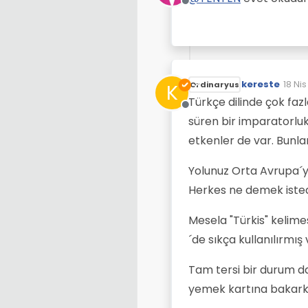
Manda il
Çevrimdışı
kereste
18 Nis
K
Ordinaryus
Son d
Türkçe dilinde çok faz
Çevrimdışı
süren bir imparatorlu
etkenler de var. Bunları
Yolunuz Orta Avrupa´y
Herkes ne demek istediğ
Mesela "Türkis" kelime
´de sıkça kullanılırmı
Tam tersi bir durum da
yemek kartına bakarke