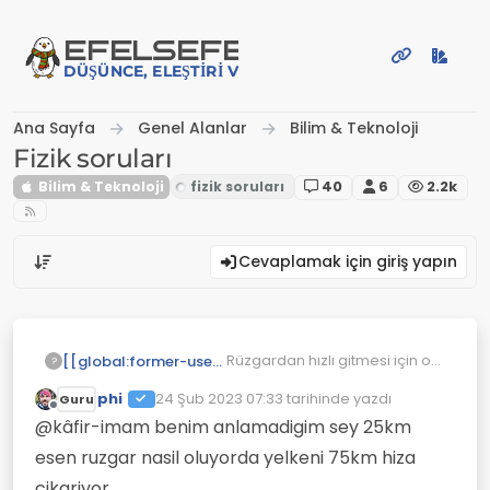
İçeriğe atla
EFE
LSEFE
DÜŞÜNCE, ELEŞTIRI VE PAYLAŞIM PLATFORMU
Ana Sayfa
Genel Alanlar
Bilim & Teknoloji
Fizik soruları
Bilim & Teknoloji
40
6
2.2k
Cevaplamak için giriş yapın
Rüzgardan hızlı gitmesi için o
[[global:former-user]]
?
pervanenin bir motor
phi
24 Şub 2023 07:33
tarihinde yazdı
Guru
tarafından döndürülmesi
Rüzgarla ters yönde
Son düzenleyen:
Çevrimdışı
gerekir.
döndürdüğün zaman havayı
@kâfir-imam benim anlamadigim sey 25km
orada sıkıştırıp itiş gücünü
esen ruzgar nasil oluyorda yelkeni 75km hiza
daha fazla sağlıyor olabilir.
cikariyor.
Yani havanın geçmesine izin