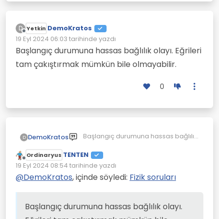
DemoKratos
D
Yetkin
Çevrimdışı
19 Eyl 2024 06:03
tarihinde yazdı
Son düzenleyen:
Başlangıç durumuna hassas bağlılık olayı. Eğrileri
tam çakıştırmak mümkün bile olmayabilir.
0
Başlangıç durumuna hassas bağlılık
DemoKratos
D
olayı. Eğrileri tam çakıştırmak
TENTEN
mümkün bile olmayabilir.
Ordinaryus
Çevrimdışı
19 Eyl 2024 08:54
tarihinde yazdı
Son düzenleyen:
@
DemoKratos
, içinde söyledi:
Fizik soruları
Başlangıç durumuna hassas bağlılık olayı.