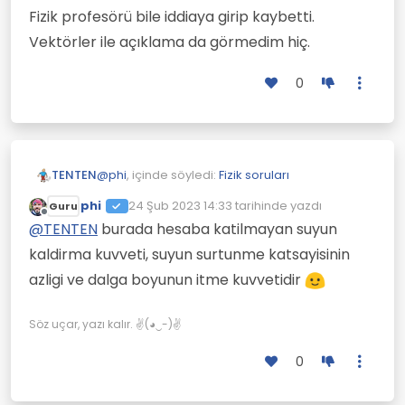
Fizik profesörü bile iddiaya girip kaybetti.
Vektörler ile açıklama da görmedim hiç.
0
@
phi
, içinde söyledi:
Fizik soruları
TENTEN
phi
24 Şub 2023 14:33
tarihinde yazdı
Guru
Son düzenleyen:
Çevrimdışı
@
TENTEN
neden ruzgar hizindan uc kat
@
TENTEN
burada hesaba katilmayan suyun
hizli gidiyorlar peki?
kaldirma kuvveti, suyun surtunme katsayisinin
Bİlsem burada sormazdım.
azligi ve dalga boyunun itme kuvvetidir
Fizik profesörü bile iddiaya girip kaybetti.
Vektörler ile açıklama da görmedim hiç.
Söz uçar, yazı kalır. ✌(◕‿-)✌
0