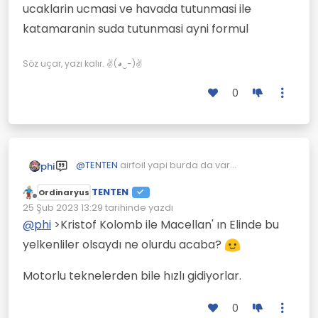
ucaklarin ucmasi ve havada tutunmasi ile
katsayisinin azligi ve dalga boyunun itme
kuvvetidir
katamaranin suda tutunmasi ayni formul
Söz uçar, yazı kalır. ✌(◕‿-)✌
0
Bu videoda anlatıyor.
@
TENTEN
airfoil yapi burda da var
phi
Aşağıdaki resimde yukarı doğru itilen
ucaklarin ucmasi ve havada tutunmasi ile
makaralı çubuk rüzgarın aldığı yol(Kısa kırmızı
Uzun kırmızılı çizgide arabanın aldığı yol.
katamaranin suda tutunmasi ayni formul
TENTEN
Ordinaryus
çizgi).
Yelkenlerde tekerlek yerine altında düz plaka
Çevrimdışı
25 Şub 2023 13:29
tarihinde yazdı
var onlar rüzgar yönünde sürüklenmesine
Son düzenleyen:
@
phi
>Kristof Kolomb ile Macellan' ın Elinde bu
engel oluyorlar.
yelkenliler olsaydı ne olurdu acaba?
Motorlu teknelerden bile hızlı gidiyorlar.
0