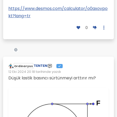
https://www.desmos.com/calculator/o0axovpo
kt?lang=tr
0
TENTEN
Ordinaryus
Çevrimdışı
12 Eki 2024 20:18
tarihinde yazdı
Son düzenleyen:
Düşük lastik basıncı sürtünmeyi arttırır mı?