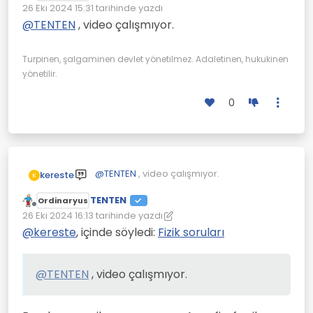
Çevrimdışı
26 Eki 2024 15:31
tarihinde yazdı
Son düzenleyen:
@
TENTEN
, video çalışmıyor.
Turpinen, şalgaminen devlet yönetilmez. Adaletinen, hukukinen
yönetilir.
0
Kondansatörlerde elektrik metal tabakada mı
toplanıyor yoksa yalıtkan tabakada mı?
@
TENTEN
, video çalışmıyor.
kereste
K
TENTEN
Ordinaryus
Çevrimdışı
26 Eki 2024 16:13
tarihinde yazdı
Son düzenleyen: TENTEN
@
kereste
, içinde söyledi:
Fizik soruları
@
TENTEN
, video çalışmıyor.