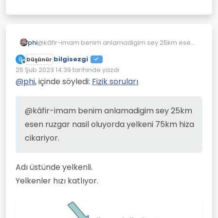
https://pbs.twimg.com/media/DovQVlhXUAA
8cP5?format=jpg
phi
@kâfir-imam benim anlamadigim sey 25km esen
katamarandaki suya batan plakalar kırmızı
ruzgar nasil oluyorda yelkeni 75km hiza cikariyor.
renk.
bilgisezgi
B
Düşünür
Çevrimdışı
25 Şub 2023 14:39
tarihinde yazdı
Son düzenleyen:
@
phi
, içinde söyledi:
Fizik soruları
@kâfir-imam benim anlamadigim sey 25km
esen ruzgar nasil oluyorda yelkeni 75km hiza
cikariyor.
Adı üstünde yelkenli.
Yelkenler hızı katlıyor.