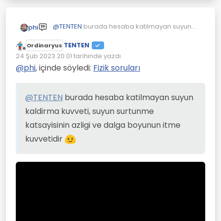
@
TENTEN
burada hesaba katilmayan suyun
phi
kaldirma kuvveti, suyun surtunme katsayisinin
TENTEN
azligi ve dalga boyunun itme kuvvetidir
Ordinaryus
Çevrimdışı
24 Şub 2023 20:01
tarihinde yazdı
Son düzenleyen:
@
phi
, içinde söyledi:
Fizik soruları
@
TENTEN
burada hesaba katilmayan suyun
kaldirma kuvveti, suyun surtunme
katsayisinin azligi ve dalga boyunun itme
kuvvetidir