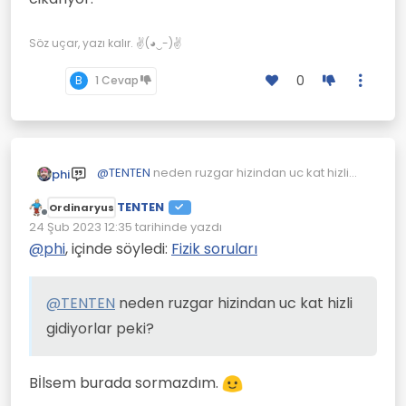
vermeyip yelkeni iyice
dolduruyor.
Söz uçar, yazı kalır. ✌(◕‿-)✌
0
B
1 Cevap
@
TENTEN
neden ruzgar hizindan uc kat hizli
phi
gidiyorlar peki?
TENTEN
Ordinaryus
Çevrimdışı
24 Şub 2023 12:35
tarihinde yazdı
Son düzenleyen:
@
phi
, içinde söyledi:
Fizik soruları
@
TENTEN
neden ruzgar hizindan uc kat hizli
gidiyorlar peki?
Bİlsem burada sormazdım.