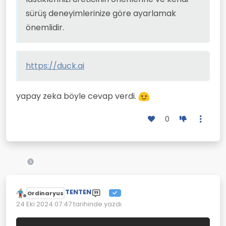
sürüş deneyimlerinize göre ayarlamak
önemlidir.
https://duck.ai
yapay zeka böyle cevap verdi.
0
TENTEN
Ordinaryus
Çevrimdışı
24 Eki 2024 07:47
tarihinde yazdı
Son düzenleyen: