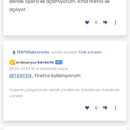
Bende opera ile açamıyorum. Ama firefox ile
açılıyor.
0
@
kereste
, içinde söyledi:
Fizik soruları
TENTEN
kereste
K
Ordinaryus
Çevrimdışı
@
TENTEN
, video çalışmıyor.
26 Eki 2024 16:14
tarihinde yazdı
Son düzenleyen:
@
TENTEN
, Firefox kullanıyorum.
Bende opera ile açamıyorum. Ama firefox ile
açılıyor.
Turpinen, şalgaminen devlet yönetilmez. Adaletinen, hukukinen
yönetilir.
0