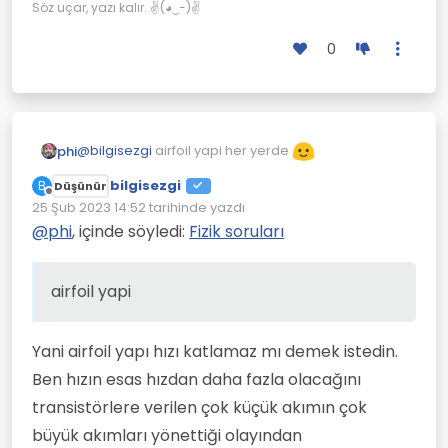
Yelkenler hızı katlıyor.
Söz uçar, yazı kalır. ✌(◕‿-)✌
0
@
bilgisezgi
airfoil yapi her yerde
phi
bilgisezgi
B
Düşünür
Çevrimdışı
25 Şub 2023 14:52
tarihinde yazdı
Son düzenleyen:
@
phi
, içinde söyledi:
Fizik soruları
airfoil yapi
Yani airfoil yapı hızı katlamaz mı demek istedin.
Ben hızın esas hızdan daha fazla olacağını
transistörlere verilen çok küçük akımın çok
büyük akımları yönettiği olayından