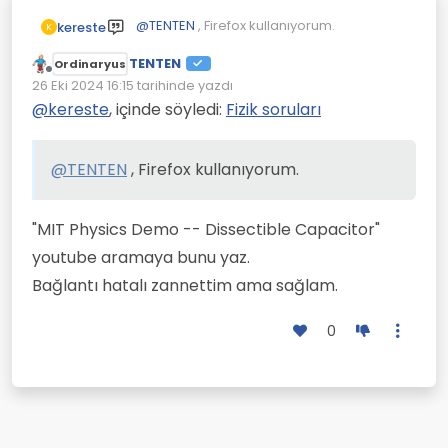
@
TENTEN
, Firefox kullanıyorum.
kereste
K
TENTEN
Ordinaryus
Çevrimdışı
26 Eki 2024 16:15
tarihinde yazdı
Son düzenleyen:
@
kereste
, içinde söyledi:
Fizik soruları
@
TENTEN
, Firefox kullanıyorum.
"MIT Physics Demo -- Dissectible Capacitor"
youtube aramaya bunu yaz.
Bağlantı hatalı zannettim ama sağlam.
0