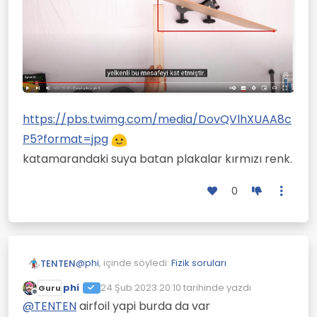
https://pbs.twimg.com/media/DovQVlhXUAA8c
P5?format=jpg
katamarandaki suya batan plakalar kırmızı renk.
0
@
phi
, içinde söyledi:
Fizik soruları
TENTEN
phi
24 Şub 2023 20:10
tarihinde yazdı
Guru
Son düzenleyen:
Çevrimdışı
@
TENTEN
burada hesaba katilmayan
@
TENTEN
airfoil yapi burda da var
suyun kaldirma kuvveti, suyun surtunme