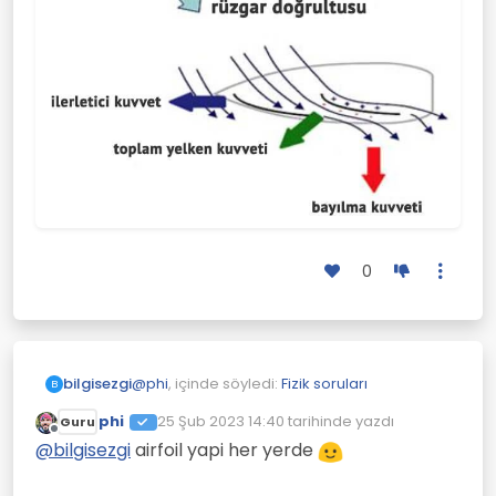
0
@
phi
, içinde söyledi:
Fizik soruları
bilgisezgi
B
phi
25 Şub 2023 14:40
tarihinde yazdı
Guru
Son düzenleyen:
Çevrimdışı
@kâfir-imam benim anlamadigim sey
@
bilgisezgi
airfoil yapi her yerde
25km esen ruzgar nasil oluyorda
Adı üstünde yelkenli.
yelkeni 75km hiza cikariyor.