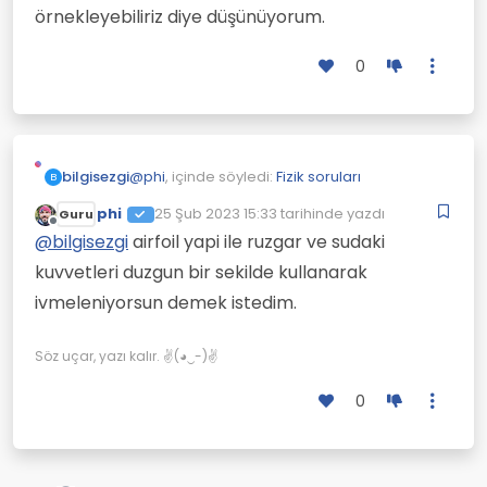
örnekleyebiliriz diye düşünüyorum.
0
@
phi
, içinde söyledi:
Fizik soruları
bilgisezgi
B
phi
25 Şub 2023 15:33
tarihinde yazdı
Guru
Son düzenleyen:
Çevrimdışı
airfoil yapi
@
bilgisezgi
airfoil yapi ile ruzgar ve sudaki
kuvvetleri duzgun bir sekilde kullanarak
Yani airfoil yapı hızı katlamaz mı demek
ivmeleniyorsun demek istedim.
istedin.
Ben hızın esas hızdan daha fazla olacağını
transistörlere verilen çok küçük akımın çok
Söz uçar, yazı kalır. ✌(◕‿-)✌
büyük akımları yönettiği olayından
örnekleyebiliriz diye düşünüyorum.
0