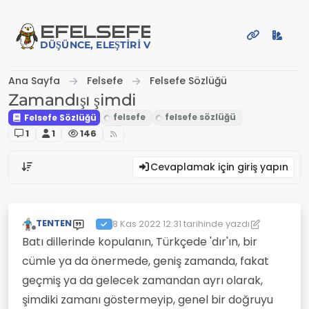
İçeriğe atla
EFE
LSEFE
DÜŞÜNCE, ELEŞTIRI VE PAYLAŞIM PLATFORMU
Ana Sayfa
Felsefe
Felsefe Sözlüğü
Zamandışı şimdi
Felsefe Sözlüğü
1
1
146
Cevaplamak için giriş yapın
TENTEN
8 Kas 2022 12:31
tarihinde yazdı
Son düzenleyen: TENTEN
11 Ağu 2022 12:32
Çevrimdışı
Batı dillerinde kopulanın, Türkçede 'dır'ın, bir
cümle ya da önermede, geniş zamanda, fakat
geçmiş ya da gelecek zamandan ayrı olarak,
şimdiki zamanı gös­termeyip, genel bir doğruyu