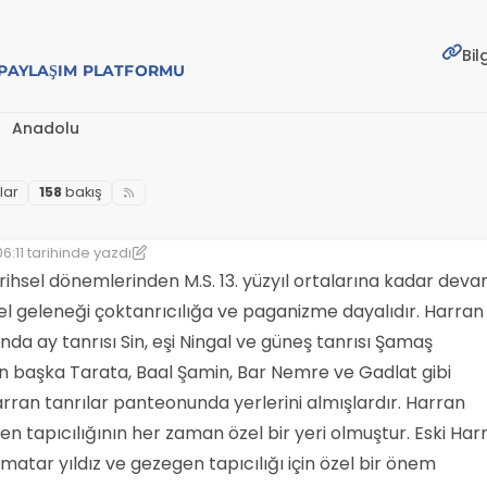
Bil
E PAYLAŞIM PLATFORMU
Anadolu
lar
158
bakış
6:11
tarihinde yazdı
yen: phi
2 Kas 2022 06:11
arihsel dönemlerinden M.S. 13. yüzyıl ortalarına kadar dev
el geleneği çoktanrıcılığa ve paganizme dayalıdır. Harran
şında ay tanrısı Sin, eşi Ningal ve güneş tanrısı Şamaş
 başka Tarata, Baal Şamin, Bar Nemre ve Gadlat gibi
Harran tanrılar panteonunda yerlerini almışlardır. Harran
en tapıcılığının her zaman özel bir yeri olmuştur. Eski Har
atar yıldız ve gezegen tapıcılığı için özel bir önem