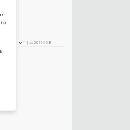
ve
bir
11 Şub 2022 06:11
lü