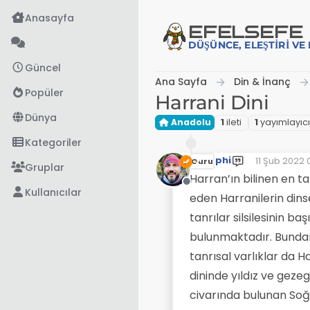
İçeriğe atla
Anasayfa
EFE
LSEFE
DÜŞÜNCE, ELEŞTIRI V
Güncel
Ana Sayfa
Din & İnanç
Popüler
Harrani Dini
Dünya
Anadolu
1
i̇leti
1
yayımlayıcı
Kategoriler
phi
11 Şub 2022 0
Guru
Son düzenle
Gruplar
Harran’ın bilinen en t
Çevrimdışı
Kullanıcılar
eden Harranilerin dins
tanrılar silsilesinin ba
bulunmaktadır. Bundan
tanrısal varlıklar da 
dininde yıldız ve gezeg
civarında bulunan Soğm