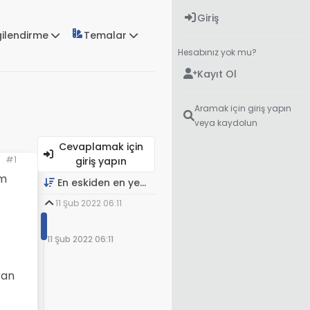
Giriş
gilendirme
Temalar
Hesabınız yok mu?
Kayıt Ol
Aramak için giriş yapın
veya kaydolun
Cevaplamak için
#1
giriş yapın
am
En eskiden en yeniye
11 Şub 2022 06:11
11 Şub 2022 06:11
ran