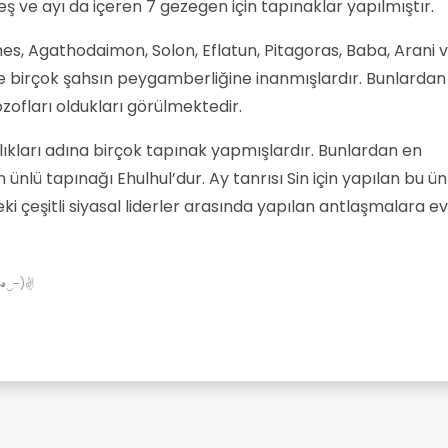
eş ve ayı da içeren 7 gezegen için tapınaklar yapılmıştır.
s, Agathodaimon, Solon, Eflatun, Pitagoras, Baba, Arani 
 birçok şahsın peygamberliğine inanmışlardır. Bunlardan 
ozofları oldukları görülmektedir.
rlıkları adına birçok tapınak yapmışlardır. Bunlardan en
ünlü tapınağı Ehulhul’dur. Ay tanrısı Sin için yapılan bu ün
ki çeşitli siyasal liderler arasında yapılan antlaşmalara ev
✌(◕‿-)✌