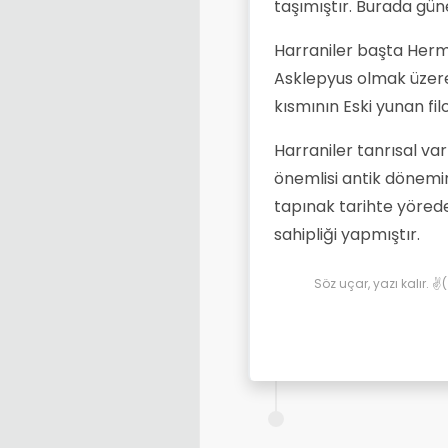
taşımıştır. Burada gün
Harraniler başta Herme
Asklepyus olmak üzere
kısmının Eski yunan fil
Harraniler tanrısal va
önemlisi antik dönemin 
tapınak tarihte yörede
sahipliği yapmıştır.
Söz uçar, yazı kalır. 