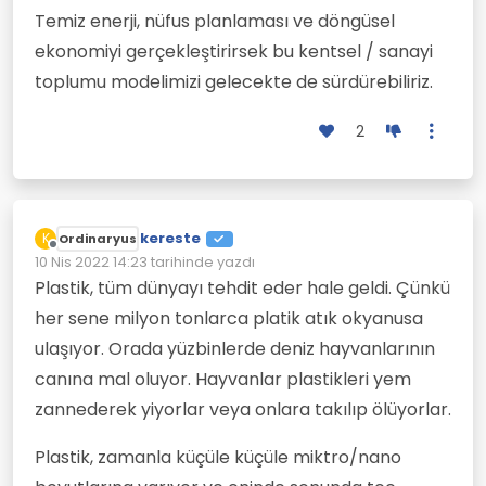
Temiz enerji, nüfus planlaması ve döngüsel
ekonomiyi gerçekleştirirsek bu kentsel / sanayi
toplumu modelimizi gelecekte de sürdürebiliriz.
2
kereste
K
Ordinaryus
Çevrimdışı
10 Nis 2022 14:23
tarihinde yazdı
Son düzenleyen:
Plastik, tüm dünyayı tehdit eder hale geldi. Çünkü
her sene milyon tonlarca platik atık okyanusa
ulaşıyor. Orada yüzbinlerde deniz hayvanlarının
canına mal oluyor. Hayvanlar plastikleri yem
zannederek yiyorlar veya onlara takılıp ölüyorlar.
Plastik, zamanla küçüle küçüle miktro/nano