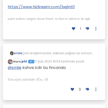
https://www.hizliresim.com/bejlnt0
вαzєn sαdєcє чσrgun σluчσr ínsαn. nє küs nє чαlnız nє dє αşık.
1
Çinli araştırmacılar, bitkisel yağları ve somon
smile
balıklarının spermlerinden elde edilen DNA'yı
phi
17 Şub 2022 19:53
tarihinde yazdı
Guru
kullanarak doğada parçalanabilen bir plastik
https://www.hizliresim.com/bejlnt0
Son düzenleyen:
Çevrimdışı
üretti..
@
smile
kahve icilir bu fincanda.
Söz uçar, yazı kalır. ✌(◕‿-)✌
0