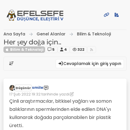
İçeriğe atla
EFE
LSEFE
DÜŞÜNCE, ELEŞTIRI VE PAYLAŞIM PLATFORMU
Ana Sayfa
Genel Alanlar
Bilim & Teknoloji
Her şey doğa için..
Bilim & Teknoloji
5
4
322
Cevaplamak için giriş yapın
smile
Düşünür
Çevrimdışı
17 Şub 2022 19:32
tarihinde yazdı
Son düzenleyen: smile
Çinli araştırmacılar, bitkisel yağları ve somon
balıklarının spermlerinden elde edilen DNA'yı
kullanarak doğada parçalanabilen bir plastik
üretti..