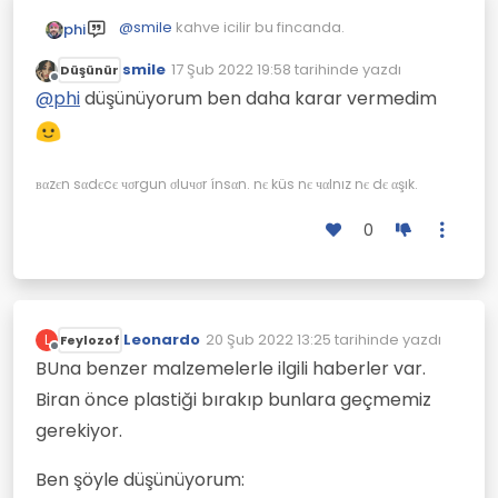
@
smile
kahve icilir bu fincanda.
phi
smile
17 Şub 2022 19:58
tarihinde yazdı
Düşünür
Son düzenleyen:
Çevrimdışı
@
phi
düşünüyorum ben daha karar vermedim
вαzєn sαdєcє чσrgun σluчσr ínsαn. nє küs nє чαlnız nє dє αşık.
0
Leonardo
20 Şub 2022 13:25
tarihinde yazdı
L
Feylozof
Son düzenleyen:
Çevrimdışı
BUna benzer malzemelerle ilgili haberler var.
Biran önce plastiği bırakıp bunlara geçmemiz
gerekiyor.
Ben şöyle düşünüyorum: