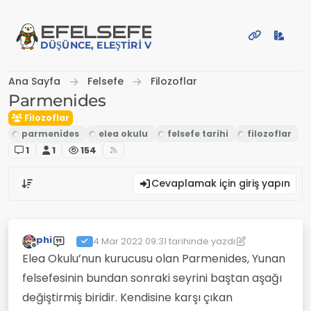
İçeriğe atla
EFE
LSEFE
DÜŞÜNCE, ELEŞTIRI VE PAYLAŞIM PLATFORMU
Ana Sayfa
Felsefe
Filozoflar
Parmenides
Filozoflar
1
1
154
Cevaplamak için giriş yapın
phi
4 Mar 2022 09:31
tarihinde yazdı
Son düzenleyen: phi
3 Nis 2022 09:32
Çevrimdışı
Elea Okulu’nun kurucusu olan Parmenides, Yunan
felsefesinin bundan sonraki seyrini baştan aşağı
değiştirmiş biridir. Kendisine karşı çıkan