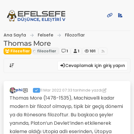
İçeriğe atla
EFE
LSEFE
DÜŞÜNCE, ELEŞTIRI VE PAYLAŞIM PLATFORMU
Ana Sayfa
Felsefe
Filozoflar
Thomas More
Filozoflar
1
1
101
Cevaplamak için giriş yapın
phi
11 Mar 2022 07:33
tarihinde yazdı
Son düzenleyen: phi
3 Kas 2022 07:33
Çevrimdışı
Thomas More (1478-1535), Machiavelli kadar
modern bir filozof olmayıp, tipik bir geçiş dönemi
ya da Rönesans filozoftur. Bu başkaca şeyler
yanında, Platon’un Devlet’inden etkilenerek
kaleme aldığı Utopia adlı eserinden, Ütopya