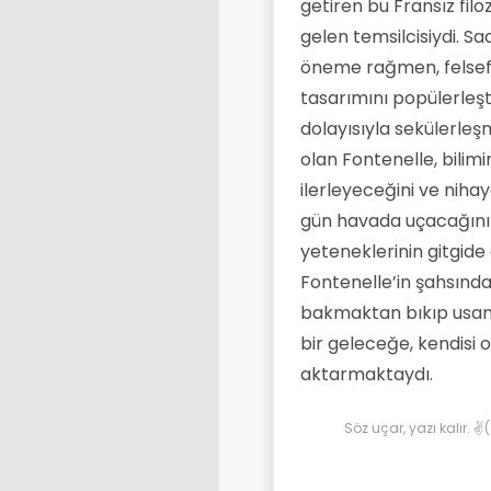
getiren bu Fransız fil
gelen temsilcisiydi. S
öneme rağmen, felsefe
tasarımını popülerleşt
dolayısıyla sekülerleş
olan Fontenelle, bilim
ilerleyeceğini ve nihay
gün havada uçacağını s
yeteneklerinin gitgide a
Fontenelle’in şahsınd
bakmaktan bıkıp usanmı
bir geleceğe, kendisi o
aktarmaktaydı.
Söz uçar, yazı kalır. 