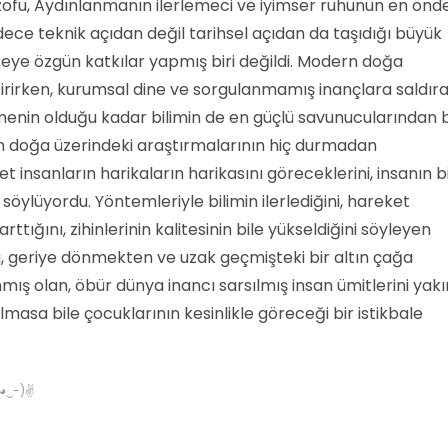
ozofu, Aydınlanmanın ilerlemeci ve iyimser ruhunun en önd
adece teknik açıdan değil tarihsel açıdan da taşıdığı büyük
ye özgün katkılar yapmış biri değildi. Modern doğa
irirken, kurumsal dine ve sorgulanmamış inançlara saldıra
menin olduğu kadar bilimin de en güçlü savunucularından b
in doğa üzerindeki araştırmalarının hiç durmadan
et insanların harikaların harikasını göreceklerini, insanın b
öylüyordu. Yöntemleriyle bilimin ilerlediğini, hareket
rttığını, zihinlerinin kalitesinin bile yükseldiğini söyleyen
a, geriye dönmekten ve uzak geçmişteki bir altın çağa
ş olan, öbür dünya inancı sarsılmış insan ümitlerini yakı
lmasa bile çocuklarının kesinlikle göreceği bir istikbale
✌(◕‿-)✌