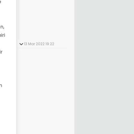
e
n,
iri
13 Mar 2022 19:22
ir
n