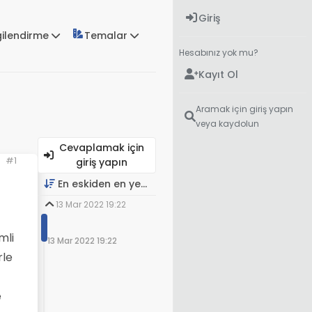
Giriş
gilendirme
Temalar
Hesabınız yok mu?
Kayıt Ol
Aramak için giriş yapın
veya kaydolun
Cevaplamak için
#1
giriş yapın
En eskiden en yeniye
13 Mar 2022 19:22
mli
13 Mar 2022 19:22
rle
e