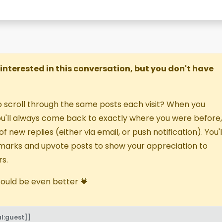
re interested in this conversation, but you don't have
o scroll through the same posts each visit? When you
you'll always come back to exactly where you were before,
f new replies (either via email, or push notification). You'l
marks and upvote posts to show your appreciation to
s.
 could be even better 💗
l:guest]]