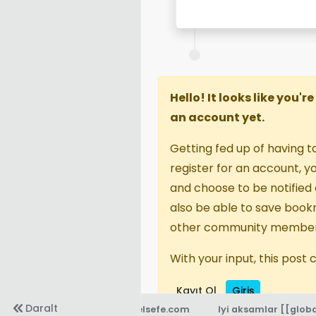
Hello! It looks like you'
an account yet.
Getting fed up of having t
register for an account, 
and choose to be notified o
also be able to save book
other community member
With your input, this post
Kayıt Ol
Giriş
Daralt
© 2021-
efelsefe.com
Iyi aksamlar
[[globa