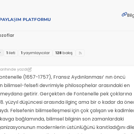
Bil
E PAYLAŞIM PLATFORMU
lozoflar
1
i̇leti
1
yayımlayıcılar
128
bakış
arihinde yazdı
hi
ontenelle (1657-1757), Fransız Aydınlanması’ nın öncü
ın bilimsel-felsefi devrimiyle philosophelar arasındaki en
ı meydana getirir. Gerçekten de Fontenelle pek çoklarına
18. yüzyıl düşüncesi arasında ilginç ama bir o kadar da öne
ydı. Felsefenin bilimselleşmesi için çok çalışan ve kadimle
kavga bağlamında, bilimsel bilginin son zamanlardaki
organizasyonunun modernlerin üstünlüğünü kanıtladığını dil