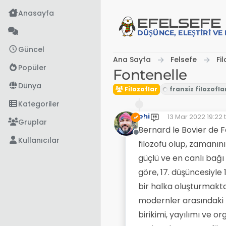
İçeriğe atla
Anasayfa
EFE
LSEFE
DÜŞÜNCE, ELEŞTIRI V
Güncel
Ana Sayfa
Felsefe
Fi
Popüler
Fontenelle
Dünya
Filozoflar
Kategoriler
phi
13 Mar 2022 19:22
t
Son düzenleyen: p
Gruplar
Bernard le Bovier de F
Çevrimdışı
Kullanıcılar
filozofu olup, zamanın
güçlü ve en canlı bağ
göre, 17. düşüncesiyle 
bir halka oluşturmakta
modernler arasındaki 
birikimi, yayılımı ve 