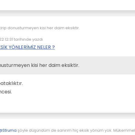
tirip donusturmeyen kisi her daim eksiktir.
22 12:31
tarihinde yazdı
enleyen:
SİK YÖNLERİMİZ NELER ?
onusturmeyen kisi her daim eksiktir.
ataklıktır.
ncesi.
@
Struma
şöyle düşündüm de sanırım hiç eksik yönüm yok. Mükemme