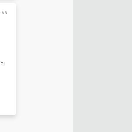
#8
sel