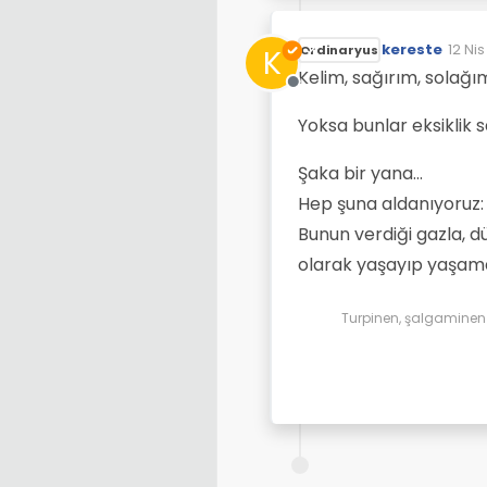
kereste
12 Nis
K
Ordinaryus
Son d
Kelim, sağırım, solağı
Çevrimdışı
Yoksa bunlar eksiklik 
Şaka bir yana...
Hep şuna aldanıyoruz:
Bunun verdiği gazla, d
olarak yaşayıp yaşamad
Turpinen, şalgaminen d