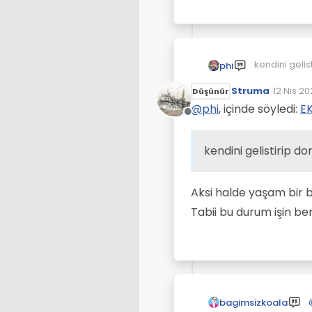
kendini gelis
phi
Struma
12 Nis 20
Düşünür
Son düz
@
phi
, içinde söyledi:
EK
Çevrimdışı
kendini gelistirip d
Aksi halde yaşam bir b
Tabii bu durum işin be
bagimsizkoala