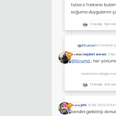
tutsa o frekansı bula
soğuma duygularım çok
1 Cevap
Son ce
Biz insanlar olab
Struma
olsa gerek.
nejdet evren
11 Ni
Yetkin
İlişki türle
Son 
bahsetmek be
@
Struma
, her yönümü
Çevrimdışı
Ancak sürekl
Konu sınırla
bir sonucu b
eksik kaldığı
kadınlarını erkeğe mu
NOT : İYİ - 
KULLANILMIŞTI
1 Cevap
Son ce
phi
12 Nis 2022 10:54
Guru
Son düzenleyen:
kendini gelistirip donu
Çevrimdışı