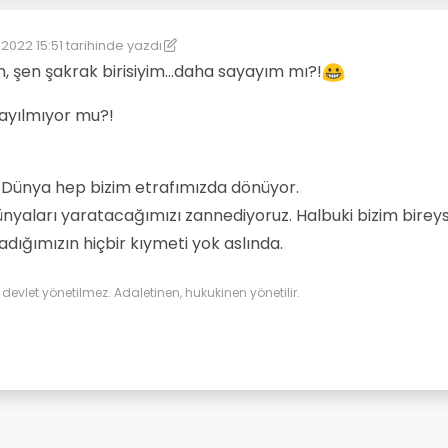
 2022 15:51
tarihinde yazdı
üzenleyen: kereste
4 Ara 2022 16:26
m, şen şakrak birisiyim...daha sayayım mı?!
sayılmıyor mu?!
 Dünya hep bizim etrafımızda dönüyor.
ünyaları yaratacağımızı zannediyoruz. Halbuki bizim birey
ığımızın hiçbir kıymeti yok aslında.
evlet yönetilmez. Adaletinen, hukukinen yönetilir.