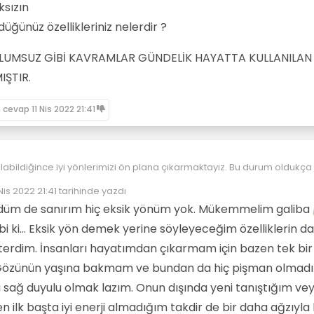
ksızın
düğünüz özellikleriniz nelerdir ?
- OLUMSUZ GİBİ KAVRAMLAR GÜNDELİK HAYATTA KULLANILAN
IŞTIR.
n cevap
11 Nis 2022 21:41
ildiğince iyi yönlerimizi ön plana çıkarmaktayız. Bu durum oldukça doğal
 Nis 2022 21:41
tarihinde yazdı
rinde ilerleyen zamanlarda olumsuz olarak gördüğümüz özelliklerden
n düzenleyen:
nim için bir dezavantaj yaratmamaktadır.
düm de sanırım hiç eksik yönüm yok. Mükemmelim galiba
i olumsuz olarak görebileceğimiz özelliklerden bahsetmek elbette o
ması olmaksızın
 ki... Eksik yön demek yerine söyleyeceğim özelliklerin d
eraberinde getiremeyecektir.
nızı düşündüğünüz özellikleriniz nelerdir ?
terdim. İnsanları hayatımdan çıkarmam için bazen tek bir
OLUMLU - OLUMSUZ GİBİ KAVRAMLAR GÜNDELİK HAYATTA KULLANILAN ANLA
R.
. Gözünün yaşına bakmam ve bundan da hiç pişman olmad
a sağ duyulu olmak lazım. Onun dışında yeni tanıştığım ve
n ilk başta iyi enerji almadığım takdir de bir daha ağzıyla