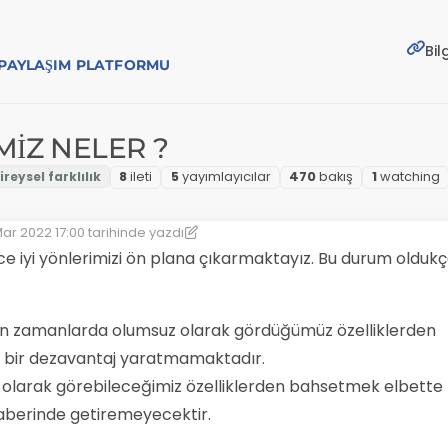
Bil
E PAYLAŞIM PLATFORMU
MİZ NELER ?
8
i̇leti
5
yayımlayıcılar
470
bakış
1
watching
ar 2022 17:00
tarihinde yazdı
 düzenleyen: Struma
ince iyi yönlerimizi ön plana çıkarmaktayız. Bu durum olduk
leyen zamanlarda olumsuz olarak gördüğümüz özelliklerden
 bir dezavantaj yaratmamaktadır.
 olarak görebileceğimiz özelliklerden bahsetmek elbette
aberinde getiremeyecektir.