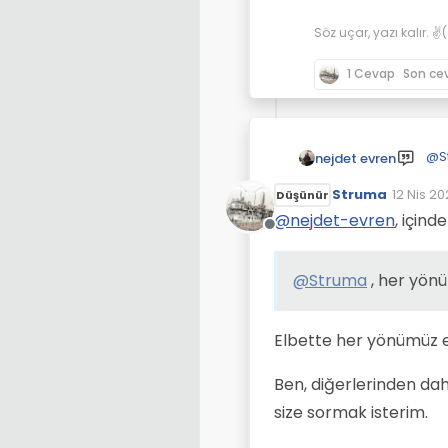
Söz uçar, yazı kalır. 
1 Cevap
Son ce
@
S
nejdet evren
Struma
12 Nis 20
Düşünür
Son düz
@
nejdet-evren
, içind
Çevrimdışı
@
Struma
, her yön
Elbette her yönümüz ek
Ben, diğerlerinden daha 
size sormak isterim.