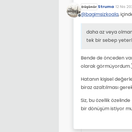
Struma
12 Nis 20
Düşünür
Son düz
@
bagimsizkoala
, için
Çevrimdışı
daha az veya olmam
tek bir sebep yeterl
Bende de önceden var
olarak görmüyordum.
Hatanın kişisel değerl
biraz azaltılması gerek
Siz, bu özellik özelinde
bir dönüşüm istiyor m