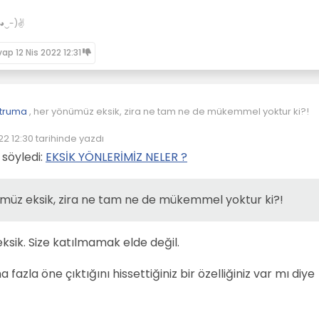
✌(◕‿-)✌
vap
12 Nis 2022 12:31
truma
, her yönümüz eksik, zira ne tam ne de mükemmel yoktur ki?!
22 12:30
tarihinde yazdı
enleyen:
e söyledi:
EKSİK YÖNLERİMİZ NELER ?
ümüz eksik, zira ne tam ne de mükemmel yoktur ki?!
sik. Size katılmamak elde değil.
fazla öne çıktığını hissettiğiniz bir özelliğiniz var mı diye