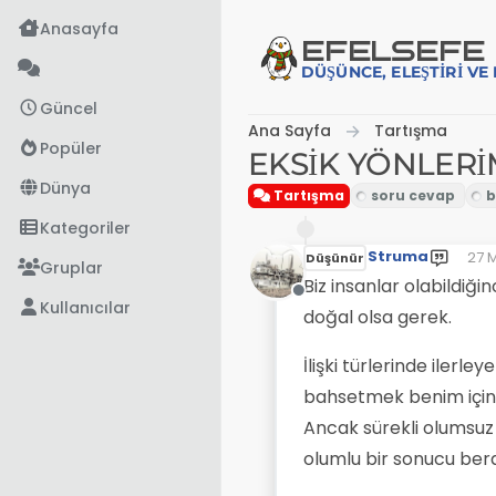
İçeriğe atla
Anasayfa
EFE
LSEFE
DÜŞÜNCE, ELEŞTIRI V
Güncel
Ana Sayfa
Tartışma
Popüler
EKSİK YÖNLERİ
Dünya
Tartışma
Kategoriler
Struma
27 M
Düşünür
Son
Gruplar
Biz insanlar olabildiğ
Çevrimdışı
Kullanıcılar
doğal olsa gerek.
İlişki türlerinde iler
bahsetmek benim için
Ancak sürekli olumsuz
olumlu bir sonucu ber