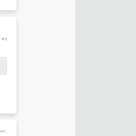
#6
lim