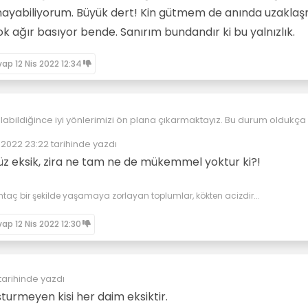
mayabiliyorum. Büyük dert! Kin gütmem de anında uzakla
 ağır basıyor bende. Sanırım bundandır ki bu yalnızlık.
vap
12 Nis 2022 12:34
ildiğince iyi yönlerimizi ön plana çıkarmaktayız. Bu durum oldukça doğal
s 2022 23:22
tarihinde yazdı
rinde ilerleyen zamanlarda olumsuz olarak gördüğümüz özelliklerden
düzenleyen:
nim için bir dezavantaj yaratmamaktadır.
z eksik, zira ne tam ne de mükemmel yoktur ki?!
i olumsuz olarak görebileceğimiz özelliklerden bahsetmek elbette o
ması olmaksızın
eraberinde getiremeyecektir.
nızı düşündüğünüz özellikleriniz nelerdir ?
htaç bir şekilde yaşamaya zorlayan toplumlar, kökten acizdir...
OLUMLU - OLUMSUZ GİBİ KAVRAMLAR GÜNDELİK HAYATTA KULLANILAN ANLA
R.
vap
12 Nis 2022 12:30
tarihinde yazdı
sturmeyen kisi her daim eksiktir.