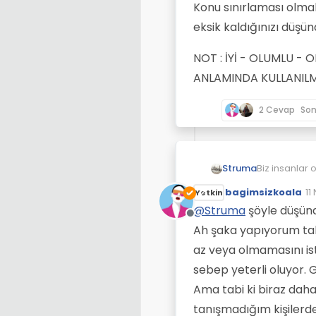
Konu sınırlaması olma
eksik kaldığınızı düşün
NOT : İYİ - OLUMLU 
ANLAMINDA KULLANILM
2 Cevap
So
Biz insanlar olab
Struma
olsa gerek.
bagimsizkoala
11
Yetkin
İlişki türle
So
bahsetmek be
@
Struma
şöyle düşün
Çevrimdışı
Ancak sürekl
Konu sınırla
Ah şaka yapıyorum tabi
bir sonucu b
eksik kaldığı
az veya olmamasını is
NOT : İYİ - 
KULLANILMIŞTI
sebep yeterli oluyor
Ama tabi ki biraz dah
tanışmadığım kişilerde