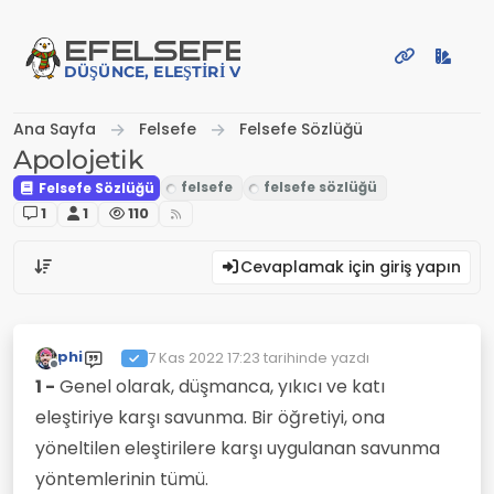
İçeriğe atla
EFE
LSEFE
DÜŞÜNCE, ELEŞTIRI VE PAYLAŞIM PLATFORMU
Ana Sayfa
Felsefe
Felsefe Sözlüğü
Apolojetik
Felsefe Sözlüğü
1
1
110
Cevaplamak için giriş yapın
phi
7 Kas 2022 17:23
tarihinde yazdı
Son düzenleyen:
Çevrimdışı
1 -
Genel olarak, düşmanca, yıkıcı ve katı
eleştiriye karşı savunma. Bir öğretiyi, ona
yöneltilen eleştirilere karşı uygulanan savunma
yöntemlerinin tümü.