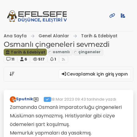
İçeriğe atla
EFE
LSEFE
DÜŞÜNCE, ELEŞTIRI VE PAYLAŞIM PLATFORMU
Ana Sayfa
Genel Alanlar
Tarih & Edebiyat
Osmanlı çingeneleri sevmezdi
Tarih & Edebiyat
11
6
517
1
Cevaplamak için giriş yapın
Sputnik
18 Mar 2023 09:43
tarihinde yazdı
S
Son düzenleyen:
Çevrimdışı
Zamanında Osmanlı imparatorluğu çingeneleri
Müslüman saymazmış. Hristiyanlar gibi cizye
ödemeleri şart koşulmuş.
Memurluk yapmaları da yasakmış.