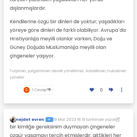
dışlanmışlardır.
Kendilerine özgü bir dinleri de yoktur; yaşadıkları
yöreye göre dinleri de farklı olabiliyor. Avrupa´da
Hrıstiyanlıĝa meyilli olanlar varken, Doĝu ve
Güney Doĝuda Müslümanlıĝa meyilli olan
çingeneler yaşıyor.
Turpinen, şalgaminen devlet yönetilmez. Adaletinen, hukukinen
yönetilir.
0
S
1 Cevap
nejdet evren
19 Mar 2023 18:19
tarihinde yazdı
Son düzenleyen: nejdet evren
Çevrimdışı
bir kimliğe gereksinim duymayan çingeneler
özgür yaşamayı tercih etmişlerdir; gittikleri her