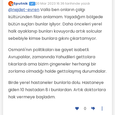
Sputnik
20 Mar 2023 16:36
tarihinde yazdı
S
etmişlerdir; gittikleri her coğrafya
Son düzenleyen:
Çevrimdışı
kültürüne kısa sürede hakim olmuş
@
nejdet-evren
Valla ben onların çalgı
ancak dahil olmadan kendi
kültüründen filan anlamam. Yaşadığım bölgede
yöntemleriyle kültür taşıyıcılığı
bütün suçları bunlar işliyor. Daha önceleri yerel
yapmışlardır. onları dışlayan ve
ötekileştiren her toplumsal doku
halk ayaklanıp bunları kovuyordu artık solcular
onların kendi klültürlerine yaptıkları
sebebiyle kimse bunlara gıkını çıkartamıyor.
katkıyı gördükleri halde statükodan
uzak yaşam biçimlerini kabul
edememişlerdir; bu da
Osmanlı'nın politikaları ise gayet isabetli.
onların/yerleşik toplumların tutucu
Avrupalılar, zamanında Yahudileri gettolara
olmasının bir sonucudur; günah
keçisine her daim ihtiyaçları var
tıkarlardı ama bizim çingeneler herhangi bir
zaten...
zorlama olmadığı halde gettolaşmış durumdalar.
Birde yerel hastaneler bunlarla dolu. Hastaneye
giden 10 hastadan 8 i bunlardan. Artık doktorlara
hak vermeye başladım.
0