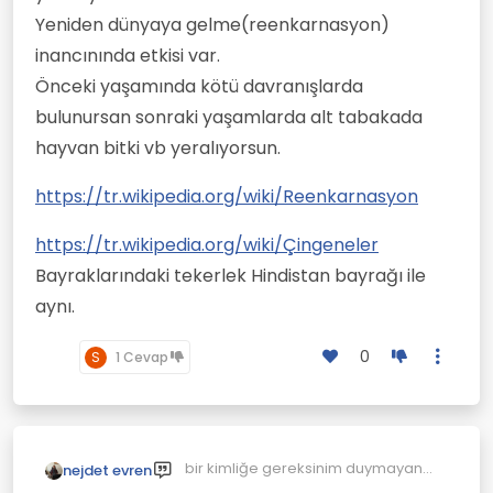
Yeniden dünyaya gelme(reenkarnasyon)
inancınında etkisi var.
Önceki yaşamında kötü davranışlarda
bulunursan sonraki yaşamlarda alt tabakada
hayvan bitki vb yeralıyorsun.
https://tr.wikipedia.org/wiki/Reenkarnasyon
https://tr.wikipedia.org/wiki/Çingeneler
Bayraklarındaki tekerlek Hindistan bayrağı ile
aynı.
0
S
1 Cevap
bir kimliğe gereksinim duymayan
nejdet evren
çingeneler özgür yaşamayı tercih