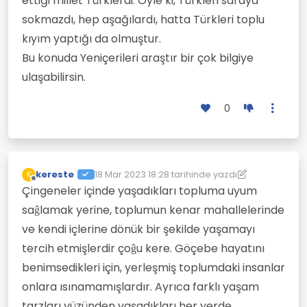
ettiği millet Türklerdi. Öyle ki, Türkleri saraya
sokmazdı, hep aşağılardı, hatta Türkleri toplu
kıyım yaptığı da olmuştur.
Bu konuda Yeniçerileri araştır bir çok bilgiye
ulaşabilirsin.
0
kereste
18 Mar 2023 18:28
tarihinde yazdı
K
Son düzenleyen: kereste
Çevrimdışı
Çingeneler içinde yaşadıkları topluma uyum
saĝlamak yerine, toplumun kenar mahallelerinde
ve kendi içlerine dönük bir şekilde yaşamayı
tercih etmişlerdir çoĝu kere. Göçebe hayatını
benimsedikleri için, yerleşmiş toplumdaki insanlar
onlara ısınamamışlardır. Ayrıca farklı yaşam
tarzları yüzünden yaşadıkları her yerde