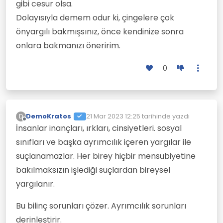
gibi cesur olsa.
Dolayısıyla demem odur ki, çingelere çok
önyargılı bakmışsınız, önce kendinize sonra
onlara bakmanızı öneririm.
0
DemoKratos
21 Mar 2023 12:25
tarihinde yazdı
D
Son düzenleyen:
Çevrimdışı
İnsanlar inançları, ırkları, cinsiyetleri. sosyal
sınıfları ve başka ayrımcılık içeren yargılar ile
suçlanamazlar. Her birey hiçbir mensubiyetine
bakılmaksızın işlediği suçlardan bireysel
yargılanır.
Bu bilinç sorunları çözer. Ayrımcılık sorunları
derinleştirir.