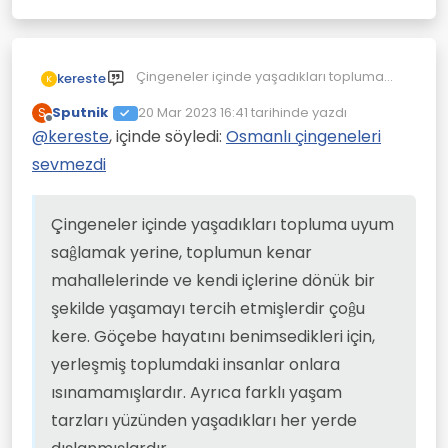
Çingeneler içinde yaşadıkları topluma
kereste
K
uyum saĝlamak yerine, toplumun kenar
Sputnik
20 Mar 2023 16:41
tarihinde yazdı
S
mahallelerinde ve kendi içlerine dönük
Kendilerine özgü bir dinleri de yoktur;
Son düzenleyen:
Çevrimdışı
bir şekilde yaşamayı tercih etmişlerdir
yaşadıkları yöreye göre dinleri de farklı
@
kereste
, içinde söyledi:
Osmanlı çingeneleri
çoĝu kere. Göçebe hayatını
olabiliyor. Avrupa´da Hrıstiyanlıĝa meyilli
sevmezdi
benimsedikleri için, yerleşmiş toplumdaki
olanlar varken, Doĝu ve Güney Doĝuda
insanlar onlara ısınamamışlardır. Ayrıca
Müslümanlıĝa meyilli olan çingeneler
farklı yaşam tarzları yüzünden yaşadıkları
yaşıyor.
Çingeneler içinde yaşadıkları topluma uyum
her yerde dışlanmışlardır.
saĝlamak yerine, toplumun kenar
mahallelerinde ve kendi içlerine dönük bir
şekilde yaşamayı tercih etmişlerdir çoĝu
kere. Göçebe hayatını benimsedikleri için,
yerleşmiş toplumdaki insanlar onlara
ısınamamışlardır. Ayrıca farklı yaşam
tarzları yüzünden yaşadıkları her yerde