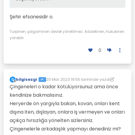
tarzları yüzünden yaşadıkları her yerde
dışlanmışlardır.
Şehir efsanesidir o.
Turpinen, şalgaminen devlet yönetilmez. Adaletinen, hukukinen
yönetilir.
0
bilgisezgi
20 Mar 2023 19:55
tarihinde yazdı
B
Son düzenleyen: bilgisezgi
Çevrimdışı
Çingeneleri o kadar kötülüyorsunuz ama önce
kendinize bakmalısınız.
Heryerde ön yargıyla bakan, kovan, onları kent
dışına iten, dışlayan, onlara iş vermeyen ve onları
açıkça hırsızlığa yönelten sizlersiniz.
Çingenelerle arkadaşlık yapmayı denediniz mi?