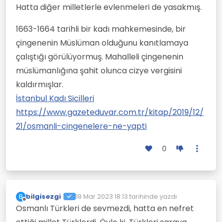
Hatta diğer milletlerle evlenmeleri de yasakmış.
1663-1664 tarihli bir kadı mahkemesinde, bir
çingenenin Müslüman olduğunu kanıtlamaya
çalıştığı görülüyormuş. Mahalleli çingenenin
müslümanlığına şahit olunca cizye vergisini
kaldırmışlar.
İstanbul Kadı Sicilleri
https://www.gazeteduvar.com.tr/kitap/2019/12/
21/osmanli-cingenelere-ne-yapti
0
bilgisezgi
18 Mar 2023 18:13
tarihinde yazdı
B
Son düzenleyen:
Çevrimdışı
Osmanlı Türkleri de sevmezdi, hatta en nefret